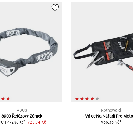
ABUS
Rothewald
8900 Řetězový Zámek
- Válec Na Nářadí Pro Mot
1
1
723,74 Kč
966,36 Kč
2
C 1 472,86 Kč