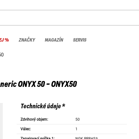
EJ %
ZNAČKY
MAGAZÍN
SERVIS
50
neric
ONYX 50 - ONYX50
Technické údaje *
Zdvihový objem:
50
Válec:
1
Zapalovací svíčka 1:
NGK BR8HSA