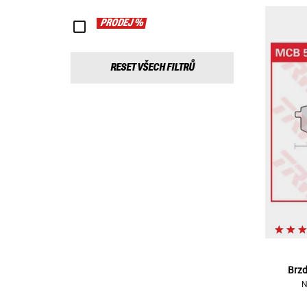
PRODEJ %
RESET VŠECH FILTRŮ
Brzd
N