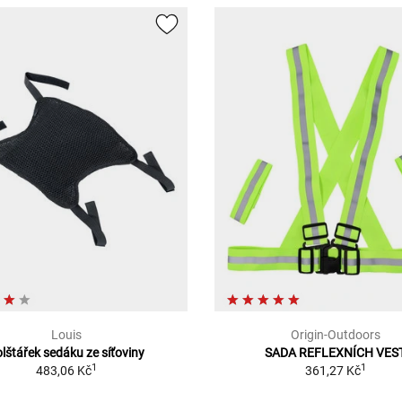
Louis
Origin-Outdoors
lštářek sedáku ze síťoviny
SADA REFLEXNÍCH VES
1
1
483,06 Kč
361,27 Kč