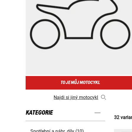
TO JE MŮJ MOTOCYKL
Najdi si jiný motocykl
KATEGORIE
32 varia
Spotřební a náhr. díly (10)