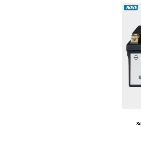
NOVÉ
So