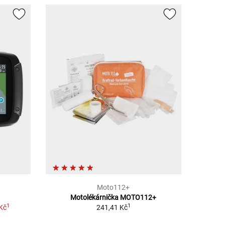
Moto112+
Motolékárnička MOTO112+
1
1
Kč
241,41 Kč