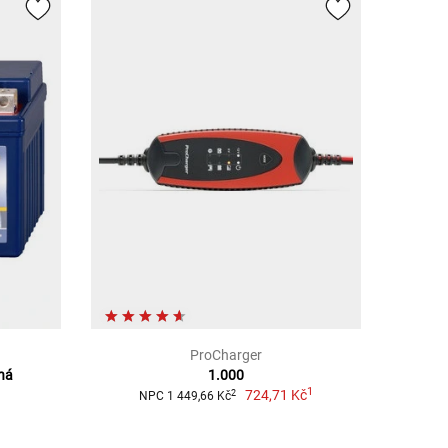
ProCharger
ěná
1.000
1
724,71 Kč
2
NPC 1 449,66 Kč