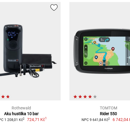
Rothewald
TOMTOM
Aku hustilka 10 bar
Rider 550
1
724,71 Kč
6 742,04 
2
2
C 1 208,01 Kč
NPC 9 641,84 Kč