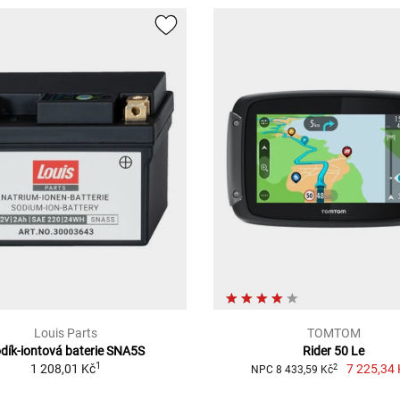
Louis Parts
TOMTOM
dík-iontová baterie SNA5S
Rider 50 Le
1
1 208,01 Kč
7 225,34 
2
NPC 8 433,59 Kč