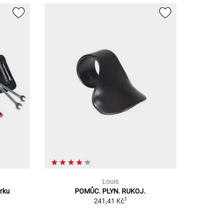
Louis
orku
POMŮC. PLYN. RUKOJ.
1
241,41 Kč