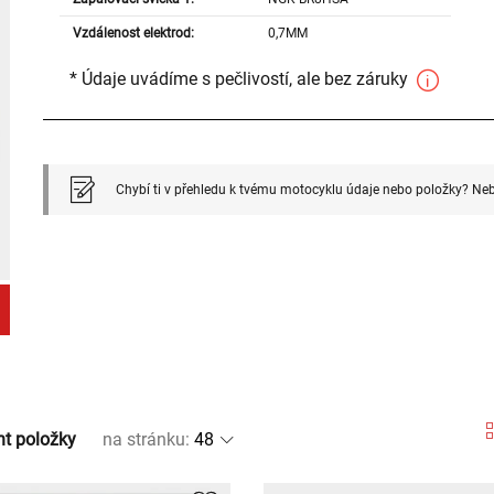
Vzdálenost elektrod:
0,7MM
* Údaje uvádíme s pečlivostí, ale bez záruky
Chybí ti v přehledu k tvému motocyklu údaje nebo položky? Neb
nt položky
na stránku
: