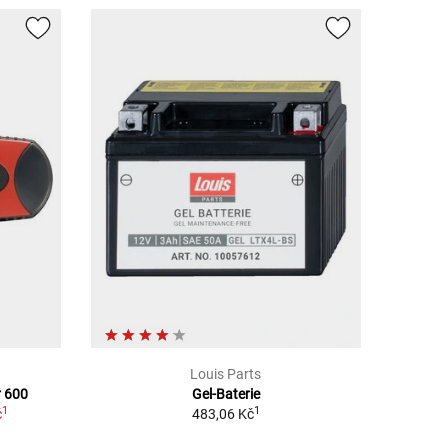
Louis Parts
r 600
Gel-Baterie
1
1
č
483,06 Kč