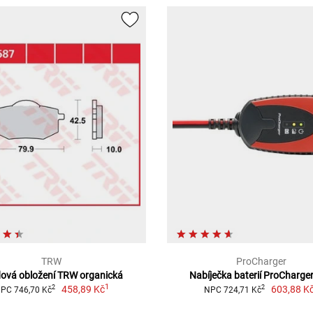
TRW
ProCharger
ová obložení TRW organická
Nabíječka baterií ProCharge
1
458,89 Kč
603,88 K
2
2
PC 746,70 Kč
NPC 724,71 Kč