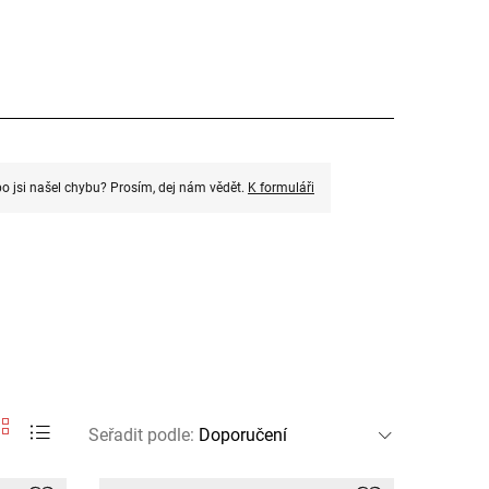
o jsi našel chybu? Prosím, dej nám vědět.
K formuláři
Seřadit podle
: