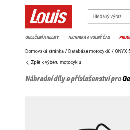
Hledaný výraz
OBLEČENÍ A HELMY
TECHNIKA A VOLNÝ ČAS
PROD
Domovská stránka
Databáze motocyklů
ONYX 
Zpět k výběru motocyklu
Náhradní díly a příslušenství pro
Ge