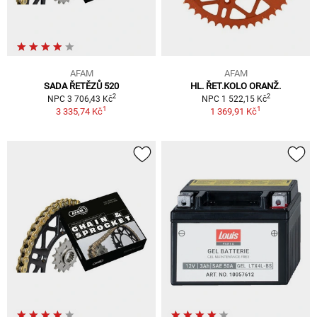
AFAM
AFAM
SADA ŘETĚZŮ 520
HL. ŘET.KOLO ORANŽ.
2
2
NPC 3 706,43 Kč
NPC 1 522,15 Kč
1
1
3 335,74 Kč
1 369,91 Kč