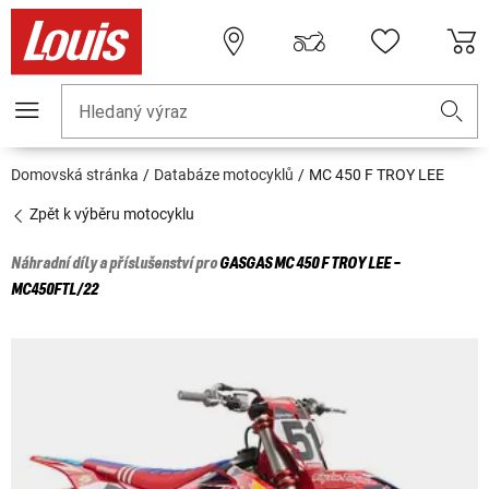
Hledaný výraz
Domovská stránka
Databáze motocyklů
MC 450 F TROY LEE
Zpět k výběru motocyklu
Náhradní díly a příslušenství pro
GASGAS
MC 450 F TROY LEE -
MC450FTL/22