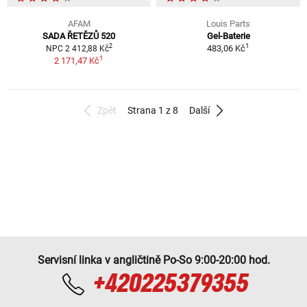
AFAM
Louis Parts
SADA ŘETĚZŮ 520
Gel-Baterie
1
2
483,06 Kč
NPC 2 412,88 Kč
1
2 171,47 Kč
Zpět
Strana 1 z 8
Další
Servisní linka v angličtině Po-So 9:00-20:00 hod.
+420225379355