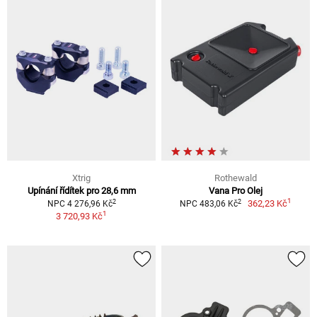
Xtrig
Rothewald
Upínání řídítek pro 28,6 mm
Vana Pro Olej
1
2
2
362,23 Kč
NPC 4 276,96 Kč
NPC 483,06 Kč
1
3 720,93 Kč