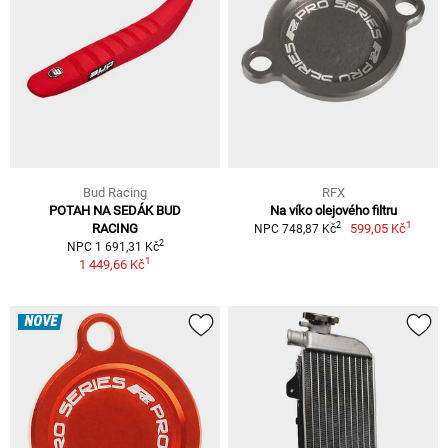
Bud Racing
RFX
POTAH NA SEDÁK BUD
Na víko olejového filtru
1
2
RACING
599,05 Kč
NPC 748,87 Kč
2
NPC 1 691,31 Kč
1
1 449,66 Kč
NOVÉ