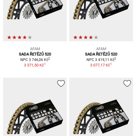
AFAM
AFAM
SADA ŘETĚZŮ 520
SADA ŘETĚZŮ 520
2
2
NPC 3 746,06 Kč
NPC 3 419,11 Kč
1
1
3 371,50 Kč
3 077,17 Kč