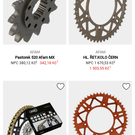
AFAM
AFAM
Pastorek 520 Afam MX
HL. ŘET.KOLO ČERN
1
2
2
342,18 Kč
NPC 380,12 Kč
NPC 1 670,53 Kč
1
1 503,55 Kč