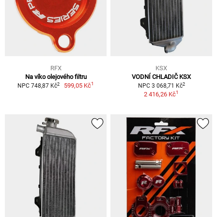
RFX
KSX
Na víko olejového filtru
VODNÍ CHLADIČ KSX
1
2
2
599,05 Kč
NPC 748,87 Kč
NPC 3 068,71 Kč
1
2 416,26 Kč