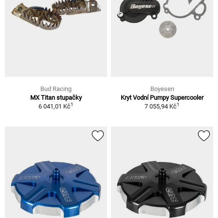
Bud Racing
Boyesen
MX Titan stupačky
Kryt Vodní Pumpy Supercooler
1
1
6 041,01 Kč
7 055,94 Kč