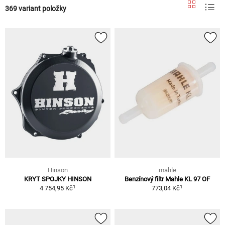
369 variant položky
Hinson
mahle
KRYT SPOJKY HINSON
Benzínový filtr Mahle KL 97 OF
1
1
4 754,95 Kč
773,04 Kč