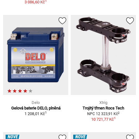
1
3 086,60 Kč
Delo
Xtrig
Gelová baterie DELO, plněná
Trojitý třmen Rocs Tech
1
2
1 208,01 Kč
NPC 12 323,91 Kč
1
10 721,77 Kč
NOVÉ
NOVÉ