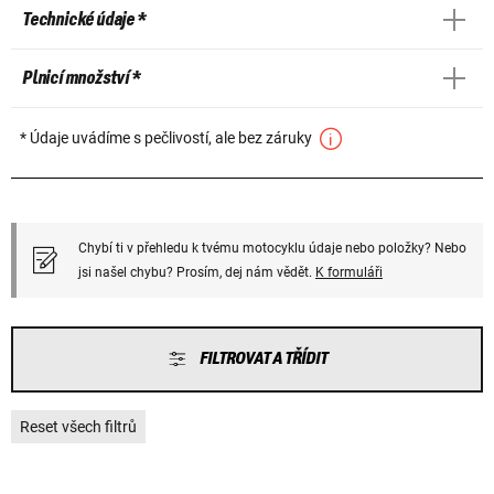
Technické údaje *
Plnicí množství *
* Údaje uvádíme s pečlivostí, ale bez záruky
Chybí ti v přehledu k tvému motocyklu údaje nebo položky? Nebo
jsi našel chybu? Prosím, dej nám vědět.
K formuláři
FILTROVAT A TŘÍDIT
Reset všech filtrů