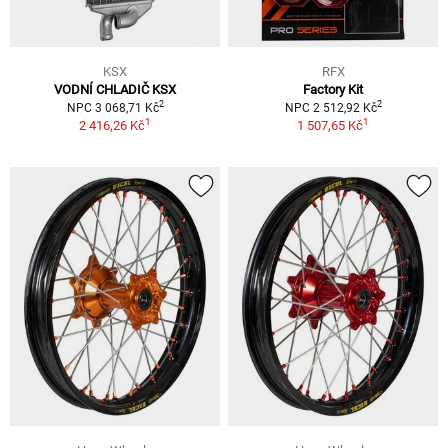
KSX
RFX
VODNÍ CHLADIČ KSX
Factory Kit
2
2
NPC 3 068,71 Kč
NPC 2 512,92 Kč
1
1
2 416,26 Kč
1 507,65 Kč