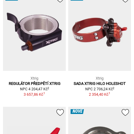
Xtrig
Xtrig
REGULÁTOR PŘEDPĚTÍ XTRIG
SADA XTRIG HILO HOLESHOT
2
2
NPC 4 204,47 Kč
NPC 2 706,24 Kč
1
1
3 657,86 Kč
2 354,40 Kč
NOVÉ