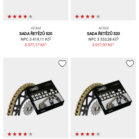
AFAM
AFAM
SADA ŘETĚZŮ 520
SADA ŘETĚZŮ 520
2
2
NPC 3 419,11 Kč
NPC 3 353,38 Kč
1
1
3 077,17 Kč
3 017,97 Kč