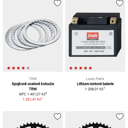
TRW
Louis Parts
Spojkové ocelové kotouče
Lithium-iontové baterie
1
TRW
1 208,01 Kč
2
NPC 1 401,57 Kč
1
1 261,41 Kč