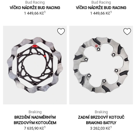
Bud Racing
Bud Racing
VÍČKO NÁDRŽE BUD RACING
VÍČKO NÁDRŽE BUD RACING
1
1
1 449,66 Kč
1 449,66 Kč
Braking
Braking
BRZDĚNÍ NADMĚRNÝM
ZADNÍ BRZDOVÝ KOTOUČ
BRZDOVÝM KOTOUČEM
BRAKING BATFLY
1
1
7 635,90 Kč
3 262,03 Kč