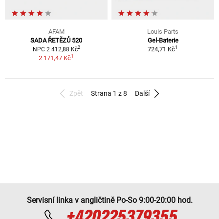
AFAM
Louis Parts
SADA ŘETĚZŮ 520
Gel-Baterie
1
2
724,71 Kč
NPC 2 412,88 Kč
1
2 171,47 Kč
Zpět
Strana 1 z 8
Další
Servisní linka v angličtině Po-So 9:00-20:00 hod.
+420225379355