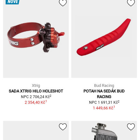
NOVÉ
Xtrig
Bud Racing
SADA XTRIG HILO HOLESHOT
POTAH NA SEDÁK BUD
2
RACING
NPC 2 706,24 Kč
1
2
2 354,40 Kč
NPC 1 691,31 Kč
1
1 449,66 Kč