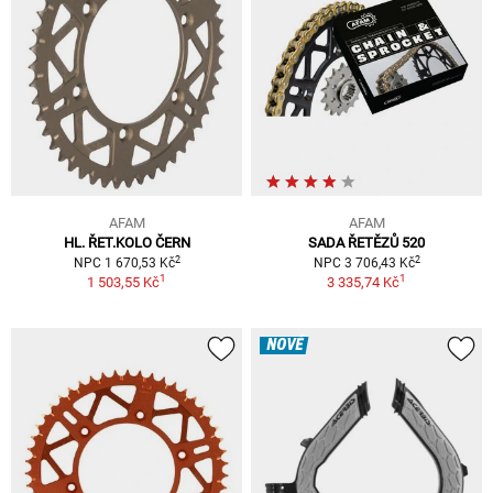
AFAM
AFAM
HL. ŘET.KOLO ČERN
SADA ŘETĚZŮ 520
2
2
NPC 1 670,53 Kč
NPC 3 706,43 Kč
1
1
1 503,55 Kč
3 335,74 Kč
NOVÉ