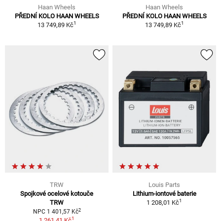
Haan Wheels
Haan Wheels
PŘEDNÍ KOLO HAAN WHEELS
PŘEDNÍ KOLO HAAN WHEELS
1
1
13 749,89 Kč
13 749,89 Kč
TRW
Louis Parts
Spojkové ocelové kotouče
Lithium-iontové baterie
1
TRW
1 208,01 Kč
2
NPC 1 401,57 Kč
1
1 261,41 Kč