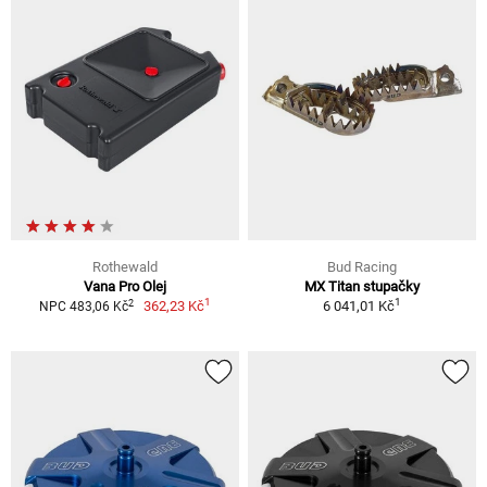
Rothewald
Bud Racing
Vana Pro Olej
MX Titan stupačky
1
1
2
362,23 Kč
6 041,01 Kč
NPC 483,06 Kč