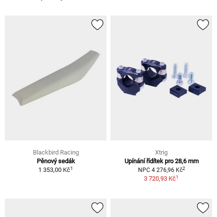
Blackbird Racing
Xtrig
Pěnový sedák
Upínání řídítek pro 28,6 mm
1
2
1 353,00 Kč
NPC 4 276,96 Kč
1
3 720,93 Kč