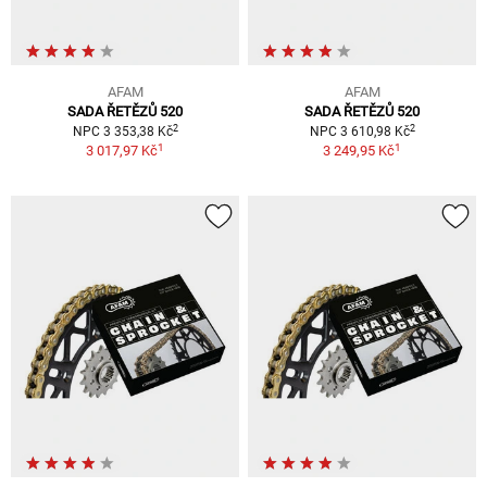
AFAM
AFAM
SADA ŘETĚZŮ 520
SADA ŘETĚZŮ 520
2
2
NPC 3 353,38 Kč
NPC 3 610,98 Kč
1
1
3 017,97 Kč
3 249,95 Kč