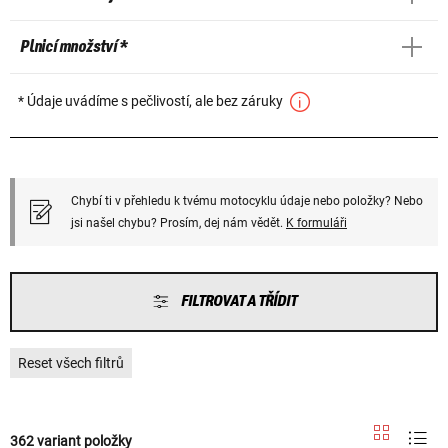
Plnicí množství *
* Údaje uvádíme s pečlivostí, ale bez záruky
Chybí ti v přehledu k tvému motocyklu údaje nebo položky? Nebo
jsi našel chybu? Prosím, dej nám vědět.
K formuláři
FILTROVAT A TŘÍDIT
Reset všech filtrů
362 variant položky