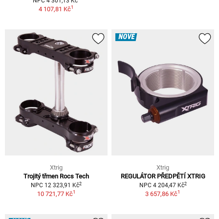
NPC 4 301,13 Kč
1
4 107,81 Kč
NOVÉ
Xtrig
Xtrig
Trojitý třmen Rocs Tech
REGULÁTOR PŘEDPĚTÍ XTRIG
2
2
NPC 12 323,91 Kč
NPC 4 204,47 Kč
1
1
10 721,77 Kč
3 657,86 Kč