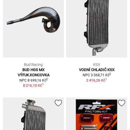
Bud Racing
KSX
BUD HGS MX
VODNÍ CHLADIČ KSX
2
VÝFUK.KONCOVKA
NPC 3 068,71 Kč
1
2
2 416,26 Kč
NPC 8 699,16 Kč
1
8 216,10 Kč