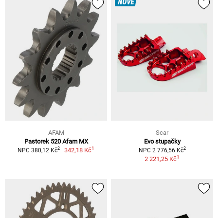
NOVÉ
AFAM
Scar
Pastorek 520 Afam MX
Evo stupačky
1
2
2
342,18 Kč
NPC 380,12 Kč
NPC 2 776,56 Kč
1
2 221,25 Kč