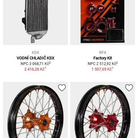
KSX
RFX
VODNÍ CHLADIČ KSX
Factory Kit
2
2
NPC 3 068,71 Kč
NPC 2 512,92 Kč
1
1
2 416,26 Kč
1 507,65 Kč