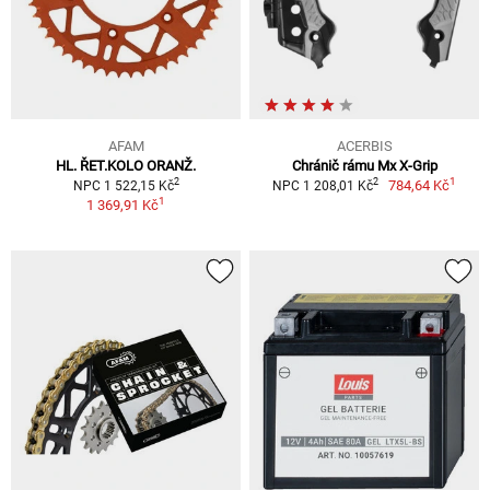
AFAM
ACERBIS
HL. ŘET.KOLO ORANŽ.
Chránič rámu Mx X-Grip
1
2
2
784,64 Kč
NPC 1 522,15 Kč
NPC 1 208,01 Kč
1
1 369,91 Kč