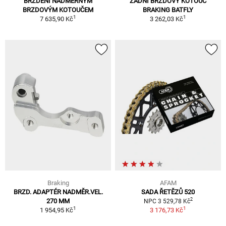
BRZDĚNÍ NADMĚRNÝM
ZADNÍ BRZDOVÝ KOTOUČ
BRZDOVÝM KOTOUČEM
BRAKING BATFLY
1
1
7 635,90 Kč
3 262,03 Kč
Braking
AFAM
BRZD. ADAPTÉR NADMĚR.VEL.
SADA ŘETĚZŮ 520
2
270 MM
NPC 3 529,78 Kč
1
1
1 954,95 Kč
3 176,73 Kč