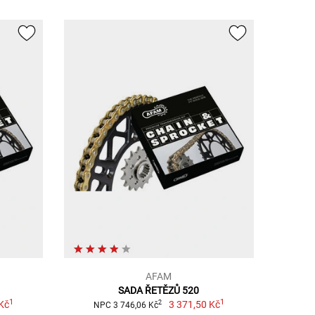
AFAM
SADA ŘETĚZŮ 520
1
1
Kč
3 371,50 Kč
2
NPC 3 746,06 Kč