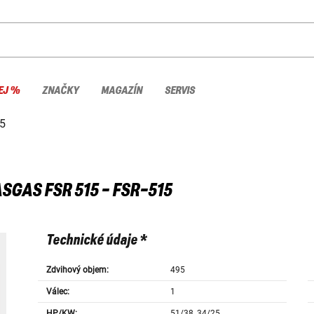
EJ %
ZNAČKY
MAGAZÍN
SERVIS
5
ASGAS
FSR 515 - FSR-515
Technické údaje *
Zdvihový objem:
495
Válec:
1
HP/KW:
51/38, 34/25