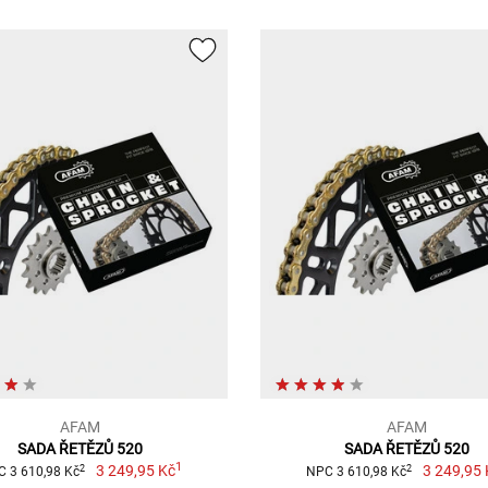
AFAM
AFAM
SADA ŘETĚZŮ 520
SADA ŘETĚZŮ 520
1
3 249,95 Kč
3 249,95 
2
2
 3 610,98 Kč
NPC 3 610,98 Kč