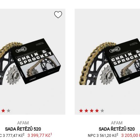
AFAM
AFAM
SADA ŘETĚZŮ 520
SADA ŘETĚZŮ 520
1
3 399,77 Kč
3 205,00 
2
2
 3 777,47 Kč
NPC 3 561,20 Kč