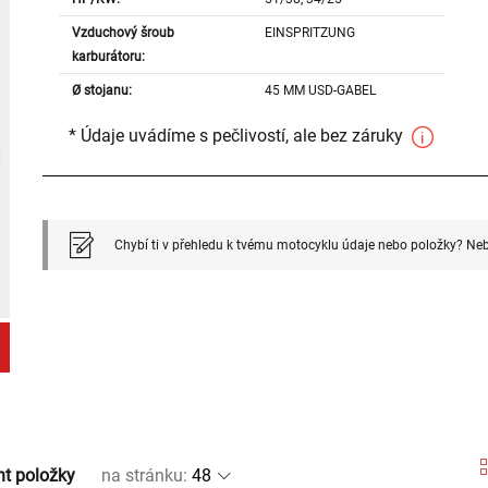
Vzduchový šroub
EINSPRITZUNG
karburátoru:
Ø stojanu:
45 MM USD-GABEL
* Údaje uvádíme s pečlivostí, ale bez záruky
Chybí ti v přehledu k tvému motocyklu údaje nebo položky? Neb
nt položky
na stránku
: