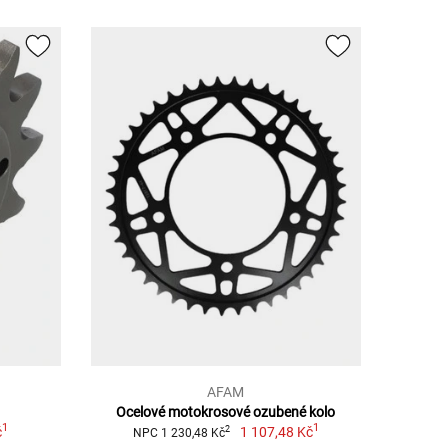
AFAM
Ocelové motokrosové ozubené kolo
1
1
č
1 107,48 Kč
2
NPC 1 230,48 Kč