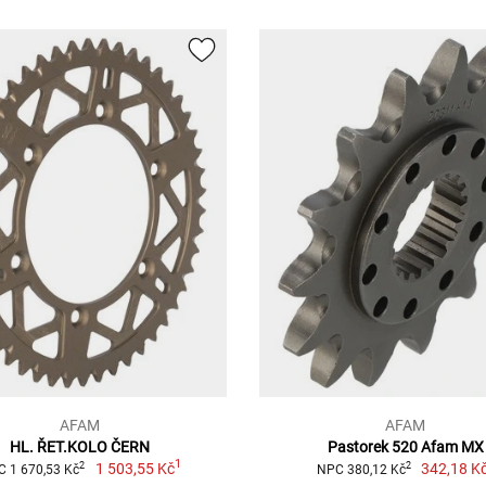
AFAM
AFAM
HL. ŘET.KOLO ČERN
Pastorek 520 Afam MX
1
1 503,55 Kč
342,18 K
2
2
 1 670,53 Kč
NPC 380,12 Kč