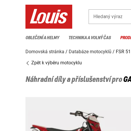
Hledaný výraz
OBLEČENÍ A HELMY
TECHNIKA A VOLNÝ ČAS
PROD
Domovská stránka
Databáze motocyklů
FSR 51
Zpět k výběru motocyklu
Náhradní díly a příslušenství pro
G