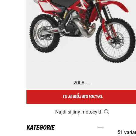
2008 - ...
TO JE MŮJ MOTOCYKL
Najdi si jiný motocykl
KATEGORIE
51 varia