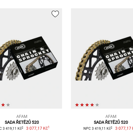
AFAM
AFAM
SADA ŘETĚZŮ 520
SADA ŘETĚZŮ 520
1
3 077,17 Kč
3 077,17 
2
2
 3 419,11 Kč
NPC 3 419,11 Kč