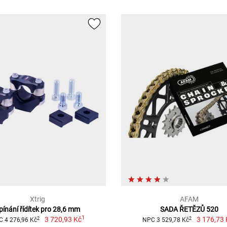
Xtrig
AFAM
pínání řídítek pro 28,6 mm
SADA ŘETĚZŮ 520
1
3 720,93 Kč
3 176,73 
2
2
 4 276,96 Kč
NPC 3 529,78 Kč