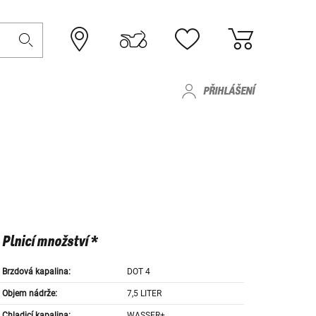
PŘIHLÁŠENÍ
Plnicí množství *
Brzdová kapalina:
DOT 4
Objem nádrže:
7,5 LITER
Chladicí kapalina:
WASSER+