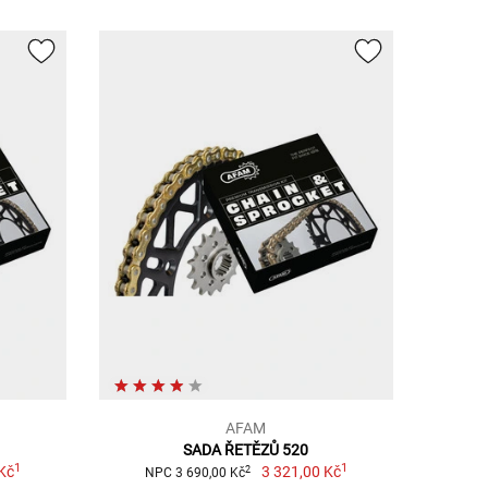
AFAM
SADA ŘETĚZŮ 520
1
1
Kč
3 321,00 Kč
2
NPC 3 690,00 Kč