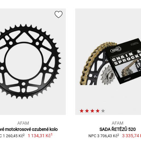
AFAM
AFAM
vé motokrosové ozubené kolo
SADA ŘETĚZŮ 520
1
1 134,31 Kč
3 335,74 
2
2
 1 260,45 Kč
NPC 3 706,43 Kč