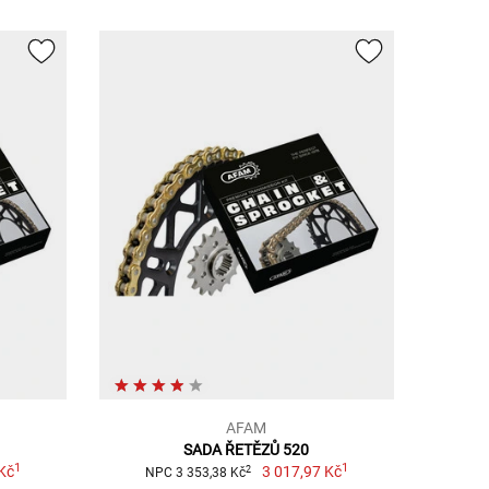
AFAM
SADA ŘETĚZŮ 520
1
1
Kč
3 017,97 Kč
2
NPC 3 353,38 Kč