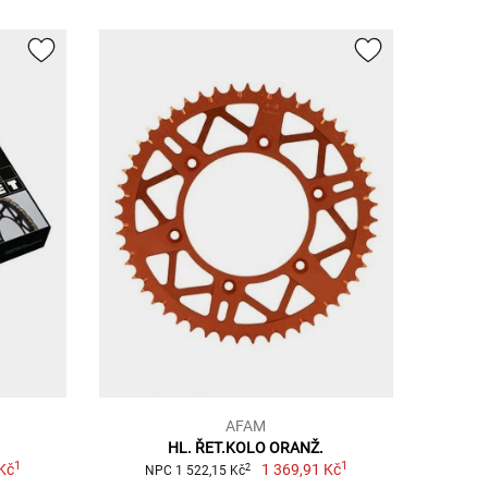
AFAM
HL. ŘET.KOLO ORANŽ.
1
1
Kč
1 369,91 Kč
2
NPC 1 522,15 Kč