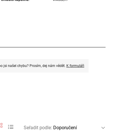
o jsi našel chybu? Prosím, dej nám vědět.
K formuláři
Seřadit podle
: