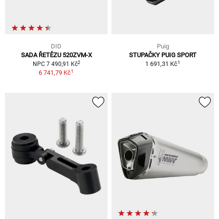
DID
Puig
SADA ŘETĚZU 520ZVM-X
STUPAČKY PUIG SPORT
1
2
1 691,31 Kč
NPC 7 490,91 Kč
1
6 741,79 Kč