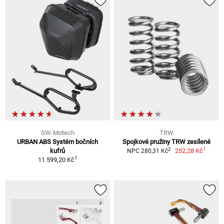
SW-Motech
TRW
URBAN ABS Systém bočních
Spojkové pružiny TRW zesílené
1
2
kufrů
252,28 Kč
NPC 280,31 Kč
1
11 599,20 Kč