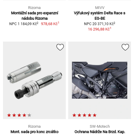
Rizoma
MIVV
Montážní sada pro expanzní
Výfukový systém Delta Race s
nádobu Rizoma
EG-BE
1
2
2
978,68 Kč
NPC 1 184,09 Kč
NPC 20 371,10 Kč
1
16 296,88 Kč
Rizoma
SW-Motech
Mont. sada pro konc zrcátko
Ochrana Nádrže Na Brzd. Kap.