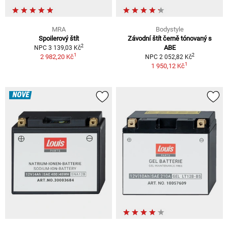
MRA
Bodystyle
Spoilerový štít
Závodní štít černě tónovaný s
2
ABE
NPC 3 139,03 Kč
1
2
2 982,20 Kč
NPC 2 052,82 Kč
1
1 950,12 Kč
NOVÉ