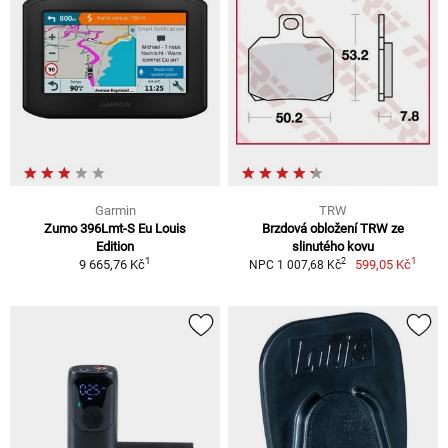
Garmin
TRW
Zumo 396Lmt-S Eu Louis
Brzdová obložení TRW ze
Edition
slinutého kovu
1
1
2
9 665,76 Kč
599,05 Kč
NPC 1 007,68 Kč