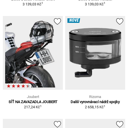
1
1
3 139,03 Kč
3 139,03 Kč
NOVÉ
Joubert
Rizoma
SÍŤ NA ZAVAZADLA JOUBERT
Další vyrovnávací nádrž spojky
1
1
217,24 Kč
2 658,15 Kč