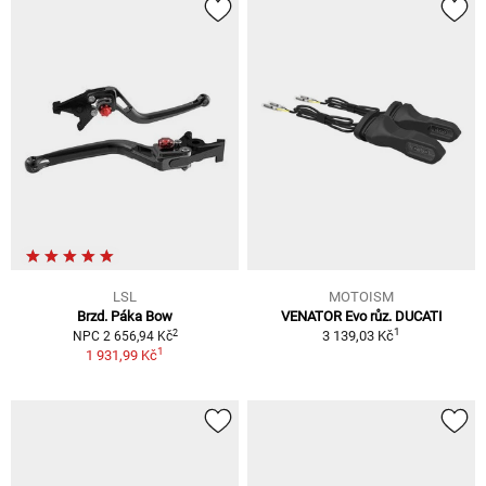
LSL
MOTOISM
Brzd. Páka Bow
VENATOR Evo růz. DUCATI
1
2
3 139,03 Kč
NPC 2 656,94 Kč
1
1 931,99 Kč