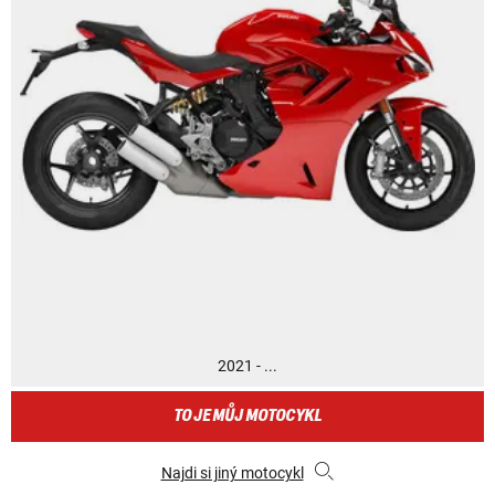
2021 - ...
TO JE MŮJ MOTOCYKL
Najdi si jiný motocykl