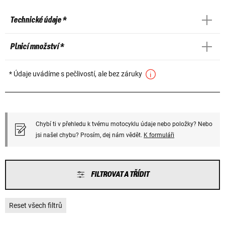
Technické údaje *
Plnicí množství *
* Údaje uvádíme s pečlivostí, ale bez záruky
Chybí ti v přehledu k tvému motocyklu údaje nebo položky? Nebo
jsi našel chybu? Prosím, dej nám vědět.
K formuláři
FILTROVAT A TŘÍDIT
Reset všech filtrů