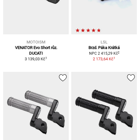
MOTOISM
LSL
VENATOR Evo Short růz.
Brzd. Páka Krátká
2
DUCATI
NPC 2 415,29 Kč
1
1
3 139,03 Kč
2 173,64 Kč