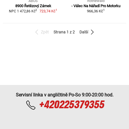
ABUS
Rothewald
8900 Řetězový Zámek
- Válec Na Nářadí Pro Motorku
1
1
2
723,74 Kč
966,36 Kč
NPC 1 472,86 Kč
Zpět
Strana 1 z 2
Další
Servisní linka v angličtině Po-So 9:00-20:00 hod.
+420225379355