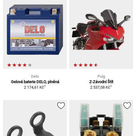
Delo
Puig
Gelová baterie DELO, plněná
Z-Závodní Štít
1
1
2 174,61 Kč
2 537,08 Kč