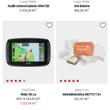
Louis Parts
Louis Parts
Sodík-iontová baterie SNA12B
Gel-Baterie
1
1
2 416,26 Kč
966,36 Kč
TOMTOM
Moto112+
Rider 50 Le
Motolékárnička MOTO112+
1
2
241,41 Kč
NPC 8 433,59 Kč
1
7 225,34 Kč