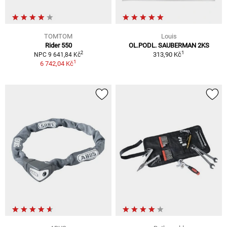
TOMTOM
Louis
Rider 550
OL.PODL. SAUBERMAN 2KS
1
2
313,90 Kč
NPC 9 641,84 Kč
1
6 742,04 Kč