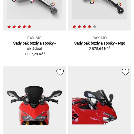
RAXIMO
RAXIMO
Sady pák brzdy a spojky -
Sady pák brzdy a spojky - ergo
1
skládací
2 875,64 Kč
1
3 117,29 Kč