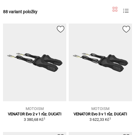
88 variant položky
MOTOISM
MOTOISM
VENATOR Evo 2 v 1 růz. DUCATI
VENATOR Evo 3 v 1 růz. DUCATI
1
1
3 380,68 Kč
3 622,33 Kč