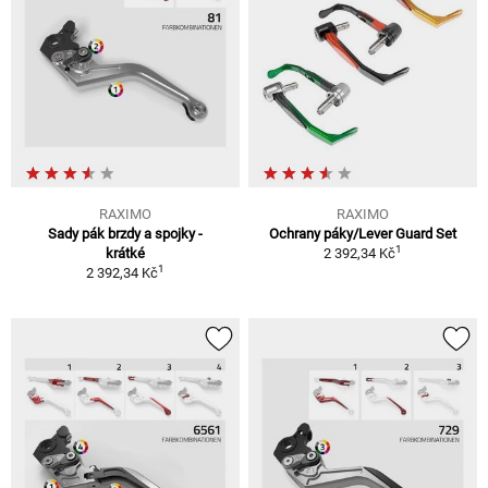
RAXIMO
RAXIMO
Sady pák brzdy a spojky -
Ochrany páky/Lever Guard Set
1
krátké
2 392,34 Kč
1
2 392,34 Kč