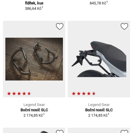
1
řídítek, kus
845,78 Kč
1
386,64 Kč
Legend Gear
Legend Gear
Boční nosič SLC
Boční nosič SLC
1
1
2 174,85 Kč
2 174,85 Kč