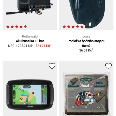
Rothewald
Louis
Aku hustilka 10 bar
Podložka bočního stojanu
1
2
724,71 Kč
černá
NPC 1 208,01 Kč
1
36,01 Kč