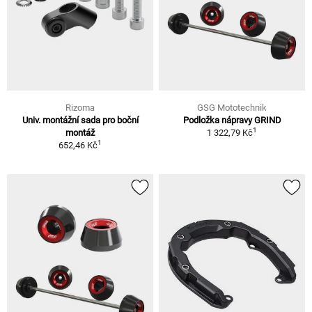
Rizoma
GSG Mototechnik
Univ. montážní sada pro boční
Podložka nápravy GRIND
1
montáž
1 322,79 Kč
1
652,46 Kč