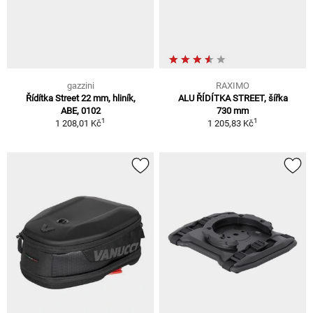
gazzini
RAXIMO
Řídítka Street 22 mm, hliník,
ALU ŘÍDÍTKA STREET, šířka
ABE, 0102
730 mm
1
1
1 208,01 Kč
1 205,83 Kč