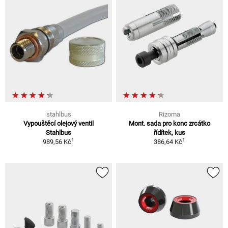
stahlbus
Rizoma
Vypouštěcí olejový ventil
Mont. sada pro konc zrcátko
Stahlbus
řídítek, kus
1
1
989,56 Kč
386,64 Kč