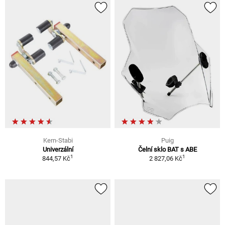
Kern-Stabi
Puig
Univerzální
Čelní sklo BAT s ABE
1
1
844,57 Kč
2 827,06 Kč