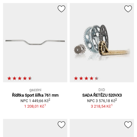
gazzini
DID
Řídítka Sport šířka 761 mm
SADA ŘETĚZU 520VX3
2
2
NPC 1 449,66 Kč
NPC 3 576,18 Kč
1
1
1 208,01 Kč
3 218,54 Kč