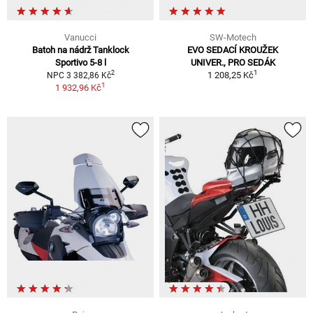
Vanucci
SW-Motech
Batoh na nádrž Tanklock
EVO SEDACÍ KROUŽEK
Sportivo 5-8 l
UNIVER., PRO SEDÁK
1
2
1 208,25 Kč
NPC 3 382,86 Kč
1
1 932,96 Kč