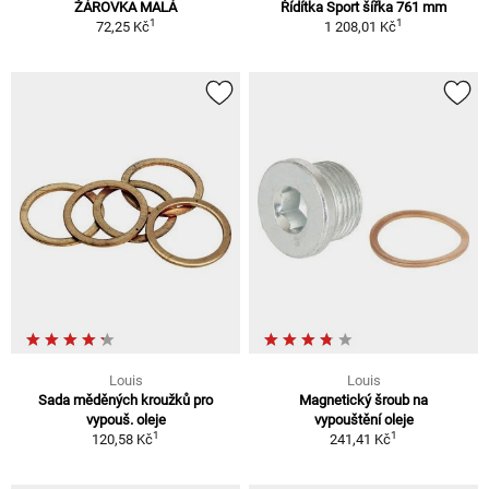
ŽÁROVKA MALÁ
Řídítka Sport šířka 761 mm
1
1
72,25 Kč
1 208,01 Kč
Louis
Louis
Sada měděných kroužků pro
Magnetický šroub na
vypouš. oleje
vypouštění oleje
1
1
120,58 Kč
241,41 Kč