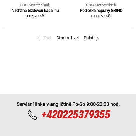
GSG Mototechnik
GSG Mototechnik
Nádrž na brzdovou kapalinu
Podložka nápravy GRIND
1
1
2 005,70 Kč
1 111,59 Kč
Zpět
Strana 1 z 4
Další
Servisní linka v angličtině Po-So 9:00-20:00 hod.
+420225379355