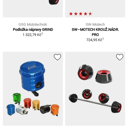
GSG Mototechnik
SW-Motech
Podložka nápravy GRIND
SW–MOTECH KROUŽ.NÁDR.
1
1 322,79 Kč
PRO
1
724,95 Kč