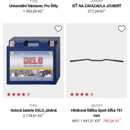
Puig
Joubert
Univerzální Nástavec Pro Štíty
SÍŤ NA ZAVAZADLA JOUBERT
1
1
1 353,00 Kč
217,24 Kč
Delo
gazzini
Gelová baterie DELO, plněná
Hliníková řídítka Sport šířka 761
1
2 174,61 Kč
mm
1
2
700,06 Kč
NPC 1 691,31 Kč