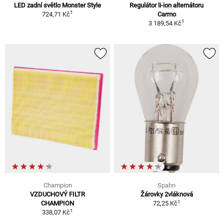
LED zadní světlo Monster Style
Regulátor li-ion alternátoru
1
724,71 Kč
Carmo
1
3 189,54 Kč
Champion
Spahn
VZDUCHOVÝ FILTR
Žárovky 2vláknová
1
CHAMPION
72,25 Kč
1
338,07 Kč