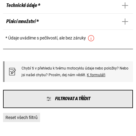
Technické údaje *
Plnicí množství *
* Údaje uvádíme s pečlivostí, ale bez záruky
Chybí ti v přehledu k tvému motocyklu údaje nebo položky? Nebo
jsi našel chybu? Prosím, dej nám vědět.
K formuláři
FILTROVAT A TŘÍDIT
Reset všech filtrů