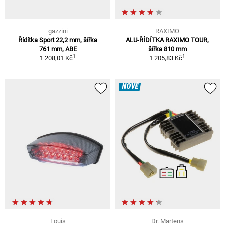
gazzini
RAXIMO
Řídítka Sport 22,2 mm, šířka
ALU-ŘÍDÍTKA RAXIMO TOUR,
761 mm, ABE
šířka 810 mm
1
1
1 208,01 Kč
1 205,83 Kč
NOVÉ
Louis
Dr. Martens