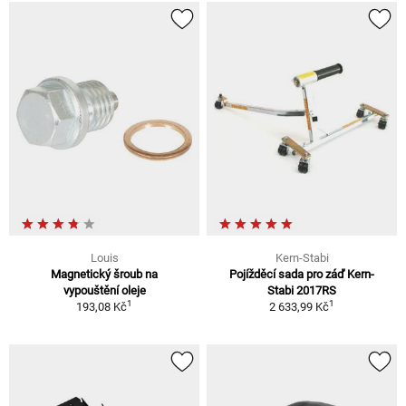
Louis
Kern-Stabi
Magnetický šroub na
Pojížděcí sada pro záď Kern-
vypouštění oleje
Stabi 2017RS
1
1
193,08 Kč
2 633,99 Kč