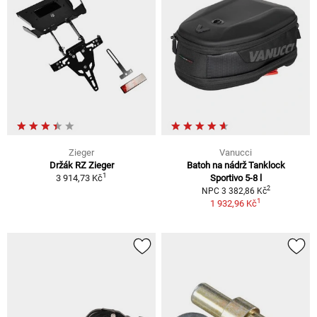
Zieger
Vanucci
Držák RZ Zieger
Batoh na nádrž Tanklock
1
3 914,73 Kč
Sportivo 5-8 l
2
NPC 3 382,86 Kč
1
1 932,96 Kč