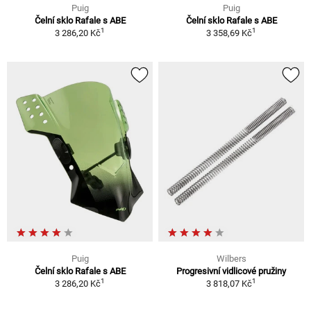
Puig
Puig
Čelní sklo Rafale s ABE
Čelní sklo Rafale s ABE
1
1
3 286,20 Kč
3 358,69 Kč
Puig
Wilbers
Čelní sklo Rafale s ABE
Progresivní vidlicové pružiny
1
1
3 286,20 Kč
3 818,07 Kč