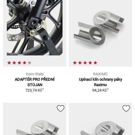
Kern-Stabi
RAXIMO
ADAPTÉR PRO PŘEDNÍ
Upínací klín ochrany páky
STOJAN
Raximo
1
1
723,74 Kč
94,24 Kč