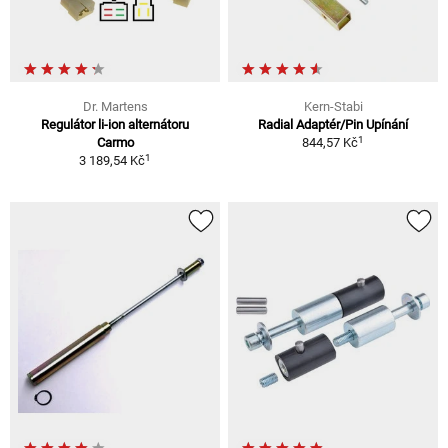
Dr. Martens
Kern-Stabi
Regulátor li-ion alternátoru
Radial Adaptér/Pin Upínání
1
Carmo
844,57 Kč
1
3 189,54 Kč