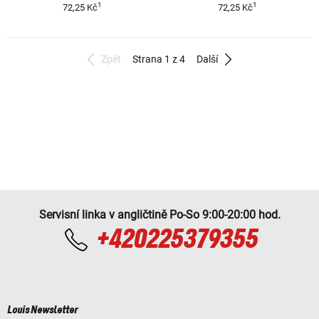
1
1
72,25 Kč
72,25 Kč
Zpět
Strana 1 z 4
Další
Servisní linka v angličtině Po-So 9:00-20:00 hod.
+420225379355
Louis Newsletter