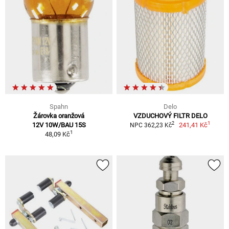
Spahn
Delo
Žárovka oranžová
VZDUCHOVÝ FILTR DELO
1
2
12V 10W/BAU 15S
241,41 Kč
NPC 362,23 Kč
1
48,09 Kč