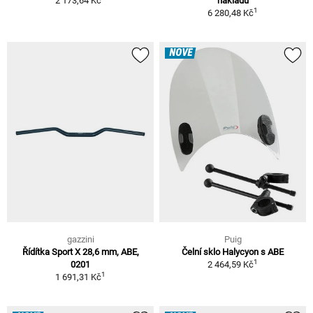
2 173,64 Kč
nákladu
1
6 280,48 Kč
NOVÉ
gazzini
Puig
Řídítka Sport X 28,6 mm, ABE,
Čelní sklo Halycyon s ABE
1
0201
2 464,59 Kč
1
1 691,31 Kč