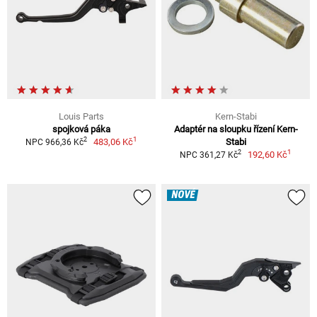
Louis Parts
Kern-Stabi
spojková páka
Adaptér na sloupku řízení Kern-
1
2
483,06 Kč
Stabi
NPC 966,36 Kč
1
2
192,60 Kč
NPC 361,27 Kč
NOVÉ