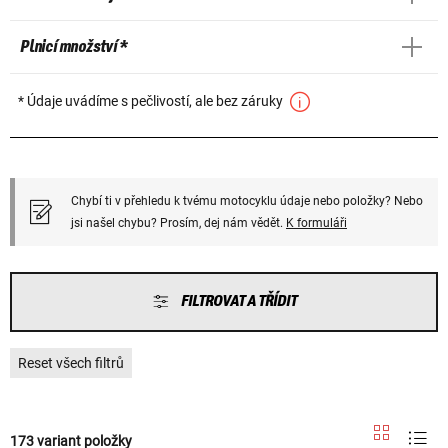
Plnicí množství *
* Údaje uvádíme s pečlivostí, ale bez záruky
Chybí ti v přehledu k tvému motocyklu údaje nebo položky? Nebo
jsi našel chybu? Prosím, dej nám vědět.
K formuláři
FILTROVAT A TŘÍDIT
Reset všech filtrů
173 variant položky