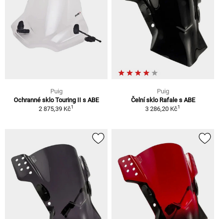
Puig
Puig
Ochranné sklo Touring II s ABE
Čelní sklo Rafale s ABE
1
1
2 875,39 Kč
3 286,20 Kč