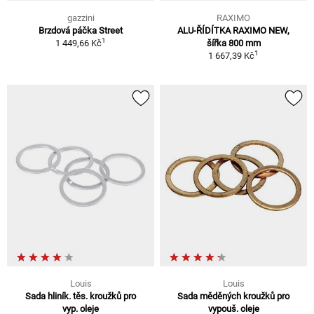
gazzini
RAXIMO
Brzdová páčka Street
ALU-ŘÍDÍTKA RAXIMO NEW,
1
1 449,66 Kč
šířka 800 mm
1
1 667,39 Kč
Louis
Louis
Sada hliník. těs. kroužků pro
Sada měděných kroužků pro
vyp. oleje
vypouš. oleje