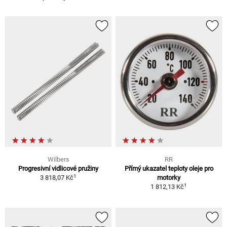
Wilbers
RR
Progresivní vidlicové pružiny
Přímý ukazatel teploty oleje pro
1
3 818,07 Kč
motorky
1
1 812,13 Kč