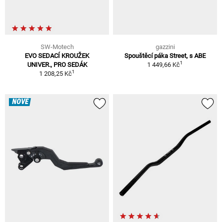
SW-Motech
gazzini
EVO SEDACÍ KROUŽEK
Spouštěcí páka Street, s ABE
1
UNIVER., PRO SEDÁK
1 449,66 Kč
1
1 208,25 Kč
NOVÉ