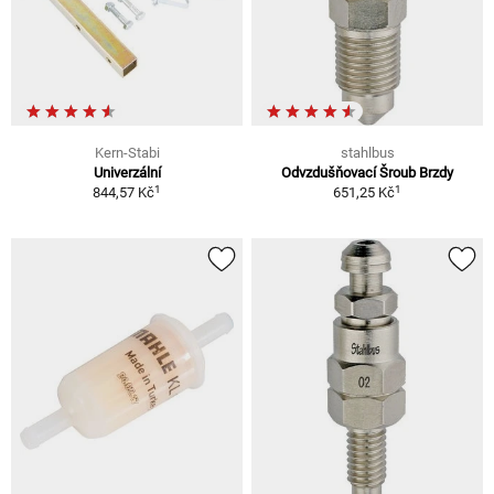
Kern-Stabi
stahlbus
Univerzální
Odvzdušňovací Šroub Brzdy
1
1
844,57 Kč
651,25 Kč