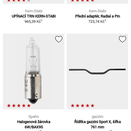
Kern-Stabi
Kern-Stabi
UPÍNACÍ TRN KERN-STABI
Přední adaptér, Radial a Pin
1
1
965,39 Kč
723,74 Kč
Spahn
gazzini
Halogenová žárovka
Řídítka gazzini Sport X, šířka
6W/BAX9S
761 mm