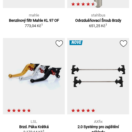
mahle
stahlbus
Benzínový filtr Mahle KL 97 OF
Odvzdušňovací Šroub Brzdy
1
1
773,04 Kč
651,25 Kč
NOVÉ
LSL
AXfix
Brzd. Páka Krátká
2.0 Systémy pro zajištění
1