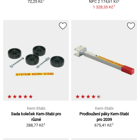
1
2
72,25 Kč
NPC 2 174,61 Kč
1
1 328,35 Kč
Kern-Stabi
Kern-Stabi
Sada koleček Kern-Stabi pro
Prodloužení páky Kern-Stabi
různé
pro 2039
1
1
288,77 Kč
675,41 Kč