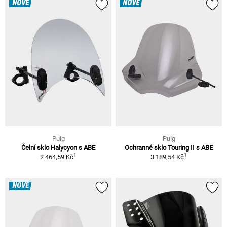
NOVÉ
NOVÉ
Puig
Puig
Čelní sklo Halycyon s ABE
Ochranné sklo Touring II s ABE
1
1
2 464,59 Kč
3 189,54 Kč
NOVÉ