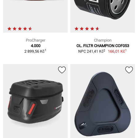
ProCharger
Champion
4.000
OL. FILTR CHAMPION COF053
1
1
2
2 899,56 Kč
166,01 Kč
NPC 241,41 Kč