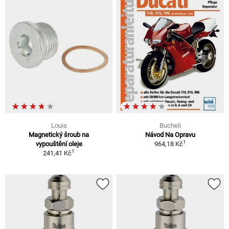
Louis
Bucheli
Magnetický šroub na
Návod Na Opravu
1
vypouštění oleje
964,18 Kč
1
241,41 Kč