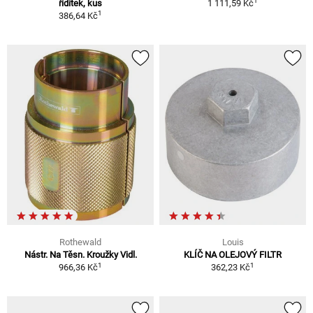
1
řídítek, kus
1 111,59 Kč
1
386,64 Kč
Rothewald
Louis
Nástr. Na Těsn. Kroužky Vidl.
KLÍČ NA OLEJOVÝ FILTR
1
1
966,36 Kč
362,23 Kč