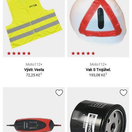
Moto112+
Moto112+
Výstr. Vesta
Vak S Trojúhel.
1
1
72,25 Kč
193,08 Kč