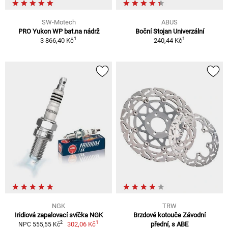
SW-Motech
ABUS
PRO Yukon WP bat.na nádrž
Boční Stojan Univerzální
1
1
3 866,40 Kč
240,44 Kč
NGK
TRW
Iridiová zapalovací svíčka NGK
Brzdové kotouče Závodní
1
2
302,06 Kč
přední, s ABE
NPC 555,55 Kč