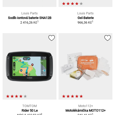
Louis Parts
Louis Parts
Sodík-iontová baterie SNA12B
Gel-Baterie
1
1
2 416,26 Kč
966,36 Kč
TOMTOM
Moto112+
Rider 50 Le
Motolékárnička MOTO112+
1
2