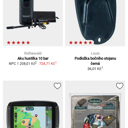
Rothewald
Louis
Aku hustilka 10 bar
Podložka bočního stojanu
1
2
724,71 Kč
černá
NPC 1 208,01 Kč
1
36,01 Kč