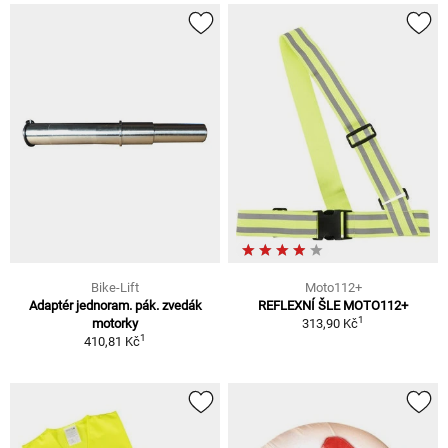
Bike-Lift
Moto112+
Adaptér jednoram. pák. zvedák
REFLEXNÍ ŠLE MOTO112+
1
motorky
313,90 Kč
1
410,81 Kč