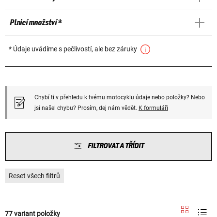
Plnicí množství *
* Údaje uvádíme s pečlivostí, ale bez záruky
Chybí ti v přehledu k tvému motocyklu údaje nebo položky? Nebo
jsi našel chybu? Prosím, dej nám vědět.
K formuláři
FILTROVAT A TŘÍDIT
Reset všech filtrů
77 variant položky