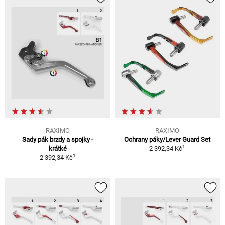
RAXIMO
RAXIMO
Sady pák brzdy a spojky -
Ochrany páky/Lever Guard Set
1
krátké
2 392,34 Kč
1
2 392,34 Kč