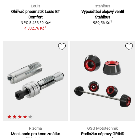
Louis
stahlbus
Ohřívač pneumatik Louis BT
Vypouštěcí olejový ventil
Comfort
Stahlbus
1
2
989,56 Kč
NPC 8 433,59 Kč
1
4 832,76 Kč
Rizoma
GSG Mototechnik
Mont. sada pro konc zrcátko
Podložka nápravy GRIND