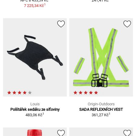
241,41 Kč
NPC 8 433,59 Kč
1
7 225,34 Kč
Louis
Origin-Outdoors
Polštářek sedáku ze síťoviny
SADA REFLEXNÍCH VEST
1
1
483,06 Kč
361,27 Kč