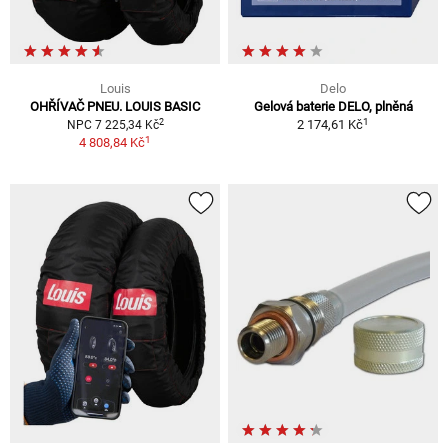
Louis
Delo
OHŘÍVAČ PNEU. LOUIS BASIC
Gelová baterie DELO, plněná
1
2
2 174,61 Kč
NPC 7 225,34 Kč
1
4 808,84 Kč