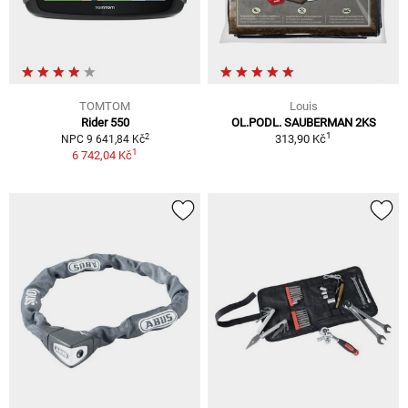
TOMTOM
Louis
Rider 550
OL.PODL. SAUBERMAN 2KS
1
2
313,90 Kč
NPC 9 641,84 Kč
1
6 742,04 Kč