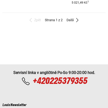
1
5 021,49 Kč
Zpět
Strana 1 z 2
Další
Servisní linka v angličtině Po-So 9:00-20:00 hod.
+420225379355
Louis Newsletter