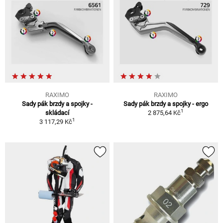
RAXIMO
RAXIMO
Sady pák brzdy a spojky -
Sady pák brzdy a spojky - ergo
1
skládací
2 875,64 Kč
1
3 117,29 Kč