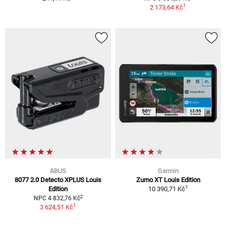
1
2 173,64 Kč
ABUS
Garmin
8077 2.0 Detecto XPLUS Louis
Zumo XT Louis Edition
1
Edition
10 390,71 Kč
2
NPC 4 832,76 Kč
1
3 624,51 Kč