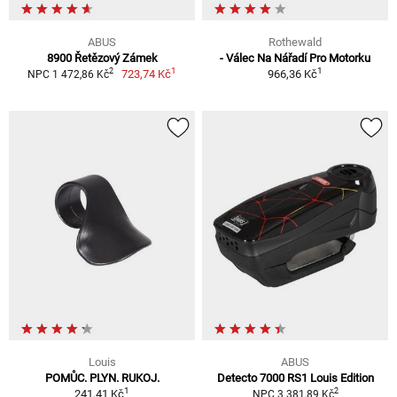
ABUS
Rothewald
8900 Řetězový Zámek
- Válec Na Nářadí Pro Motorku
1
1
2
723,74 Kč
966,36 Kč
NPC 1 472,86 Kč
Louis
ABUS
POMŮC. PLYN. RUKOJ.
Detecto 7000 RS1 Louis Edition
1
2
241,41 Kč
NPC 3 381,89 Kč