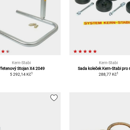
Kern-Stabi
Kern-Stabi
Vřetenový Stojan X4 2049
Sada koleček Kern-Stabi pro 
1
1
5 292,14 Kč
288,77 Kč