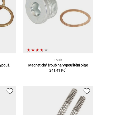
Louis
ypouš.
Magnetický šroub na vypouštění oleje
1
241,41 Kč