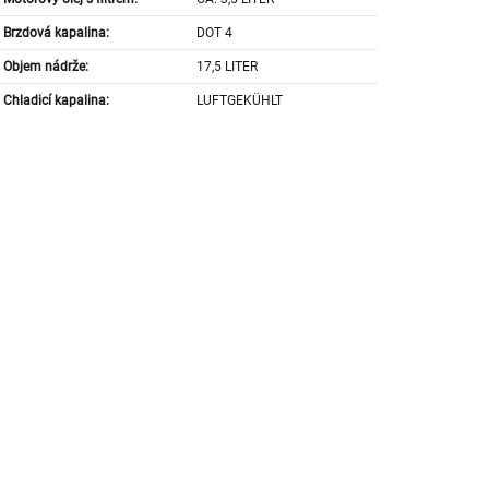
Brzdová kapalina:
DOT 4
Objem nádrže:
17,5 LITER
Chladicí kapalina:
LUFTGEKÜHLT