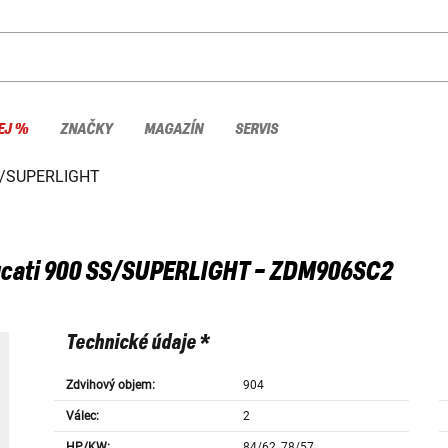
EJ %
ZNAČKY
MAGAZÍN
SERVIS
S/SUPERLIGHT
cati
900 SS/SUPERLIGHT - ZDM906SC2
Technické údaje *
Zdvihový objem:
904
Válec:
2
HP/KW:
84/62, 78/57