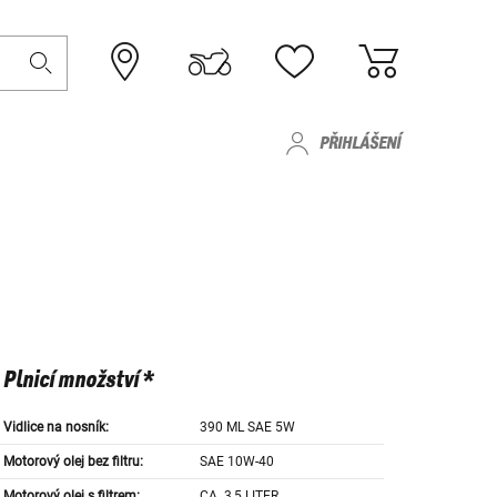
PŘIHLÁŠENÍ
Plnicí množství *
Vidlice na nosník:
390 ML SAE 5W
Motorový olej bez filtru:
SAE 10W-40
Motorový olej s filtrem:
CA. 3,5 LITER