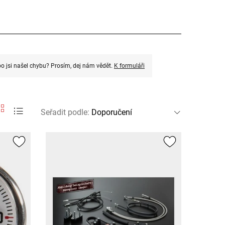
o jsi našel chybu? Prosím, dej nám vědět.
K formuláři
Seřadit podle
: