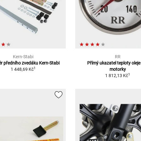
Kern-Stabi
RR
r předního zvedáku Kern-Stabi
Přímý ukazatel teploty oleje
1
1 448,69 Kč
motorky
1
1 812,13 Kč