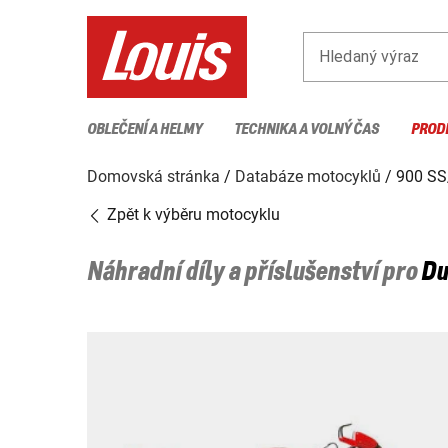
Hledaný výraz
OBLEČENÍ A HELMY
TECHNIKA A VOLNÝ ČAS
PROD
Domovská stránka
Databáze motocyklů
900 S
Zpět k výběru motocyklu
Náhradní díly a příslušenství pro
Du