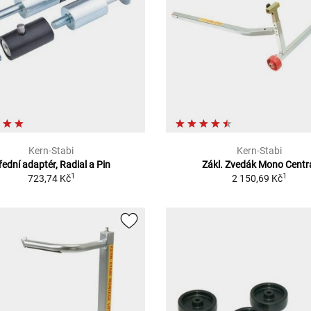
Kern-Stabi
Kern-Stabi
řední adaptér, Radial a Pin
Zákl. Zvedák Mono Centr
1
1
723,74 Kč
2 150,69 Kč