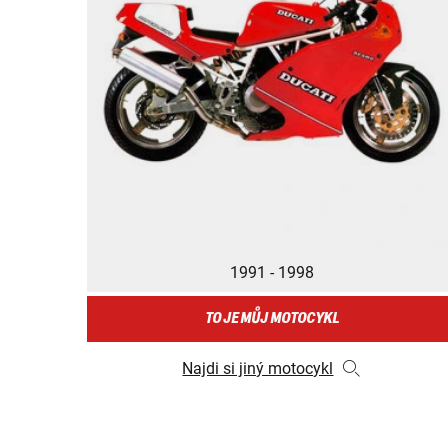
1991 - 1998
TO JE MŮJ MOTOCYKL
Najdi si jiný motocykl