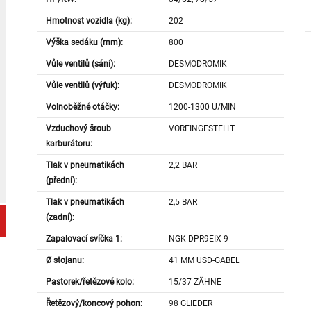
Hmotnost vozidla (kg):
202
Výška sedáku (mm):
800
Vůle ventilů (sání):
DESMODROMIK
Vůle ventilů (výfuk):
DESMODROMIK
Volnoběžné otáčky:
1200-1300 U/MIN
Vzduchový šroub
VOREINGESTELLT
karburátoru:
Tlak v pneumatikách
2,2 BAR
(přední):
Tlak v pneumatikách
2,5 BAR
(zadní):
Zapalovací svíčka 1:
NGK DPR9EIX-9
Ø stojanu:
41 MM USD-GABEL
Pastorek/řetězové kolo:
15/37 ZÄHNE
Řetězový/koncový pohon:
98 GLIEDER