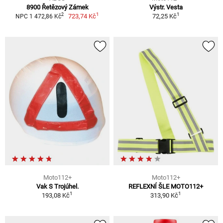
8900 Řetězový Zámek
Výstr. Vesta
1
1
2
723,74 Kč
72,25 Kč
NPC 1 472,86 Kč
Moto112+
Moto112+
Vak S Trojúhel.
REFLEXNÍ ŠLE MOTO112+
1
1
193,08 Kč
313,90 Kč