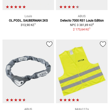
Louis
ABUS
OL.PODL. SAUBERMAN 2KS
Detecto 7000 RS1 Louis Edition
1
2
313,90 Kč
NPC 3 381,89 Kč
1
2 173,64 Kč
ABUS
Moto112+