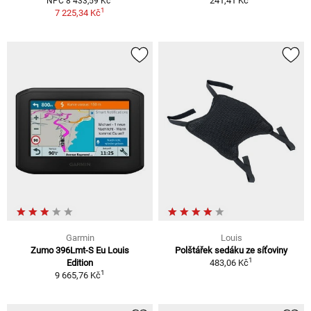
241,41 Kč
NPC 8 433,59 Kč
1
7 225,34 Kč
Garmin
Louis
Zumo 396Lmt-S Eu Louis
Polštářek sedáku ze síťoviny
1
Edition
483,06 Kč
1
9 665,76 Kč