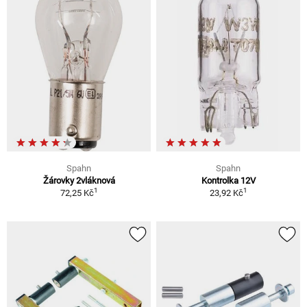
Spahn
Spahn
Žárovky 2vláknová
Kontrolka 12V
1
1
72,25 Kč
23,92 Kč