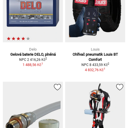
Delo
Louis
Gelová baterie DELO, plněná
Ohřívač pneumatik Louis BT
2
Comfort
NPC 2 416,26 Kč
1
2
1 488,56 Kč
NPC 8 433,59 Kč
1
4 832,76 Kč