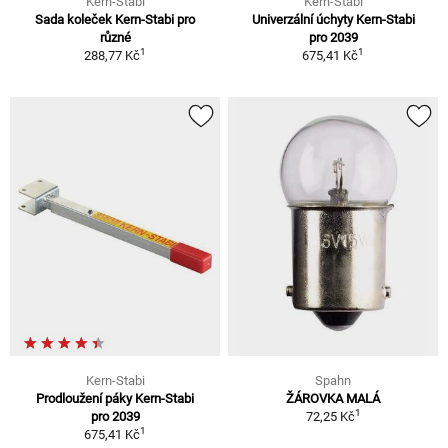
Kern-Stabi
Kern-Stabi
Sada koleček Kern-Stabi pro
Univerzální úchyty Kern-Stabi
různé
pro 2039
1
1
288,77 Kč
675,41 Kč
Kern-Stabi
Spahn
Prodloužení páky Kern-Stabi
ŽÁROVKA MALÁ
1
pro 2039
72,25 Kč
1
675,41 Kč