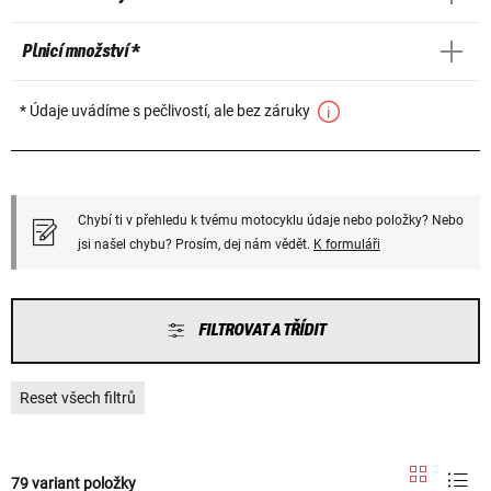
Plnicí množství *
* Údaje uvádíme s pečlivostí, ale bez záruky
Chybí ti v přehledu k tvému motocyklu údaje nebo položky? Nebo
jsi našel chybu? Prosím, dej nám vědět.
K formuláři
FILTROVAT A TŘÍDIT
Reset všech filtrů
79 variant položky