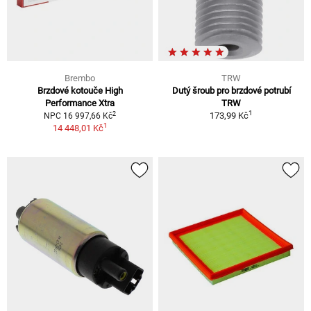
Brembo
TRW
Brzdové kotouče High
Dutý šroub pro brzdové potrubí
Performance Xtra
TRW
1
2
173,99 Kč
NPC 16 997,66 Kč
1
14 448,01 Kč