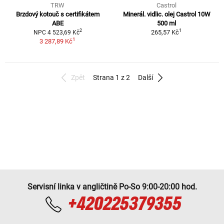
TRW
Castrol
Brzdový kotouč s certifikátem
Minerál. vidlic. olej Castrol 10W
ABE
500 ml
1
2
265,57 Kč
NPC 4 523,69 Kč
1
3 287,89 Kč
Zpět
Strana 1 z 2
Další
Servisní linka v angličtině Po-So 9:00-20:00 hod.
+420225379355