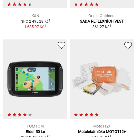
K&N
Origin-Outdoors
2
SADA REFLEXNÍCH VEST
NPC 2 495,28 Kč
1
1
1 635,97 Kč
361,27 Kč
TOMTOM
Moto112+
Rider 50 Le
Motolékárnička MOTO112+
1
2