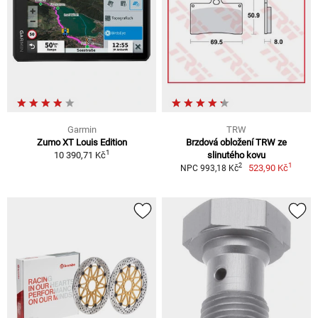
Garmin
TRW
Zumo XT Louis Edition
Brzdová obložení TRW ze
1
10 390,71 Kč
slinutého kovu
1
2
523,90 Kč
NPC 993,18 Kč