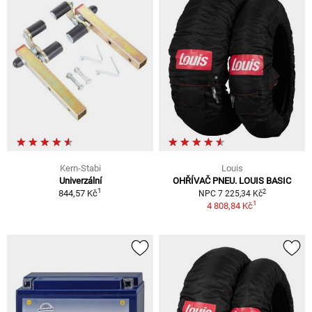
Kern-Stabi
Louis
Univerzální
OHŘÍVAČ PNEU. LOUIS BASIC
1
2
844,57 Kč
NPC 7 225,34 Kč
1
4 808,84 Kč