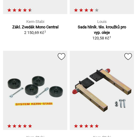
Kern-Stabi
Louis
Zákl. Zvedák Mono Central
Sada hliník. těs. kroužků pro
1
2 150,69 Kč
vyp. oleje
1
120,58 Kč