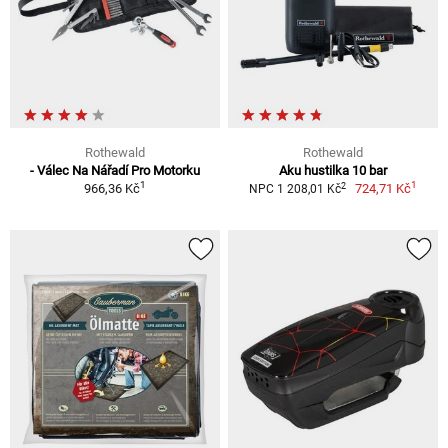
Rothewald
Rothewald
- Válec Na Nářadí Pro Motorku
Aku hustilka 10 bar
1
1
2
966,36 Kč
724,71 Kč
NPC 1 208,01 Kč