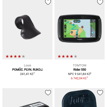
Louis
TOMTOM
POMŮC. PLYN. RUKOJ.
Rider 550
1
2
241,41 Kč
NPC 9 641,84 Kč
1
6 742,04 Kč