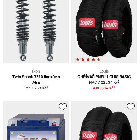
Ikon
Louis
Twin Shock 7610 tlumiče s
OHŘÍVAČ PNEU. LOUIS BASIC
2
ABE
NPC 7 225,34 Kč
1
1
12 275,58 Kč
4 808,84 Kč