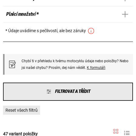
Plnicí množství *
* Údaje uvádíme s pečlivostí, ale bez záruky
Chybí ti v přehledu k tvému motocyklu údaje nebo položky? Nebo
jsi našel chybu? Prosím, dej nám vědět.
K formuláři
FILTROVAT A TŘÍDIT
Reset všech filtrů
47 variant položky