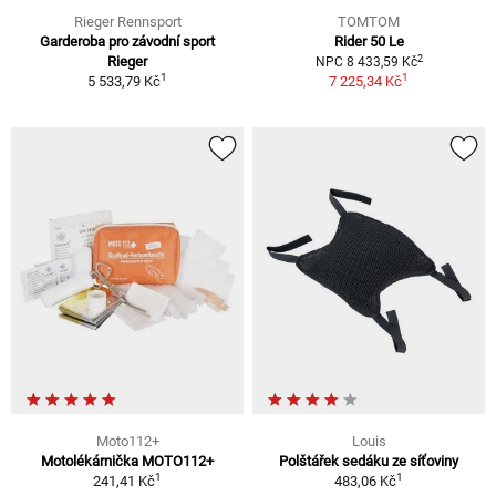
Rieger Rennsport
TOMTOM
Garderoba pro závodní sport
Rider 50 Le
2
Rieger
NPC 8 433,59 Kč
1
1
5 533,79 Kč
7 225,34 Kč
Moto112+
Louis
Motolékárnička MOTO112+
Polštářek sedáku ze síťoviny
1
1
241,41 Kč
483,06 Kč