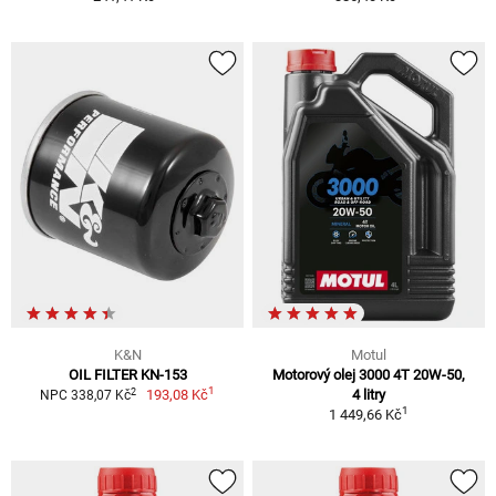
K&N
Motul
OIL FILTER KN-153
Motorový olej 3000 4T 20W-50,
1
2
193,08 Kč
4 litry
NPC 338,07 Kč
1
1 449,66 Kč