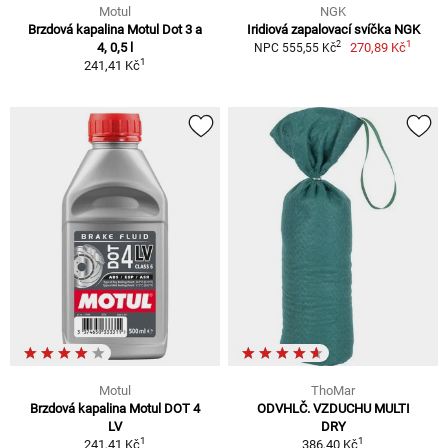
Motul
NGK
Brzdová kapalina Motul Dot 3 a
Iridiová zapalovací svíčka NGK
1
2
4, 0,5 l
270,89 Kč
NPC 555,55 Kč
1
241,41 Kč
Motul
ThoMar
Brzdová kapalina Motul DOT 4
ODVHLČ. VZDUCHU MULTI
LV
DRY
1
1
241,41 Kč
386,40 Kč