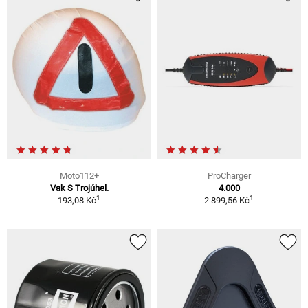
Moto112+
ProCharger
Vak S Trojúhel.
4.000
1
1
193,08 Kč
2 899,56 Kč