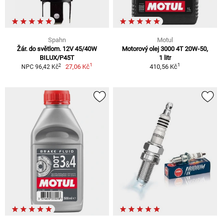
Spahn
Motul
Žár. do světlom. 12V 45/40W
Motorový olej 3000 4T 20W-50,
BILUX/P45T
1 litr
1
1
2
27,06 Kč
410,56 Kč
NPC 96,42 Kč