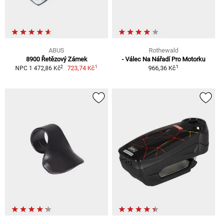
ABUS
Rothewald
8900 Řetězový Zámek
- Válec Na Nářadí Pro Motorku
1
1
2
723,74 Kč
966,36 Kč
NPC 1 472,86 Kč