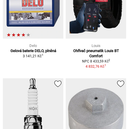
Delo
Louis
Gelová baterie DELO, plněná
Ohřívač pneumatik Louis BT
1
3 141,21 Kč
Comfort
2
NPC 8 433,59 Kč
1
4 832,76 Kč