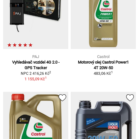
PAJ
Castrol
Vyhledávač vozidel 4G 2.0 -
Motorový olej Castrol Power1
GPS Tracker
4T 20W-50
1
2
483,06 Kč
NPC 2 416,26 Kč
1
1 155,09 Kč