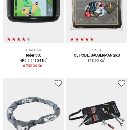
TOMTOM
Louis
Rider 550
OL.PODL. SAUBERMAN 2KS
1
2
313,90 Kč
NPC 9 641,84 Kč
1
6 742,04 Kč