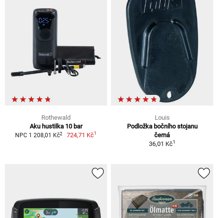
Rothewald
Louis
Aku hustilka 10 bar
Podložka bočního stojanu
1
2
724,71 Kč
černá
NPC 1 208,01 Kč
1
36,01 Kč