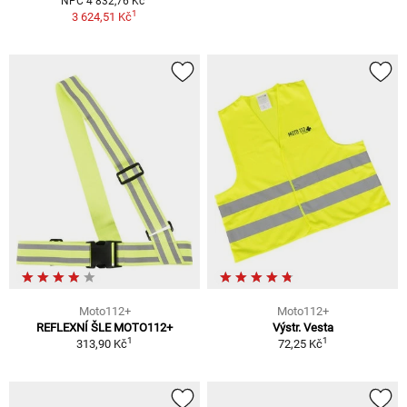
NPC 4 832,76 Kč
1
3 624,51 Kč
Moto112+
Moto112+
REFLEXNÍ ŠLE MOTO112+
Výstr. Vesta
1
1
313,90 Kč
72,25 Kč