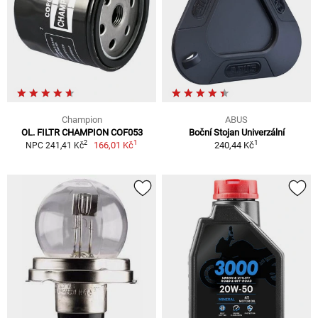
Champion
ABUS
OL. FILTR CHAMPION COF053
Boční Stojan Univerzální
1
1
2
166,01 Kč
240,44 Kč
NPC 241,41 Kč