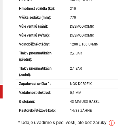
Hmotnost vozidla (kg):
210
Výška sedáku (mm):
770
Vůle ventilů (sání):
DESMODROMIK
Vůle ventilů (výfuk):
DESMODROMIK
Volnoběžné otáčky:
1200 ± 100 U/MIN
Tlak v pneumatikách
2,2 BAR
(přední):
Tlak v pneumatikách
2,4 BAR
(zadní):
Zapalovací svíčka 1:
NGK DCR9EIX
Vzdálenost elektrod:
0,6 MM
Ø stojanu:
43 MM USD-GABEL
Pastorek/řetězové kolo:
14/38 ZÄHNE
* Údaje uvádíme s pečlivostí, ale bez záruky