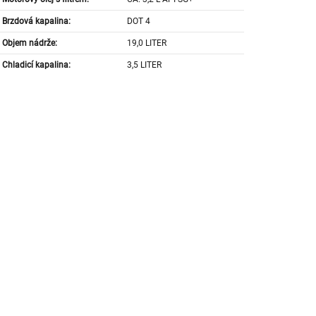
Brzdová kapalina:
DOT 4
Objem nádrže:
19,0 LITER
Chladicí kapalina:
3,5 LITER