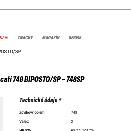
EJ %
ZNAČKY
MAGAZÍN
SERVIS
IPOSTO/SP
cati
748 BIPOSTO/SP - 748SP
Technické údaje *
Zdvihový objem:
748
Válec:
2
HP/KW:
98/72, 104/76