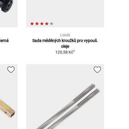
Louis
černá
Sada měděných kroužků pro vypouš.
oleje
1
120,58 Kč