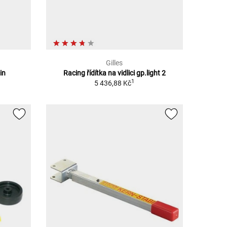
Gilles
in
Racing řídítka na vidlici gp.light 2
1
5 436,88 Kč