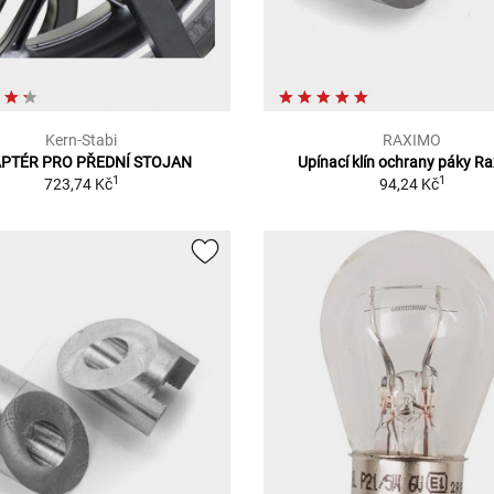
Kern-Stabi
RAXIMO
PTÉR PRO PŘEDNÍ STOJAN
Upínací klín ochrany páky R
1
1
723,74 Kč
94,24 Kč