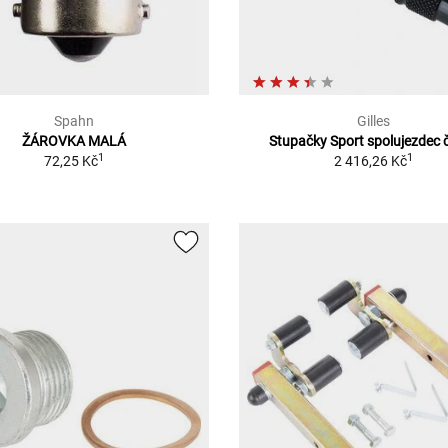
Spahn
Gilles
ŽÁROVKA MALÁ
Stupačky Sport spolujezdec 
1
1
72,25 Kč
2 416,26 Kč