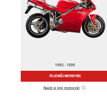
1995 - 1999
TO JE MŮJ MOTOCYKL
Najdi si jiný motocykl