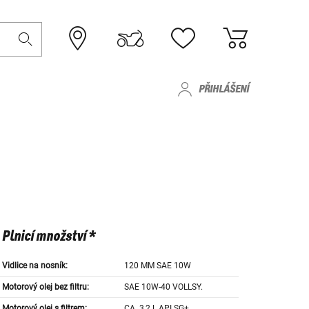
PŘIHLÁŠENÍ
Plnicí množství *
Vidlice na nosník:
120 MM SAE 10W
Motorový olej bez filtru:
SAE 10W-40 VOLLSY.
Motorový olej s filtrem:
CA. 3,2 L API SG+