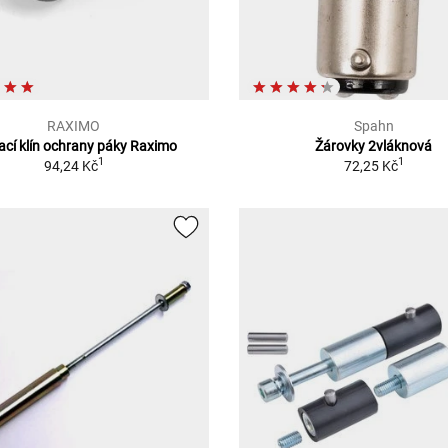
RAXIMO
Spahn
ací klín ochrany páky Raximo
Žárovky 2vláknová
1
1
94,24 Kč
72,25 Kč