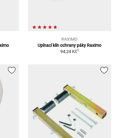
RAXIMO
aximo
Upínací klín ochrany páky Raximo
1
94,24 Kč