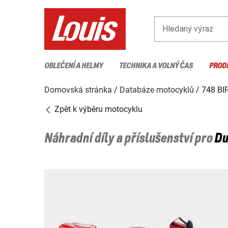
Hledaný výraz
OBLEČENÍ A HELMY
TECHNIKA A VOLNÝ ČAS
PROD
Domovská stránka
Databáze motocyklů
748 B
Zpět k výběru motocyklu
Náhradní díly a příslušenství pro
Du