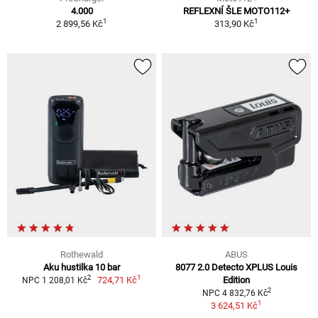
4.000
REFLEXNÍ ŠLE MOTO112+
1
1
2 899,56 Kč
313,90 Kč
Rothewald
ABUS
Aku hustilka 10 bar
8077 2.0 Detecto XPLUS Louis
1
2
724,71 Kč
Edition
NPC 1 208,01 Kč
2
NPC 4 832,76 Kč
1
3 624,51 Kč