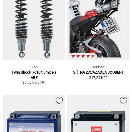
Ikon
Joubert
Twin Shock 7610 tlumiče s
SÍŤ NA ZAVAZADLA JOUBERT
1
ABE
217,24 Kč
1
12 275,58 Kč