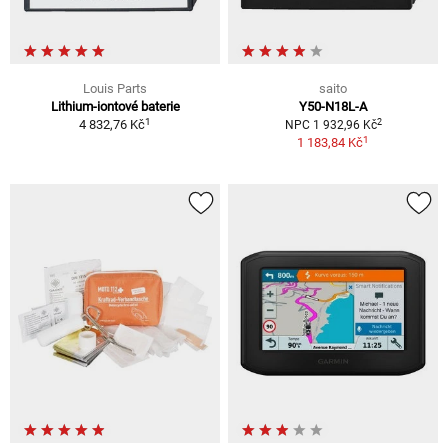
Louis Parts
saito
Lithium-iontové baterie
Y50-N18L-A
1
2
4 832,76 Kč
NPC 1 932,96 Kč
1
1 183,84 Kč