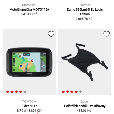
Moto112+
Garmin
Motolékárnička MOTO112+
Zumo 396Lmt-S Eu Louis
1
241,41 Kč
Edition
1
9 665,76 Kč
TOMTOM
Louis
Rider 50 Le
Polštářek sedáku ze síťoviny
1
2
483,06 Kč
NPC 8 433,59 Kč