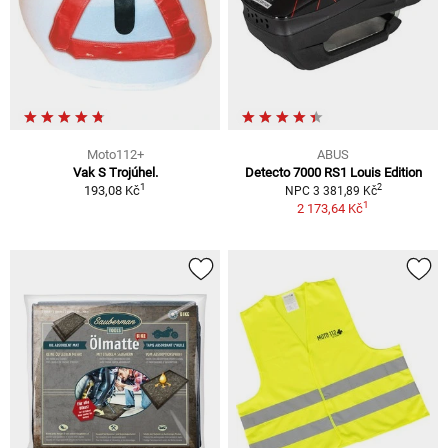
Moto112+
ABUS
Vak S Trojúhel.
Detecto 7000 RS1 Louis Edition
1
2
193,08 Kč
NPC 3 381,89 Kč
1
2 173,64 Kč