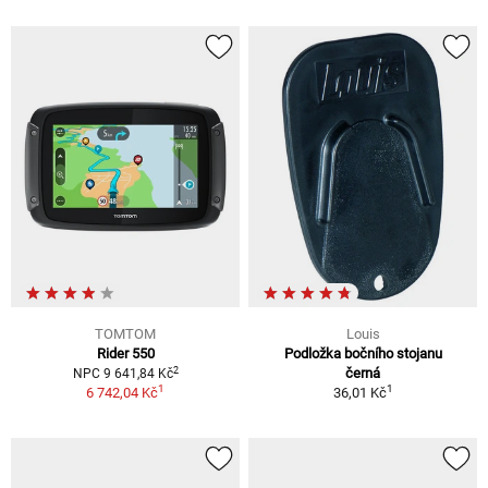
TOMTOM
Louis
Rider 550
Podložka bočního stojanu
2
černá
NPC 9 641,84 Kč
1
1
6 742,04 Kč
36,01 Kč