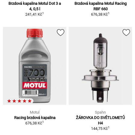
Brzdová kapalina Motul Dot 3 a
Brzdová kapalina Motul Racing
4, 0,5 l
RBF 660
1
1
241,41 Kč
676,38 Kč
Motul
Spahn
Racing brzdová kapalina
ŽÁROVKA DO SVĚTLOMETŮ
1
676,38 Kč
H4
1
144,75 Kč