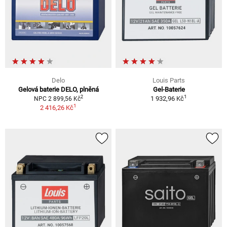
Delo
Louis Parts
Gelová baterie DELO, plněná
Gel-Baterie
1
2
1 932,96 Kč
NPC 2 899,56 Kč
1
2 416,26 Kč