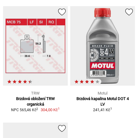
TRW
Motul
Brzdová obložení TRW
Brzdová kapalina Motul DOT 4
organická
LV
1
1
2
304,00 Kč
241,41 Kč
NPC 565,46 Kč