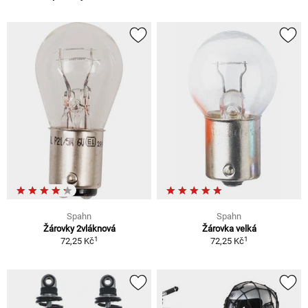
Spahn
Spahn
Žárovky 2vláknová
Žárovka velká
1
1
72,25 Kč
72,25 Kč