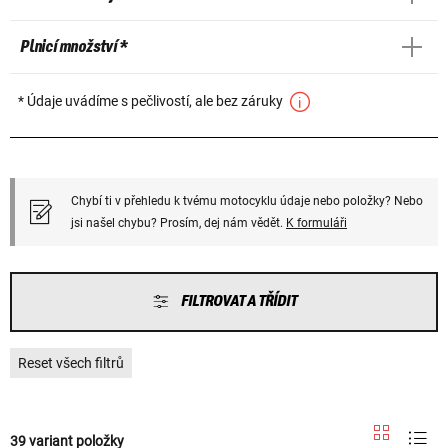
Plnicí množství *
* Údaje uvádíme s pečlivostí, ale bez záruky
Chybí ti v přehledu k tvému motocyklu údaje nebo položky? Nebo
jsi našel chybu? Prosím, dej nám vědět.
K formuláři
FILTROVAT A TŘÍDIT
Reset všech filtrů
39 variant položky