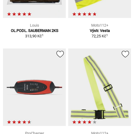
Louis
Moto112+
OL.PODL. SAUBERMAN 2KS
Výstr. Vesta
1
1
313,90 Kč
72,25 Kč
ProCharger
Moto112+