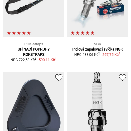
ROK-straps
NGK
UPÍNACÍ POPRUHY
Iridiová zapalovací svíčka NGK
1
2
ROKSTRAPS
267,75 Kč
NPC 483,06 Kč
1
2
590,11 Kč
NPC 722,53 Kč