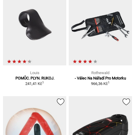
Louis
Rothewald
POMŮC. PLYN. RUKOJ.
- Válec Na Nářadí Pro Motorku
1
1
241,41 Kč
966,36 Kč