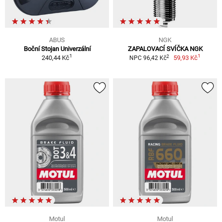
ABUS
NGK
Boční Stojan Univerzální
ZAPALOVACÍ SVÍČKA NGK
1
1
2
240,44 Kč
59,93 Kč
NPC 96,42 Kč
Motul
Motul