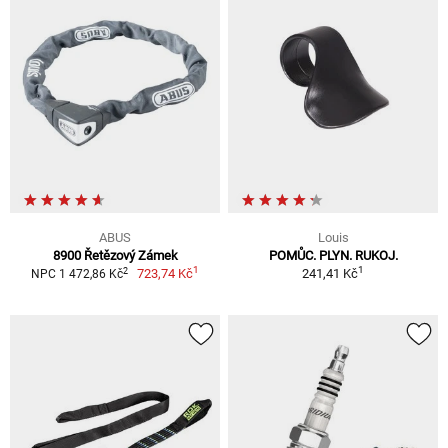
ABUS
Louis
8900 Řetězový Zámek
POMŮC. PLYN. RUKOJ.
1
1
2
723,74 Kč
241,41 Kč
NPC 1 472,86 Kč