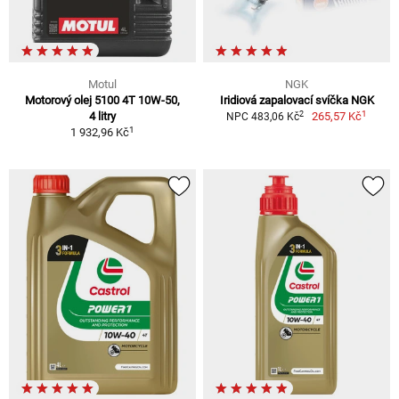
Motul
NGK
Motorový olej 5100 4T 10W-50,
Iridiová zapalovací svíčka NGK
1
2
4 litry
265,57 Kč
NPC 483,06 Kč
1
1 932,96 Kč