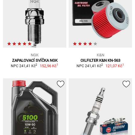
NGK
K&N
ZAPALOVACÍ SVÍČKA NGK
OILFILTER K&N KN-563
1
1
2
2
152,96 Kč
121,07 Kč
NPC 241,41 Kč
NPC 241,41 Kč