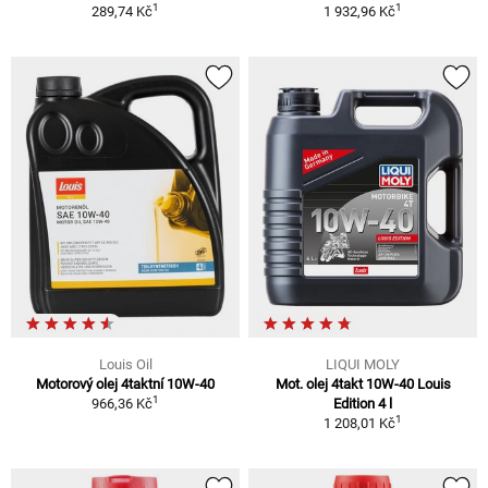
1
1
289,74 Kč
1 932,96 Kč
Louis Oil
LIQUI MOLY
Motorový olej 4taktní 10W-40
Mot. olej 4takt 10W-40 Louis
1
966,36 Kč
Edition 4 l
1
1 208,01 Kč