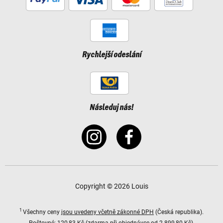
Rychlejší odeslání
Následuj nás!
Copyright © 2026 Louis
1
Všechny ceny
jsou uvedeny včetně zákonné DPH
(Česká republika).
Poštovné:
120,83 Kč (zdarma při objednávce od 2 899,80 Kč).