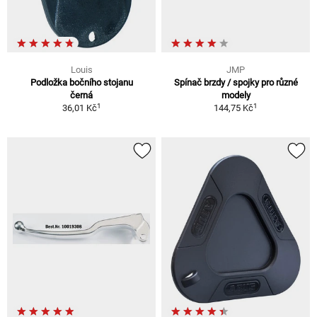
Louis
JMP
Podložka bočního stojanu
Spínač brzdy / spojky pro různé
černá
modely
1
1
36,01 Kč
144,75 Kč