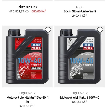
PÁKY SPOJKY
ABUS
1
2
680,00 Kč
Boční Stojan Univerzální
NPC 821,37 Kč
1
240,44 Kč
LIQUI MOLY
LIQUI MOLY
Motorový olej 4taktní 10W-40, 1
Motorový olej 4taktní 10W-40
1
litr
543,47 Kč
1
603,88 Kč