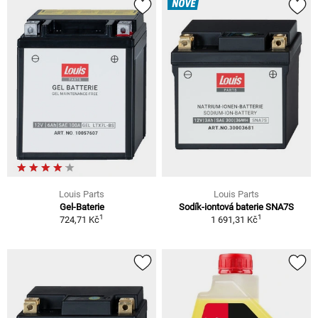
NOVÉ
Louis Parts
Louis Parts
Gel-Baterie
Sodík-iontová baterie SNA7S
1
1
724,71 Kč
1 691,31 Kč