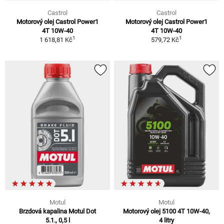
Castrol
Castrol
Motorový olej Castrol Power1
Motorový olej Castrol Power1
4T 10W-40
4T 10W-40
1
1
1 618,81 Kč
579,72 Kč
Motul
Motul
Brzdová kapalina Motul Dot
Motorový olej 5100 4T 10W-40,
5.1., 0,5 l
4 litry