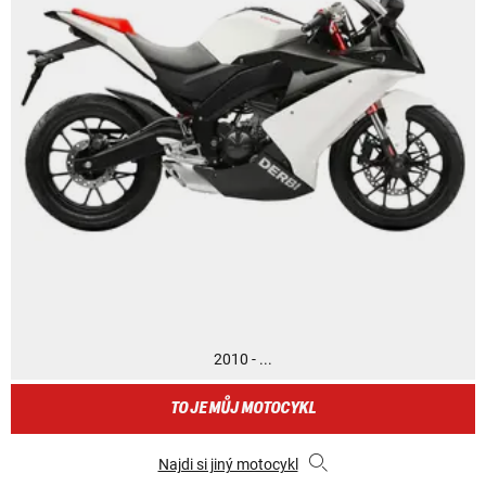
2010 - ...
TO JE MŮJ MOTOCYKL
Najdi si jiný motocykl