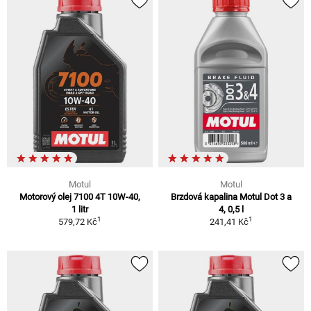
Motul
Motul
Motorový olej 7100 4T 10W-40,
Brzdová kapalina Motul Dot 3 a
1 litr
4, 0,5 l
1
1
579,72 Kč
241,41 Kč