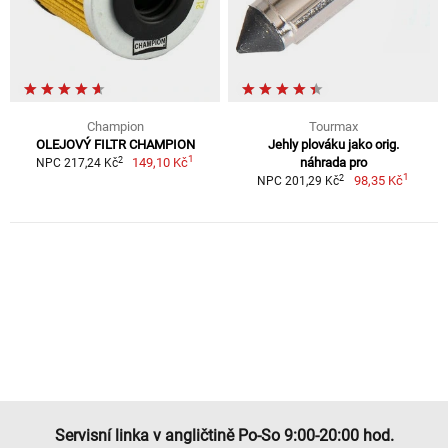
Champion
Tourmax
OLEJOVÝ FILTR CHAMPION
Jehly plováku jako orig.
1
2
149,10 Kč
náhrada pro
NPC 217,24 Kč
1
2
98,35 Kč
NPC 201,29 Kč
Servisní linka v angličtině Po-So 9:00-20:00 hod.