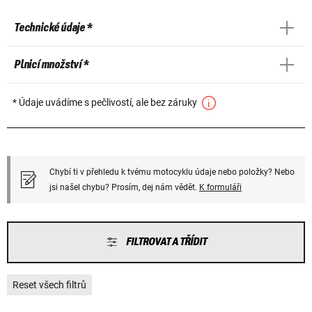
Technické údaje *
Plnicí množství *
* Údaje uvádíme s pečlivostí, ale bez záruky
Chybí ti v přehledu k tvému motocyklu údaje nebo položky? Nebo
jsi našel chybu? Prosím, dej nám vědět.
K formuláři
FILTROVAT A TŘÍDIT
Reset všech filtrů