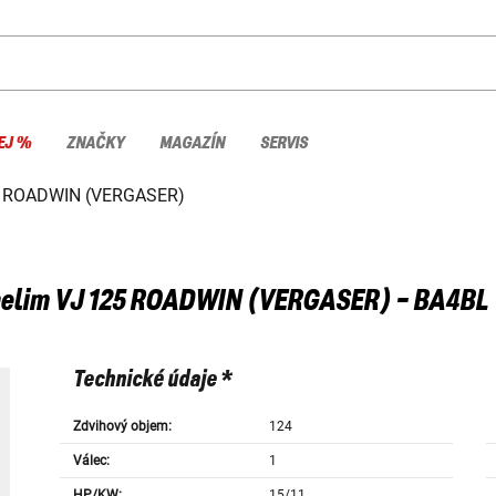
EJ %
ZNAČKY
MAGAZÍN
SERVIS
5 ROADWIN (VERGASER)
elim
VJ 125 ROADWIN (VERGASER) - BA4BL
Technické údaje *
Zdvihový objem:
124
Válec:
1
HP/KW:
15/11