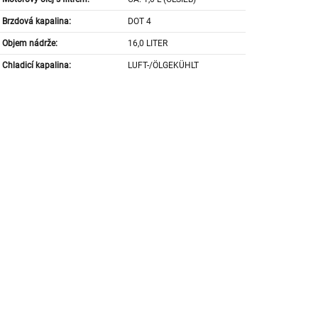
Brzdová kapalina:
DOT 4
Objem nádrže:
16,0 LITER
Chladicí kapalina:
LUFT-/ÖLGEKÜHLT