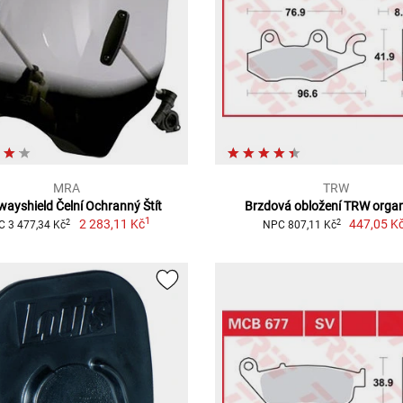
MRA
TRW
wayshield Čelní Ochranný Štít
Brzdová obložení TRW orga
1
2 283,11 Kč
447,05 K
2
2
 3 477,34 Kč
NPC 807,11 Kč