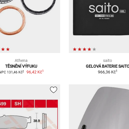
Athena
saito
TĚSNĚNÍ VÝFUKU
GELOVÁ BATERIE SAIT
1
1
96,42 Kč
966,36 Kč
2
NPC 131,46 Kč