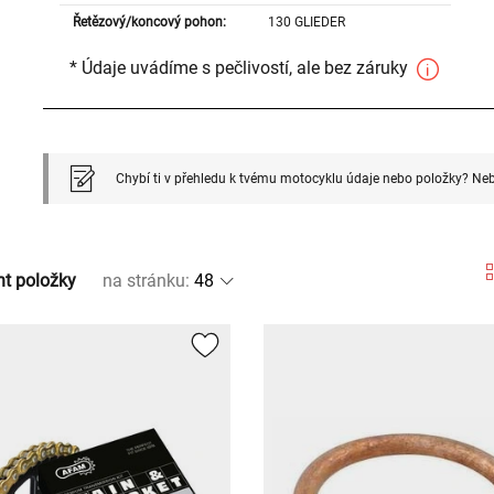
Řetězový/koncový pohon:
130 GLIEDER
* Údaje uvádíme s pečlivostí, ale bez záruky
Chybí ti v přehledu k tvému motocyklu údaje nebo položky? Neb
nt položky
na stránku
: