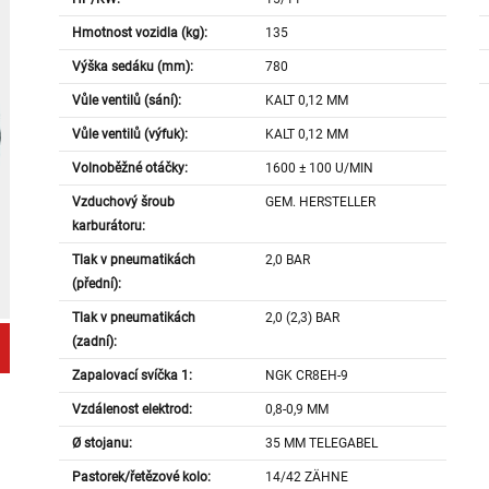
Hmotnost vozidla (kg):
135
Výška sedáku (mm):
780
Vůle ventilů (sání):
KALT 0,12 MM
Vůle ventilů (výfuk):
KALT 0,12 MM
Volnoběžné otáčky:
1600 ± 100 U/MIN
Vzduchový šroub
GEM. HERSTELLER
karburátoru:
Tlak v pneumatikách
2,0 BAR
(přední):
Tlak v pneumatikách
2,0 (2,3) BAR
(zadní):
Zapalovací svíčka 1:
NGK CR8EH-9
Vzdálenost elektrod:
0,8-0,9 MM
Ø stojanu:
35 MM TELEGABEL
Pastorek/řetězové kolo:
14/42 ZÄHNE