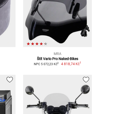
MRA
Štít Vario Pro Naked-Bikes
1
4 818,74 Kč
2
NPC 5 072,23 Kč