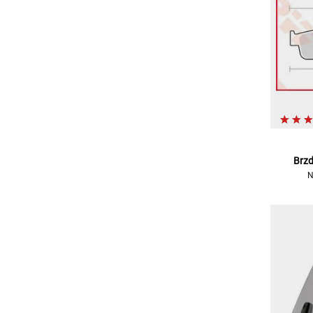
Brzd
N