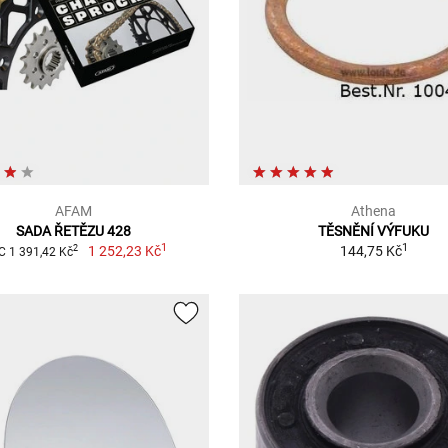
AFAM
Athena
SADA ŘETĚZU 428
TĚSNĚNÍ VÝFUKU
1
1
1 252,23 Kč
144,75 Kč
2
 1 391,42 Kč