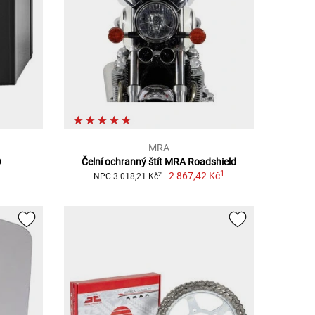
MRA
O
Čelní ochranný štít MRA Roadshield
1
2 867,42 Kč
2
NPC 3 018,21 Kč