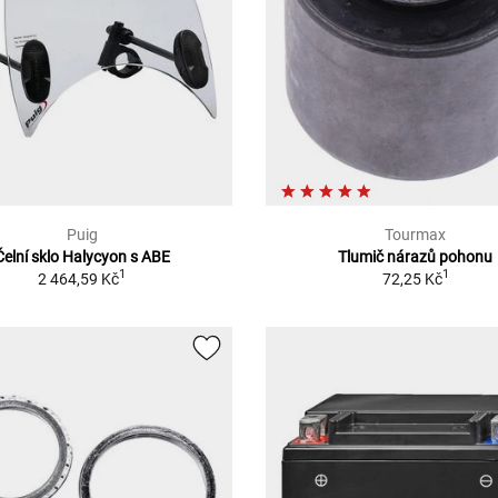
Puig
Tourmax
Čelní sklo Halycyon s ABE
Tlumič nárazů pohonu
1
1
2 464,59 Kč
72,25 Kč