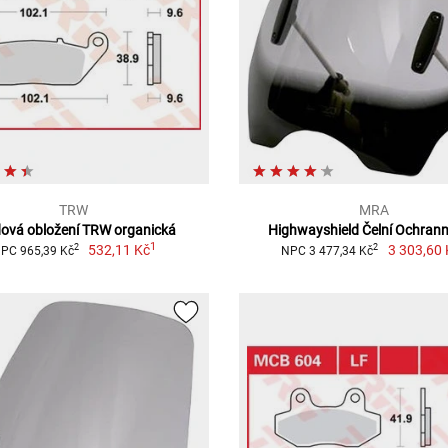
TRW
MRA
ová obložení TRW organická
Highwayshield Čelní Ochranný
1
532,11 Kč
3 303,60 
2
2
PC 965,39 Kč
NPC 3 477,34 Kč