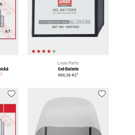
Louis Parts
nická
Gel-Baterie
1
1
č
966,36 Kč