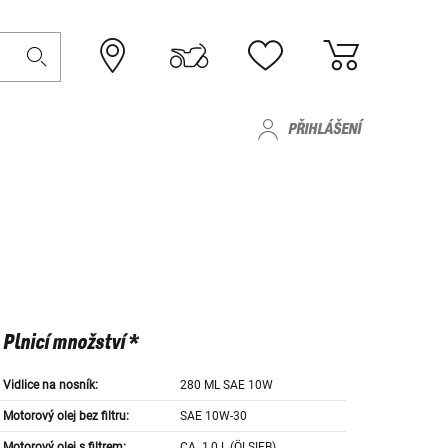
PŘIHLÁŠENÍ
Plnicí množství *
Vidlice na nosník:
280 ML SAE 10W
Motorový olej bez filtru:
SAE 10W-30
Motorový olej s filtrem:
CA. 1,0 L (ÖLSIEB)