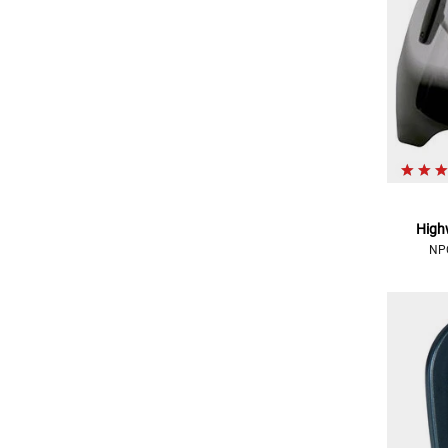
High
NPC