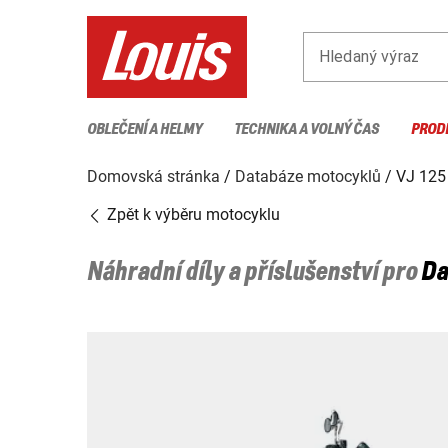
Hledaný výraz
OBLEČENÍ A HELMY
TECHNIKA A VOLNÝ ČAS
PROD
Domovská stránka
Databáze motocyklů
VJ 12
Zpět k výběru motocyklu
Náhradní díly a příslušenství pro
Da