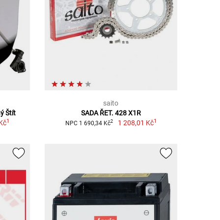
saito
 Štít
SADA ŘET. 428 X1R
1
1
Kč
1 208,01 Kč
2
NPC 1 690,34 Kč