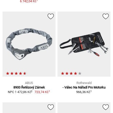
1
6 742,04 Kč
ABUS
Rothewald
8900 Řetězový Zámek
- Válec Na Nářadí Pro Motorku
1
1
2
723,74 Kč
966,36 Kč
NPC 1 472,86 Kč