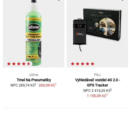
slime
PAJ
Tmel Na Pneumatiky
Vyhledávač vozidel 4G 2.0 -
1
2
200,09 Kč
GPS Tracker
NPC 289,74 Kč
2
NPC 2 416,26 Kč
1
1 155,09 Kč