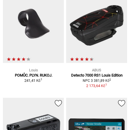
Louis
ABUS
POMŮC. PLYN. RUKOJ.
Detecto 7000 RS1 Louis Edition
1
2
241,41 Kč
NPC 3 381,89 Kč
1
2 173,64 Kč