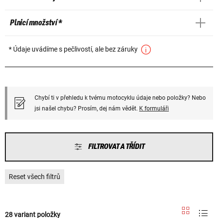
Plnicí množství *
* Údaje uvádíme s pečlivostí, ale bez záruky
Chybí ti v přehledu k tvému motocyklu údaje nebo položky? Nebo
jsi našel chybu? Prosím, dej nám vědět.
K formuláři
FILTROVAT A TŘÍDIT
Reset všech filtrů
28 variant položky