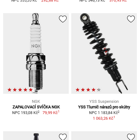
292,88 Kč
370,93 Kč
NPC 555,55 Kč
NPC 546,13 Kč
NGK
YSS Suspension
ZAPALOVACÍ SVÍČKA NGK
YSS Tlumič nárazů pro skútry
1
2
2
79,99 Kč
NPC 193,08 Kč
NPC 1 183,84 Kč
1
1 063,26 Kč