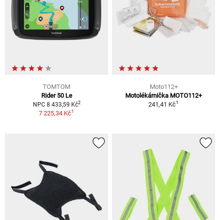
TOMTOM
Moto112+
Rider 50 Le
Motolékárnička MOTO112+
1
2
241,41 Kč
NPC 8 433,59 Kč
1
7 225,34 Kč