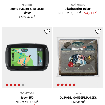
Garmin
Rothewald
Zumo 396Lmt-S Eu Louis
Aku hustilka 10 bar
1
2
Edition
724,71 Kč
NPC 1 208,01 Kč
1
9 665,76 Kč
TOMTOM
Louis
Rider 550
OL.PODL. SAUBERMAN 2KS
1
2
313,90 Kč
NPC 9 641,84 Kč