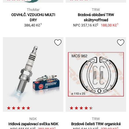
ThoMar
TRW
ODVHLČ. VZDUCHU MULTI
Brzdová obložení TRW
DRY
skútry+offroad
1
1
2
386,40 Kč
188,00 Kč
NPC 357,16 Kč
NGK
TRW
Iridiová zapalovací svíčka NGK
Brzdové čelisti TRW organické
1
1
2
2