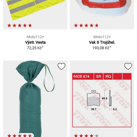
Moto112+
Moto112+
Výstr. Vesta
Vak S Trojúhel.
1
1
72,25 Kč
193,08 Kč