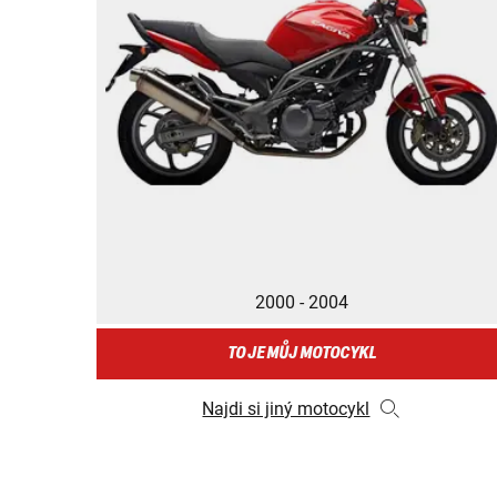
2000 - 2004
TO JE MŮJ MOTOCYKL
Najdi si jiný motocykl