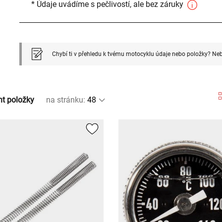
* Údaje uvádíme s pečlivostí, ale bez záruky
Chybí ti v přehledu k tvému motocyklu údaje nebo položky? Neb
nt položky
na stránku
: