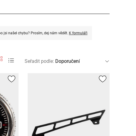
o jsi našel chybu? Prosím, dej nám vědět.
K formuláři
Seřadit podle
: