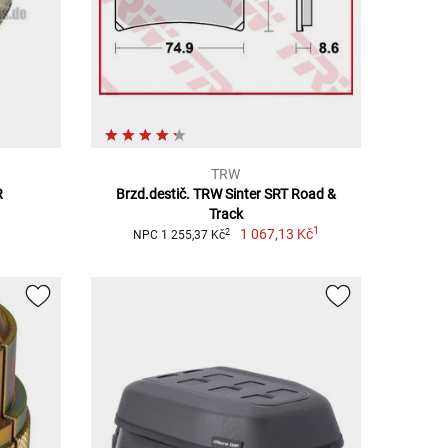
TRW
R
Brzd.destič. TRW Sinter SRT Road &
Track
1
1 067,13 Kč
2
NPC 1 255,37 Kč