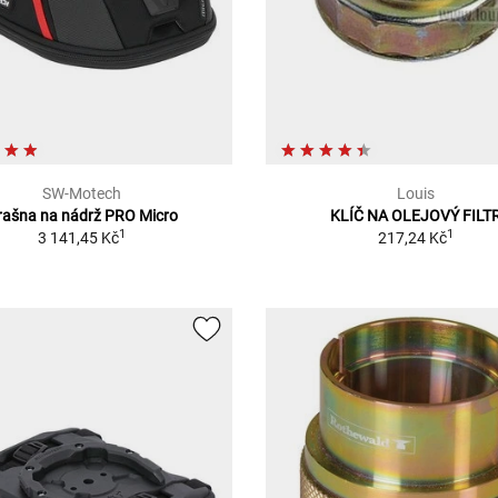
SW-Motech
Louis
rašna na nádrž PRO Micro
KLÍČ NA OLEJOVÝ FILT
1
1
3 141,45 Kč
217,24 Kč