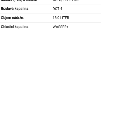
Brzdová kapalina:
DOT 4
Objem nádrže:
18,0 LITER
Chladicí kapalina:
WASSER+