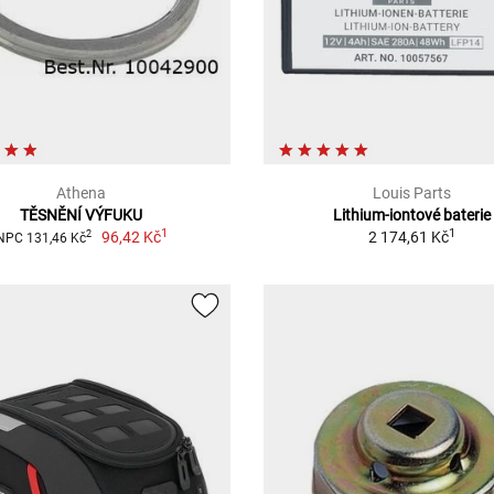
Athena
Louis Parts
TĚSNĚNÍ VÝFUKU
Lithium-iontové baterie
1
1
96,42 Kč
2 174,61 Kč
2
NPC 131,46 Kč