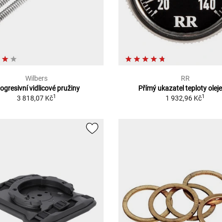
Wilbers
RR
ogresivní vidlicové pružiny
Přímý ukazatel teploty olej
1
1
3 818,07 Kč
1 932,96 Kč