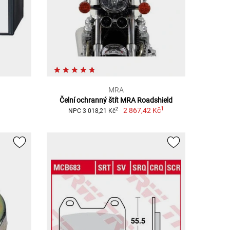
MRA
Čelní ochranný štít MRA Roadshield
1
2 867,42 Kč
2
NPC 3 018,21 Kč