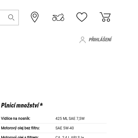
PŘIHLÁŠENÍ
Plnicí množství *
Vidlice na nosník:
425 ML SAE 7,5W
Motorový olej bez filtru:
SAE 5W-40
Motorový olej s filtrem:
CA. 2,4 L API SJ+