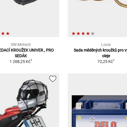
SW-Motech
Louis
EDACÍ KROUŽEK UNIVER., PRO
Sada měděných kroužků pro v
SEDÁK
oleje
1
1
1 208,25 Kč
72,25 Kč