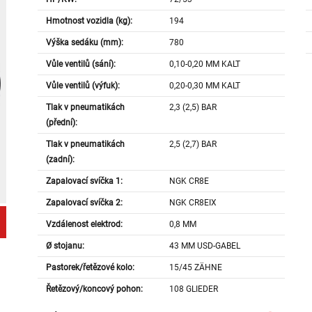
Hmotnost vozidla (kg):
194
Výška sedáku (mm):
780
Vůle ventilů (sání):
0,10-0,20 MM KALT
Vůle ventilů (výfuk):
0,20-0,30 MM KALT
Tlak v pneumatikách
2,3 (2,5) BAR
(přední):
Tlak v pneumatikách
2,5 (2,7) BAR
(zadní):
Zapalovací svíčka 1:
NGK CR8E
Zapalovací svíčka 2:
NGK CR8EIX
Vzdálenost elektrod:
0,8 MM
Ø stojanu:
43 MM USD-GABEL
Pastorek/řetězové kolo:
15/45 ZÄHNE
Řetězový/koncový pohon:
108 GLIEDER