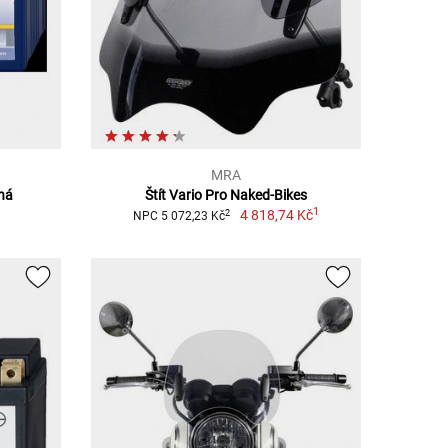
MRA
ěná
Štít Vario Pro Naked-Bikes
1
4 818,74 Kč
2
NPC 5 072,23 Kč