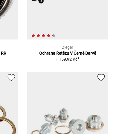
Zieger
e RR
Ochrana Řetězu V Černé Barvě
1
1 159,92 Kč