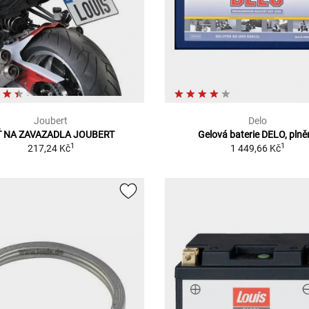
Joubert
Delo
Ť NA ZAVAZADLA JOUBERT
Gelová baterie DELO, pln
1
1
217,24 Kč
1 449,66 Kč