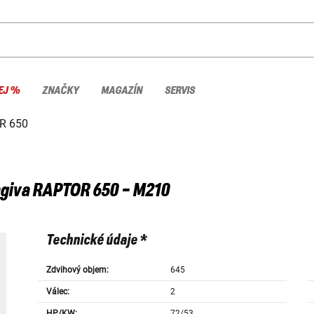
EJ %
ZNAČKY
MAGAZÍN
SERVIS
R 650
giva
RAPTOR 650 - M210
Technické údaje *
Zdvihový objem:
645
Válec:
2
HP/KW:
72/53