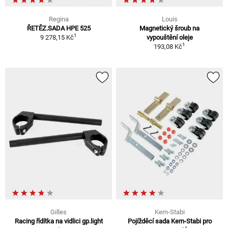
Regina
Louis
ŘETĚZ.SADA HPE 525
Magnetický šroub na
1
9 278,15 Kč
vypouštění oleje
1
193,08 Kč
Gilles
Kern-Stabi
Racing řídítka na vidlici gp.light
Pojížděcí sada Kern-Stabi pro