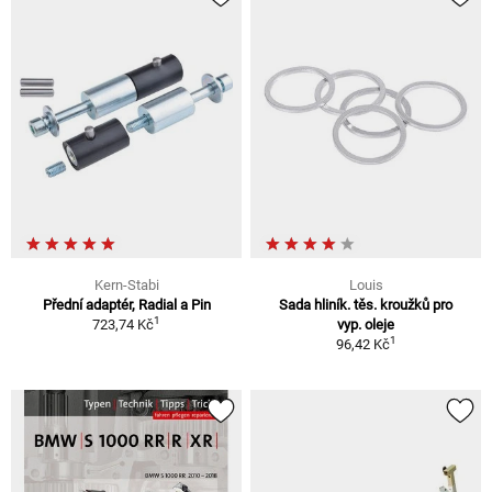
Kern-Stabi
Louis
Přední adaptér, Radial a Pin
Sada hliník. těs. kroužků pro
1
723,74 Kč
vyp. oleje
1
96,42 Kč