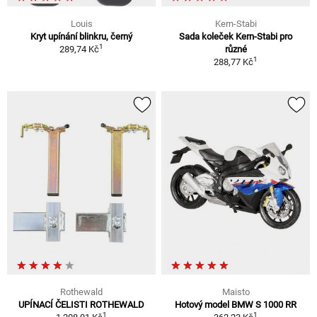
Louis
Kern-Stabi
Kryt upínání blinkru, černý
Sada koleček Kern-Stabi pro
1
289,74 Kč
různé
1
288,77 Kč
Rothewald
Maisto
UPÍNACÍ ČELISTI ROTHEWALD
Hotový model BMW S 1000 RR
1
1