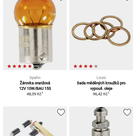
Spahn
Louis
Žárovka oranžová
Sada měděných kroužků pro
12V 10W/BAU 15S
vypouš. oleje
1
1
48,09 Kč
96,42 Kč