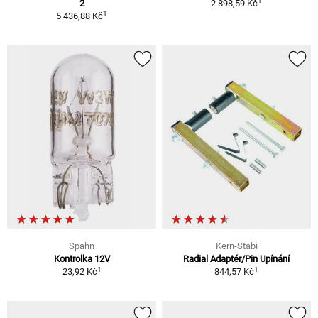
1
2
2 898,59 Kč
1
5 436,88 Kč
Spahn
Kern-Stabi
Kontrolka 12V
Radial Adaptér/Pin Upínání
1
1
23,92 Kč
844,57 Kč