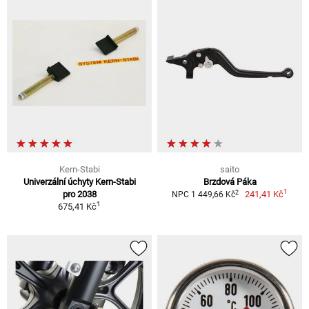
Kern-Stabi
saito
Univerzální úchyty Kern-Stabi
Brzdová Páka
1
2
pro 2038
241,41 Kč
NPC 1 449,66 Kč
1
675,41 Kč