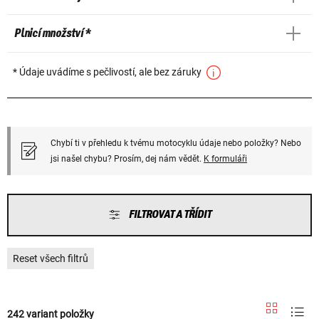
Plnicí množství *
* Údaje uvádíme s pečlivostí, ale bez záruky
Chybí ti v přehledu k tvému motocyklu údaje nebo položky? Nebo
jsi našel chybu? Prosím, dej nám vědět.
K formuláři
FILTROVAT A TŘÍDIT
Reset všech filtrů
242 variant položky