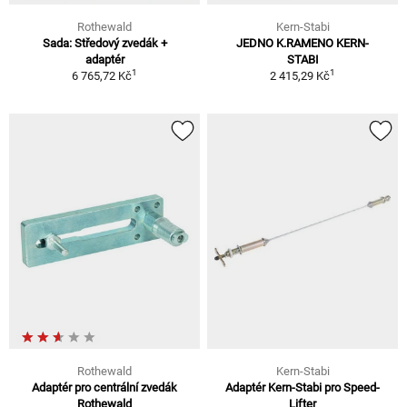
Rothewald
Kern-Stabi
Sada: Středový zvedák +
JEDNO K.RAMENO KERN-
adaptér
STABI
1
1
6 765,72 Kč
2 415,29 Kč
Rothewald
Kern-Stabi
Adaptér pro centrální zvedák
Adaptér Kern-Stabi pro Speed-
Rothewald
Lifter