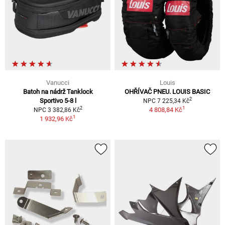
Vanucci
Louis
Batoh na nádrž Tanklock
OHŘÍVAČ PNEU. LOUIS BASIC
2
Sportivo 5-8 l
NPC 7 225,34 Kč
1
2
4 808,84 Kč
NPC 3 382,86 Kč
1
1 932,96 Kč