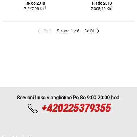
RR do 2018
RR do 2018
1
1
7 247,08 Kč
7 005,43 Kč
Zpět
Strana 1 z 6
Další
Servisní linka v angličtině Po-So 9:00-20:00 hod.
+420225379355