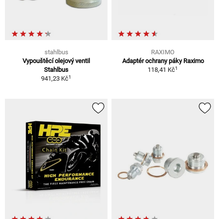
stahlbus
RAXIMO
Vypouštěcí olejový ventil
Adaptér ochrany páky Raximo
1
Stahlbus
118,41 Kč
1
941,23 Kč