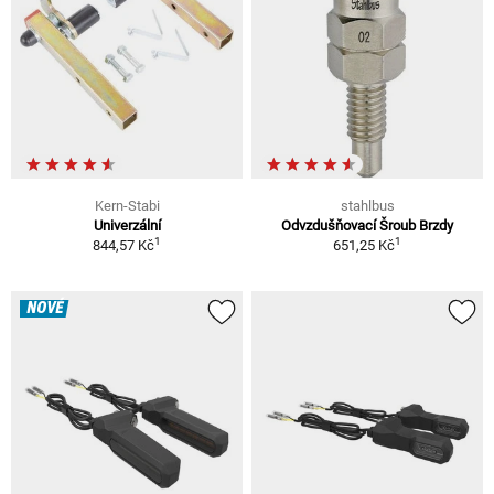
Kern-Stabi
stahlbus
Univerzální
Odvzdušňovací Šroub Brzdy
1
1
844,57 Kč
651,25 Kč
NOVÉ