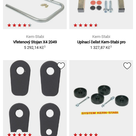
Kern-Stabi
Kern-Stabi
Vřetenový Stojan X4 2049
Upínací čelist Kern-Stabi pro
1
1
5 292,14 Kč
1 327,87 Kč