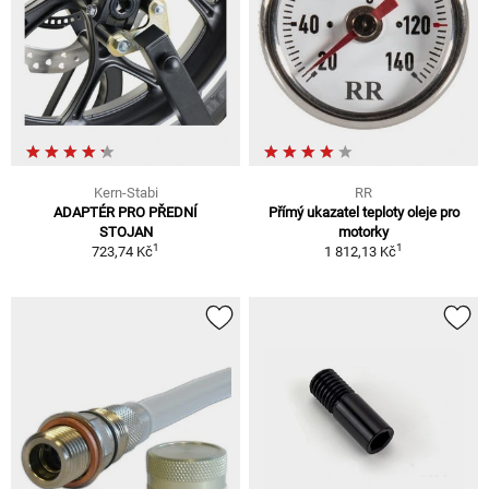
Kern-Stabi
RR
ADAPTÉR PRO PŘEDNÍ
Přímý ukazatel teploty oleje pro
STOJAN
motorky
1
1
723,74 Kč
1 812,13 Kč