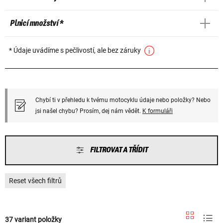
Plnicí množství *
* Údaje uvádíme s pečlivostí, ale bez záruky
Chybí ti v přehledu k tvému motocyklu údaje nebo položky? Nebo
jsi našel chybu? Prosím, dej nám vědět.
K formuláři
FILTROVAT A TŘÍDIT
Reset všech filtrů
37 variant položky