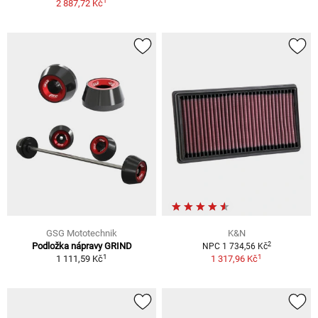
1
2 887,72 Kč
GSG Mototechnik
K&N
2
Podložka nápravy GRIND
NPC 1 734,56 Kč
1
1
1 111,59 Kč
1 317,96 Kč