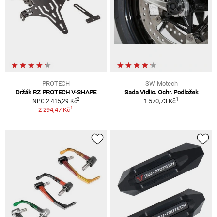
PROTECH
SW-Motech
Držák RZ PROTECH V-SHAPE
Sada Vidlic. Ochr. Podložek
1
2
1 570,73 Kč
NPC 2 415,29 Kč
1
2 294,47 Kč