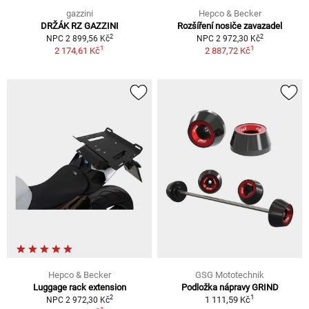
gazzini
Hepco & Becker
DRŽÁK RZ GAZZINI
Rozšíření nosiče zavazadel
2
2
NPC 2 899,56 Kč
NPC 2 972,30 Kč
1
1
2 174,61 Kč
2 887,72 Kč
Hepco & Becker
GSG Mototechnik
Luggage rack extension
Podložka nápravy GRIND
1
2
1 111,59 Kč
NPC 2 972,30 Kč