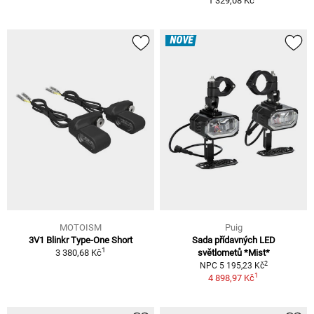
1 329,08 Kč
NOVÉ
MOTOISM
Puig
3V1 Blinkr Type-One Short
Sada přídavných LED
1
3 380,68 Kč
světlometů *Mist*
2
NPC 5 195,23 Kč
1
4 898,97 Kč