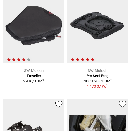
SW-Motech
SW-Motech
Traveller
Pro Seat Ring
1
2
2 416,50 Kč
NPC 1 208,25 Kč
1
1 170,07 Kč