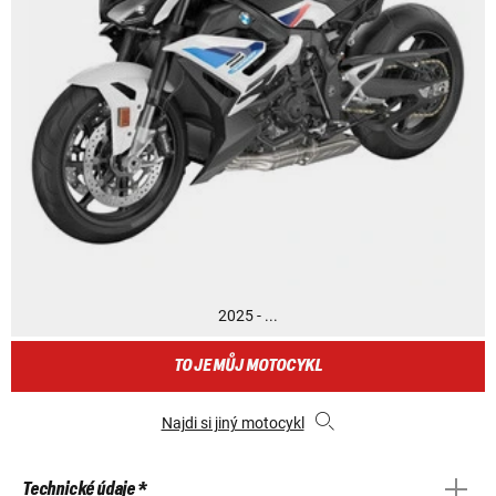
2025 - ...
TO JE MŮJ MOTOCYKL
Najdi si jiný motocykl
Technické údaje *