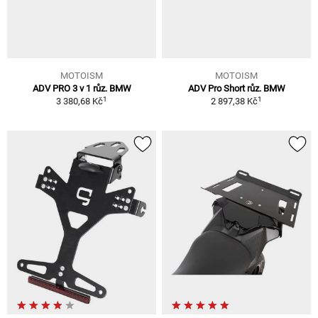
MOTOISM
MOTOISM
ADV PRO 3 v 1 růz. BMW
ADV Pro Short růz. BMW
1
1
3 380,68 Kč
2 897,38 Kč