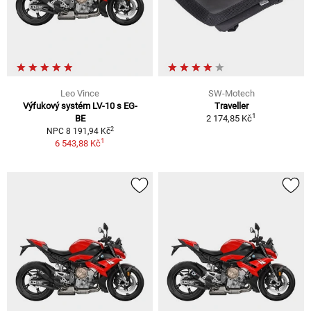
Leo Vince
SW-Motech
Výfukový systém LV-10 s EG-
Traveller
1
BE
2 174,85 Kč
2
NPC 8 191,94 Kč
1
6 543,88 Kč