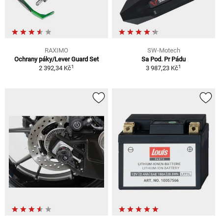
RAXIMO
SW-Motech
Ochrany páky/Lever Guard Set
Sa Pod. Pr Pádu
1
1
2 392,34 Kč
3 987,23 Kč