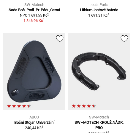
SW-Motech
Louis Parts
Sada Boč. Podl. Pr. Pádu,Černá
Lithium-iontové baterie
1
2
1 691,31 Kč
NPC 1 691,55 Kč
1
1 346,96 Kč
ABUS
SW-Motech
Boční Stojan Univerzální
SW–MOTECH KROUŽ.NÁDR.
1
240,44 Kč
PRO
1