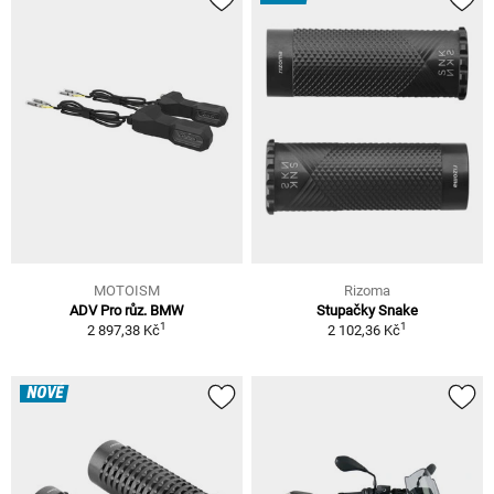
MOTOISM
Rizoma
ADV Pro růz. BMW
Stupačky Snake
1
1
2 897,38 Kč
2 102,36 Kč
NOVÉ