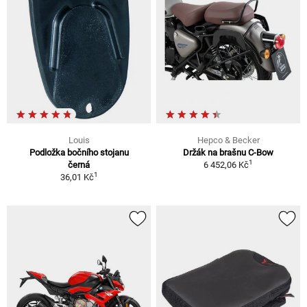
Louis
Hepco & Becker
Podložka bočního stojanu
Držák na brašnu C-Bow
1
černá
6 452,06 Kč
1
36,01 Kč