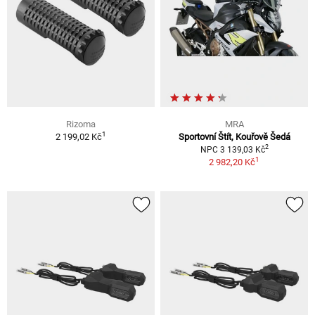
Rizoma
MRA
1
2 199,02 Kč
Sportovní Štít, Kouřově Šedá
2
NPC 3 139,03 Kč
1
2 982,20 Kč