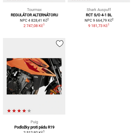
Tourmax
Shark Auspuff
REGULÁTOR ALTERNÁTORU
RCT S/O 4-1 BL
2
2
NPC 4 828,41 Kč
NPC 9 664,79 Kč
1
1
2 747,08 Kč
9 181,73 Kč
Puig
Podložky proti pádu R19
1
2 512,92 Kč