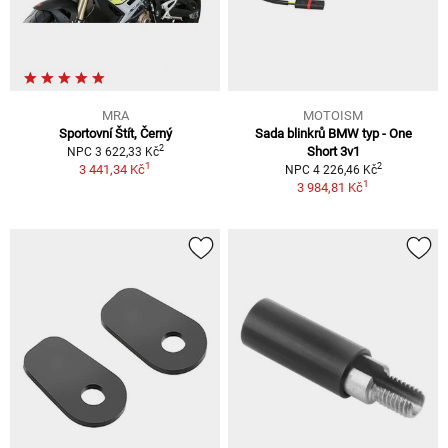
MRA
MOTOISM
Sportovní Štít, Černý
Sada blinkrů BMW typ - One
2
Short 3v1
NPC 3 622,33 Kč
1
2
3 441,34 Kč
NPC 4 226,46 Kč
1
3 984,81 Kč