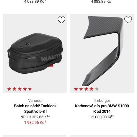
1
1
4 083,89 Kč
4 083,89 Kč
Vanucci
Ilmberger
Batoh na nádrž Tanklock
Karbonové díly pro BMW S1000
Sportivo 5-8 l
R od 2014
1
2
12 080,08 Kč
NPC 3 382,86 Kč
1
1 932,96 Kč