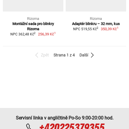
Rizoma
Rizoma
Montážní sada pro blinkry
Adaptér blinkru – 32 mm, kus
1
2
Rizoma
350,39 Kč
NPC 519,55 Kč
1
2
256,39 Kč
NPC 362,48 Kč
Zpět
Strana 1 z 4
Další
Servisní linka v angličtině Po-So 9:00-20:00 hod.
+420225379355