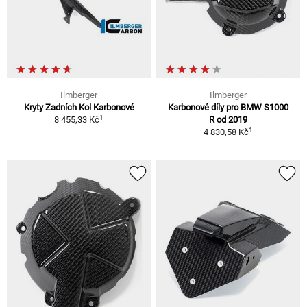
Ilmberger
Ilmberger
Kryty Zadních Kol Karbonové
Karbonové díly pro BMW S1000
1
8 455,33 Kč
R od 2019
1
4 830,58 Kč