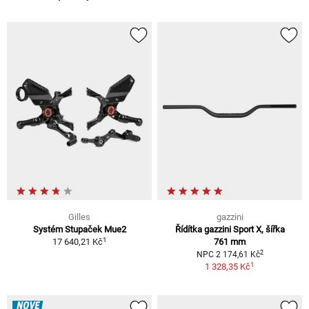
Gilles
gazzini
Systém Stupaček Mue2
Řídítka gazzini Sport X, šířka
1
17 640,21 Kč
761 mm
2
NPC 2 174,61 Kč
1
1 328,35 Kč
NOVÉ