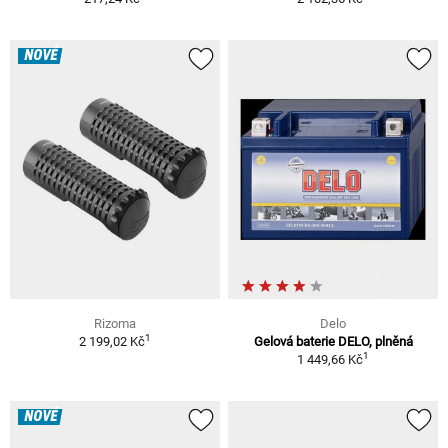
NOVÉ
Rizoma
Delo
1
2 199,02 Kč
Gelová baterie DELO, plněná
1
1 449,66 Kč
NOVÉ