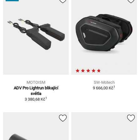
MOTOISM
SW-Motech
1
ADV Pro Lightrun blikající
9 666,00 Kč
světla
1
3 380,68 Kč