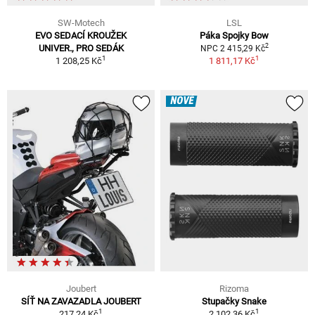
SW-Motech
LSL
EVO SEDACÍ KROUŽEK
Páka Spojky Bow
2
UNIVER., PRO SEDÁK
NPC 2 415,29 Kč
1
1
1 208,25 Kč
1 811,17 Kč
NOVÉ
Joubert
Rizoma
SÍŤ NA ZAVAZADLA JOUBERT
Stupačky Snake
1
1
217,24 Kč
2 102,36 Kč