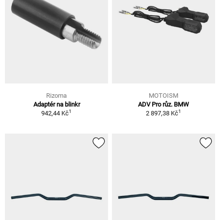
Rizoma
MOTOISM
Adaptér na blinkr
ADV Pro růz. BMW
1
1
942,44 Kč
2 897,38 Kč