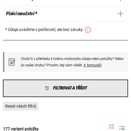
Plnicí množství *
* Údaje uvádíme s pečlivostí, ale bez záruky
Chybí ti v přehledu k tvému motocyklu údaje nebo položky? Nebo
jsi našel chybu? Prosím, dej nám vědět.
K formuláři
FILTROVAT A TŘÍDIT
Reset všech filtrů
177 variant položky