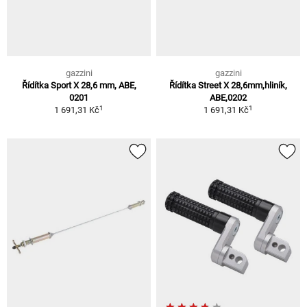
gazzini
gazzini
Řídítka Sport X 28,6 mm, ABE,
Řídítka Street X 28,6mm,hliník,
0201
ABE,0202
1
1
1 691,31 Kč
1 691,31 Kč