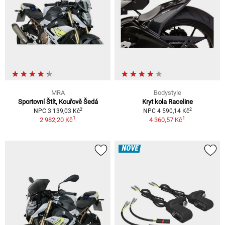
MRA
Bodystyle
Sportovní Štít, Kouřově Šedá
Kryt kola Raceline
2
2
NPC 3 139,03 Kč
NPC 4 590,14 Kč
1
1
2 982,20 Kč
4 360,57 Kč
NOVÉ