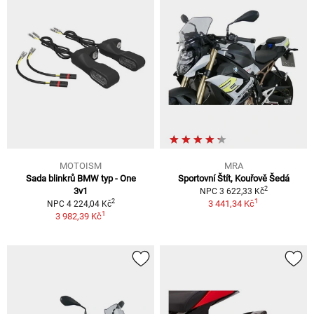
MOTOISM
MRA
Sada blinkrů BMW typ - One
Sportovní Štít, Kouřově Šedá
2
3v1
NPC 3 622,33 Kč
1
2
3 441,34 Kč
NPC 4 224,04 Kč
1
3 982,39 Kč