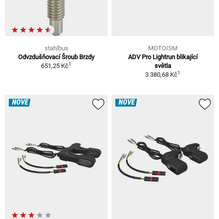
stahlbus
MOTOISM
Odvzdušňovací Šroub Brzdy
ADV Pro Lightrun blikající
1
651,25 Kč
světla
1
3 380,68 Kč
NOVÉ
NOVÉ