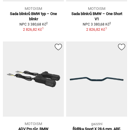
MOTOISM
MOTOISM
Sada blinkrů BMW typ – One
Sada blinkrů BMW – One Short
blinkr
V1
2
2
NPC 3 380,68 Kč
NPC 3 380,68 Kč
1
1
2 826,82 Kč
2 826,82 Kč
MOTOISM
gazzini
ADV Pro růz. BMW
Řídítka Sport X 28,6 mm, ABE,