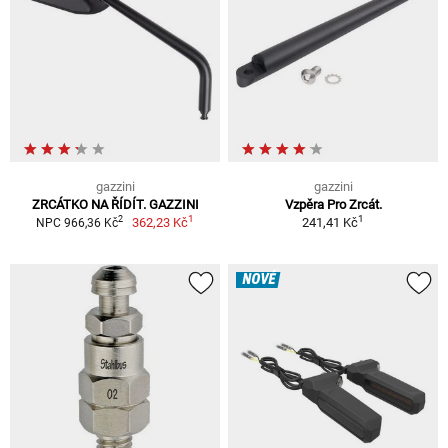
gazzini
gazzini
ZRCÁTKO NA ŘÍDÍT. GAZZINI
Vzpěra Pro Zrcát.
1
1
2
362,23 Kč
241,41 Kč
NPC 966,36 Kč
NOVÉ