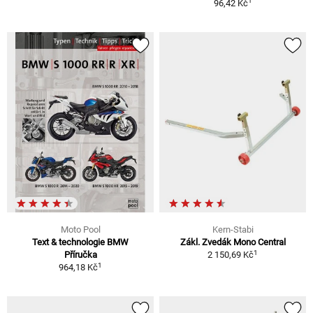
1
96,42 Kč
Moto Pool
Kern-Stabi
Text & technologie BMW
Zákl. Zvedák Mono Central
1
Příručka
2 150,69 Kč
1
964,18 Kč