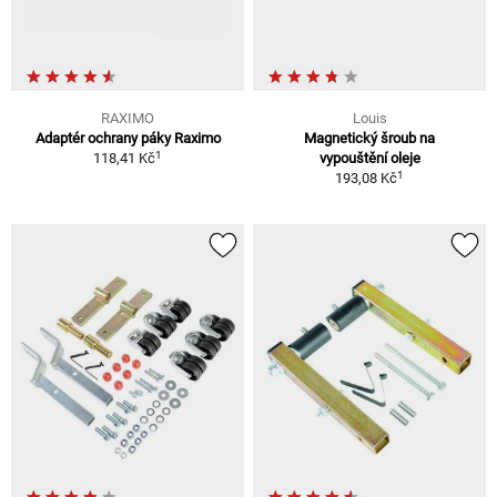
RAXIMO
Louis
Adaptér ochrany páky Raximo
Magnetický šroub na
1
118,41 Kč
vypouštění oleje
1
193,08 Kč