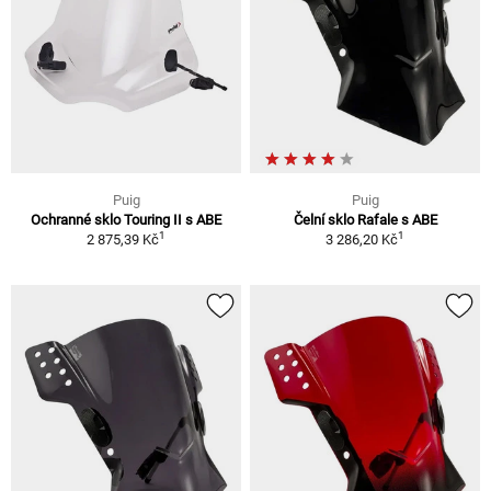
Puig
Puig
Ochranné sklo Touring II s ABE
Čelní sklo Rafale s ABE
1
1
2 875,39 Kč
3 286,20 Kč