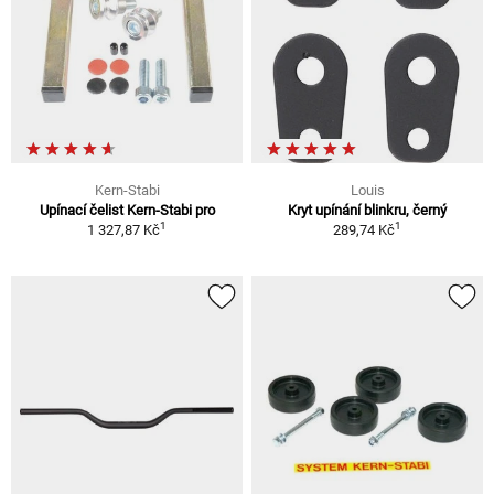
Kern-Stabi
Louis
Upínací čelist Kern-Stabi pro
Kryt upínání blinkru, černý
1
1
1 327,87 Kč
289,74 Kč