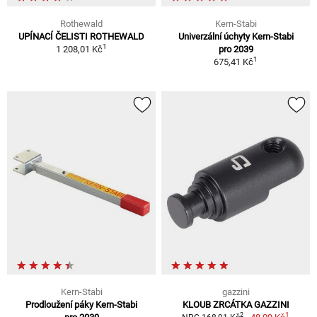
Rothewald
Kern-Stabi
UPÍNACÍ ČELISTI ROTHEWALD
Univerzální úchyty Kern-Stabi
1
1 208,01 Kč
pro 2039
1
675,41 Kč
Kern-Stabi
gazzini
Prodloužení páky Kern-Stabi
KLOUB ZRCÁTKA GAZZINI
1
2