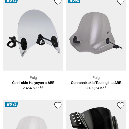
NOVÉ
NOVÉ
Puig
Puig
Čelní sklo Halycyon s ABE
Ochranné sklo Touring II s ABE
1
1
2 464,59 Kč
3 189,54 Kč
NOVÉ