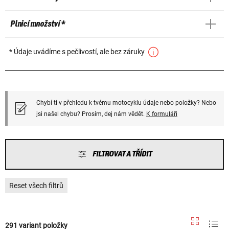
Plnicí množství *
* Údaje uvádíme s pečlivostí, ale bez záruky
Chybí ti v přehledu k tvému motocyklu údaje nebo položky? Nebo
jsi našel chybu? Prosím, dej nám vědět.
K formuláři
FILTROVAT A TŘÍDIT
Reset všech filtrů
291 variant položky