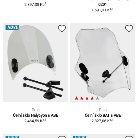
1
2 897,38 Kč
0201
1
1 691,31 Kč
NOVÉ
Puig
Puig
Čelní sklo Halycyon s ABE
Čelní sklo BAT s ABE
1
1
2 464,59 Kč
2 827,06 Kč