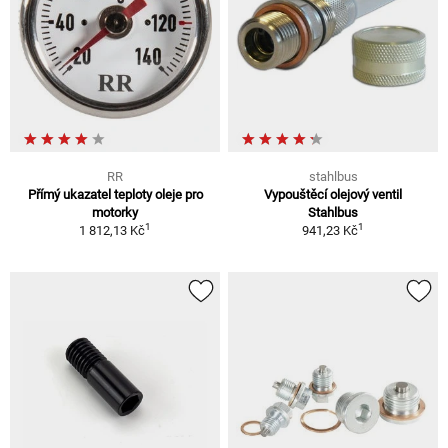
RR
stahlbus
Přímý ukazatel teploty oleje pro
Vypouštěcí olejový ventil
motorky
Stahlbus
1
1
1 812,13 Kč
941,23 Kč