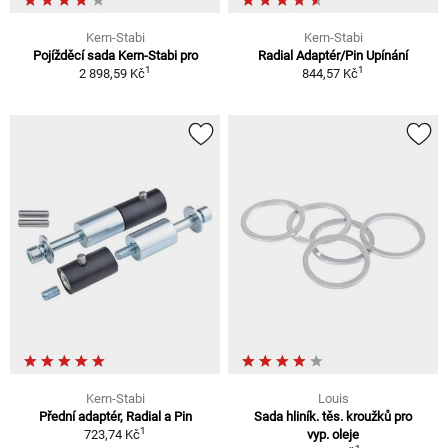
Kern-Stabi
Kern-Stabi
Pojížděcí sada Kern-Stabi pro
Radial Adaptér/Pin Upínání
1
1
2 898,59 Kč
844,57 Kč
Kern-Stabi
Louis
Přední adaptér, Radial a Pin
Sada hliník. těs. kroužků pro
1
723,74 Kč
vyp. oleje