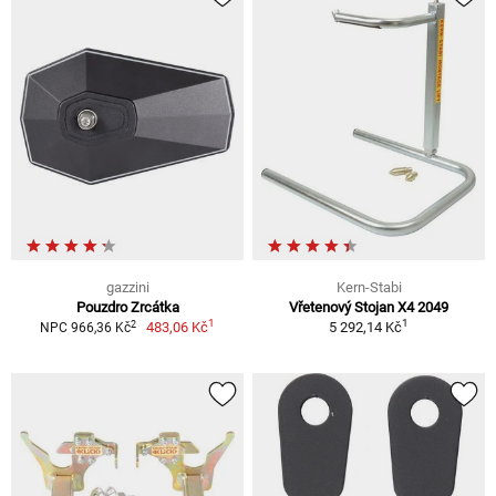
gazzini
Kern-Stabi
Pouzdro Zrcátka
Vřetenový Stojan X4 2049
1
1
2
483,06 Kč
5 292,14 Kč
NPC 966,36 Kč