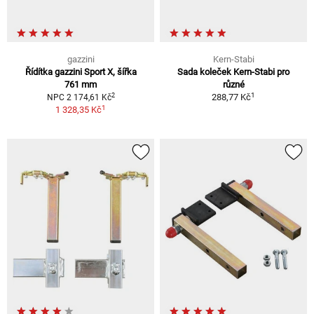
gazzini
Kern-Stabi
Řídítka gazzini Sport X, šířka
Sada koleček Kern-Stabi pro
761 mm
různé
1
2
288,77 Kč
NPC 2 174,61 Kč
1
1 328,35 Kč