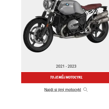
2021 - 2023
TO JE MŮJ MOTOCYKL
Najdi si jiný motocykl