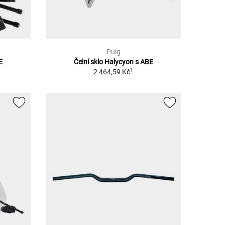
Puig
E
Čelní sklo Halycyon s ABE
1
2 464,59 Kč