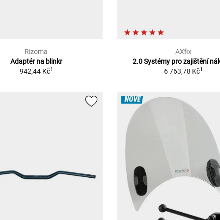
Rizoma
AXfix
Adaptér na blinkr
2.0 Systémy pro zajištění ná
1
1
942,44 Kč
6 763,78 Kč
NOVÉ