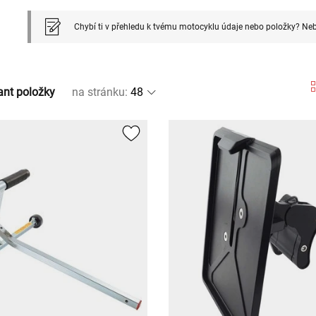
Chybí ti v přehledu k tvému motocyklu údaje nebo položky? Neb
ant položky
na stránku
: