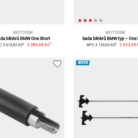
MOTOISM
MOTOISM
da blinkrů BMW One Short
Sada blinkrů BMW typ – One 
1
3 380,68 Kč
2 633,99 
2
2
 3 619,92 Kč
NPC 3 139,03 Kč
NOVÉ