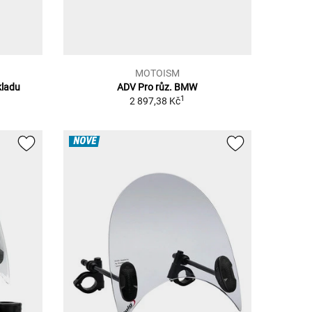
MOTOISM
kladu
ADV Pro růz. BMW
1
2 897,38 Kč
NOVÉ