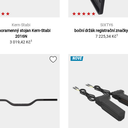
Kern-Stabi
SIXTY6
oramenný stojan Kern-Stabi
boční držák registrační značk
1
2016N
7 225,34 Kč
1
3 019,42 Kč
NOVÉ