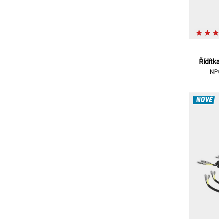
Řídítk
NPC
NOVÉ