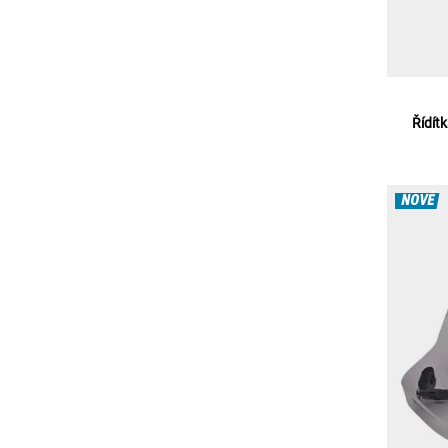
Řídít
NOVÉ