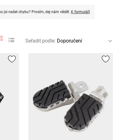
o jsi našel chybu? Prosím, dej nám vědět.
K formuláři
Seřadit podle
: