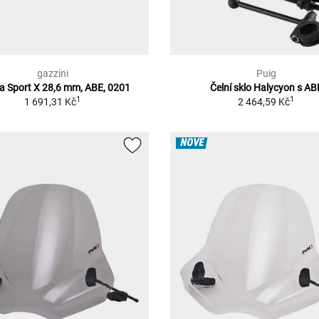
gazzini
Puig
ka Sport X 28,6 mm, ABE, 0201
Čelní sklo Halycyon s AB
1
1
1 691,31 Kč
2 464,59 Kč
NOVÉ