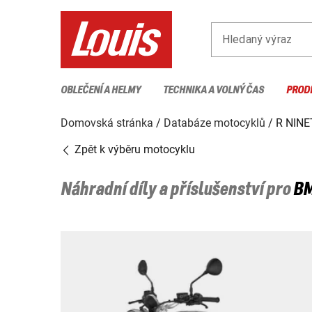
Hledaný výraz
OBLEČENÍ A HELMY
TECHNIKA A VOLNÝ ČAS
PROD
Domovská stránka
Databáze motocyklů
R NINE
Zpět k výběru motocyklu
Náhradní díly a příslušenství pro
B