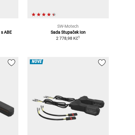
SW-Motech
y s ABE
Sada Stupaček Ion
1
2 778,98 Kč
NOVÉ