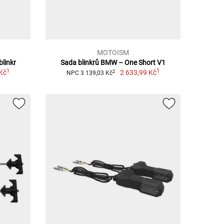
MOTOISM
blinkr
Sada blinkrů BMW – One Short V1
1
1
Kč
2 633,99 Kč
2
NPC 3 139,03 Kč