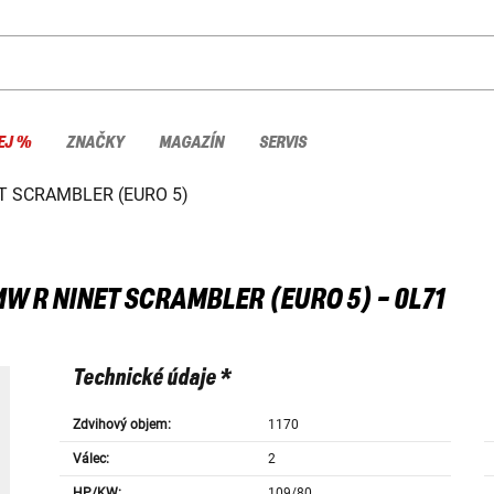
EJ %
ZNAČKY
MAGAZÍN
SERVIS
T SCRAMBLER (EURO 5)
MW
R NINET SCRAMBLER (EURO 5) - 0L71
Technické údaje *
Zdvihový objem:
1170
Válec:
2
HP/KW:
109/80