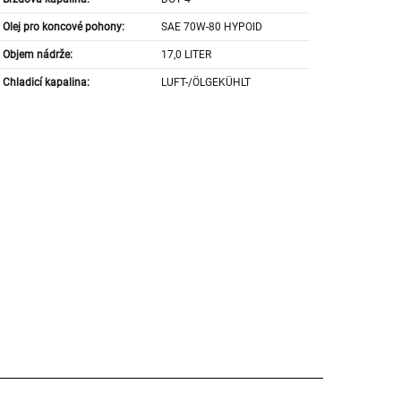
Olej pro koncové pohony:
SAE 70W-80 HYPOID
Objem nádrže:
17,0 LITER
Chladicí kapalina:
LUFT-/ÖLGEKÜHLT