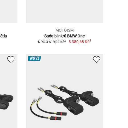
MOTOISM
větla
Sada blinkrů BMW One
1
3 380,68 Kč
2
NPC 3 619,92 Kč
NOVÉ