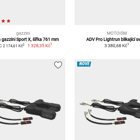
gazzini
MOTOISM
a gazzini Sport X, šířka 761 mm
ADV Pro Lightrun blikající s
1
1
1 328,35 Kč
3 380,68 Kč
2
 2 174,61 Kč
NOVÉ