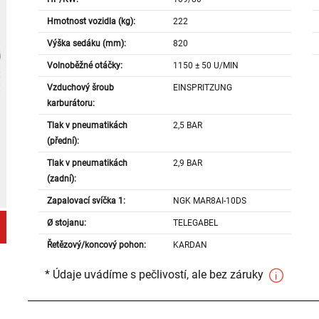
Hmotnost vozidla (kg):
222
Výška sedáku (mm):
820
Volnoběžné otáčky:
1150 ± 50 U/MIN
Vzduchový šroub
EINSPRITZUNG
karburátoru:
Tlak v pneumatikách
2,5 BAR
(přední):
Tlak v pneumatikách
2,9 BAR
(zadní):
Zapalovací svíčka 1:
NGK MAR8AI-10DS
Ø stojanu:
TELEGABEL
Řetězový/koncový pohon:
KARDAN
* Údaje uvádíme s pečlivostí, ale bez záruky