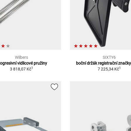
Wilbers
SIXTY6
ogresivní vidlicové pružiny
boční držák registrační značk
1
1
3 818,07 Kč
7 225,34 Kč