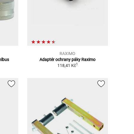
RAXIMO
hlbus
Adaptér ochrany páky Raximo
1
118,41 Kč