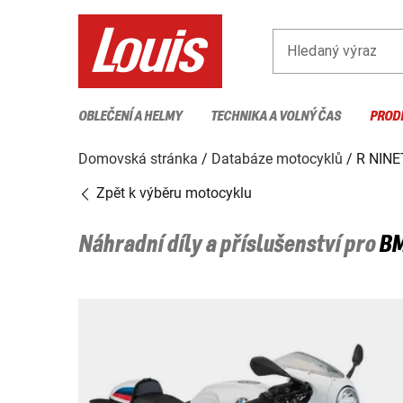
Hledaný výraz
OBLEČENÍ A HELMY
TECHNIKA A VOLNÝ ČAS
PROD
Domovská stránka
Databáze motocyklů
R NINE
Zpět k výběru motocyklu
Náhradní díly a příslušenství pro
B