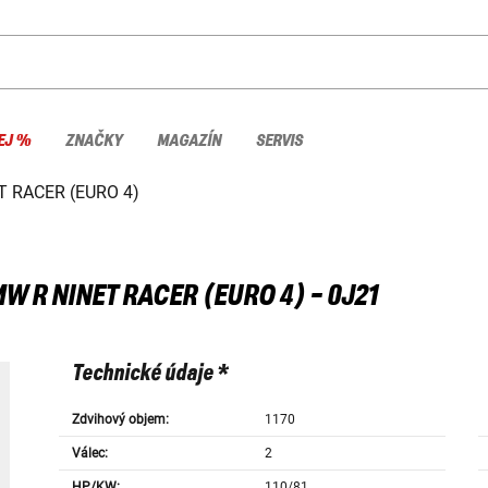
EJ %
ZNAČKY
MAGAZÍN
SERVIS
T RACER (EURO 4)
MW
R NINET RACER (EURO 4) - 0J21
Technické údaje *
Zdvihový objem:
1170
Válec:
2
HP/KW:
110/81