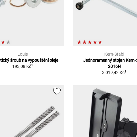
Louis
Kern-Stabi
ický šroub na vypouštění oleje
Jednoramenný stojan Kern-
1
193,08 Kč
2016N
1
3 019,42 Kč