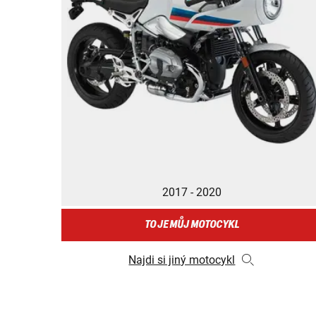
2017 - 2020
TO JE MŮJ MOTOCYKL
Najdi si jiný motocykl