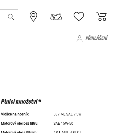
PŘIHLÁŠENÍ
Plnicí množství *
Vidlice na nosník:
537 ML SAE 7,5W
Motorový olej bez filtru:
SAE 15W-50
Motorový olej s filtrem:
4,0 L MIN. API SJ