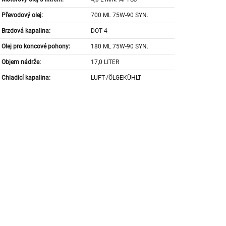
Převodový olej:
700 ML 75W-90 SYN.
Brzdová kapalina:
DOT 4
Olej pro koncové pohony:
180 ML 75W-90 SYN.
Objem nádrže:
17,0 LITER
Chladicí kapalina:
LUFT-/ÖLGEKÜHLT