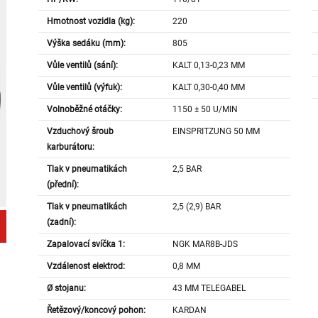
Hmotnost vozidla (kg):
220
Výška sedáku (mm):
805
Vůle ventilů (sání):
KALT 0,13-0,23 MM
Vůle ventilů (výfuk):
KALT 0,30-0,40 MM
Volnoběžné otáčky:
1150 ± 50 U/MIN
Vzduchový šroub
EINSPRITZUNG 50 MM
karburátoru:
Tlak v pneumatikách
2,5 BAR
(přední):
Tlak v pneumatikách
2,5 (2,9) BAR
(zadní):
Zapalovací svíčka 1:
NGK MAR8B-JDS
Vzdálenost elektrod:
0,8 MM
Ø stojanu:
43 MM TELEGABEL
Řetězový/koncový pohon:
KARDAN