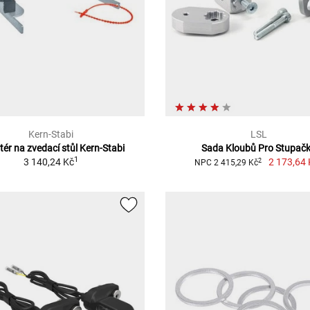
Kern-Stabi
LSL
ér na zvedací stůl Kern-Stabi
Sada Kloubů Pro Stupač
1
3 140,24 Kč
2 173,64 
2
NPC 2 415,29 Kč