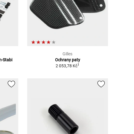
Gilles
n-Stabi
Ochrany paty
1
2 053,78 Kč