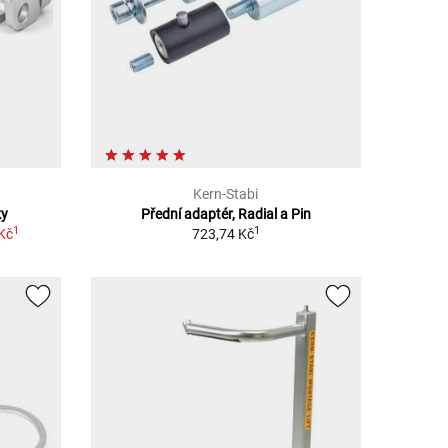
Kern-Stabi
ky
Přední adaptér, Radial a Pin
1
1
Kč
723,74 Kč