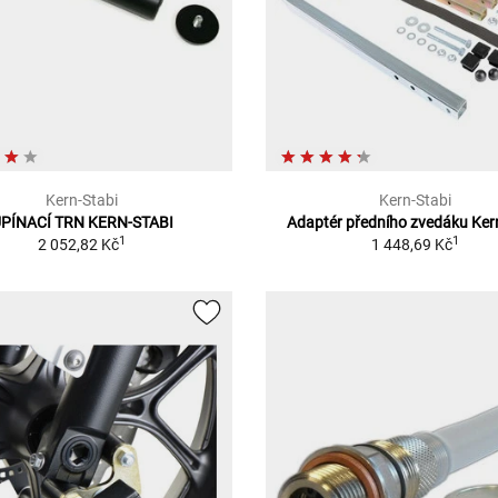
Kern-Stabi
Kern-Stabi
PÍNACÍ TRN KERN-STABI
Adaptér předního zvedáku Ker
1
1
2 052,82 Kč
1 448,69 Kč