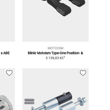
MOTOISM
y s ABE
Blinkr Motoism Type-One Position- &
1
3 139,03 Kč