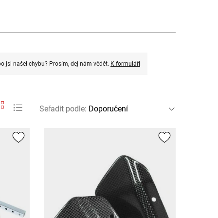
o jsi našel chybu? Prosím, dej nám vědět.
K formuláři
Seřadit podle
: