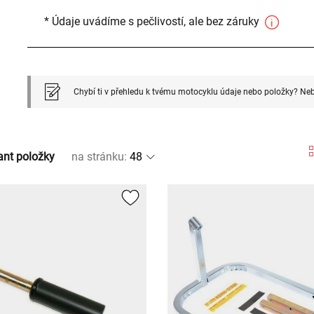
* Údaje uvádíme s pečlivostí, ale bez záruky
Chybí ti v přehledu k tvému motocyklu údaje nebo položky? Neb
ant položky
na stránku
: