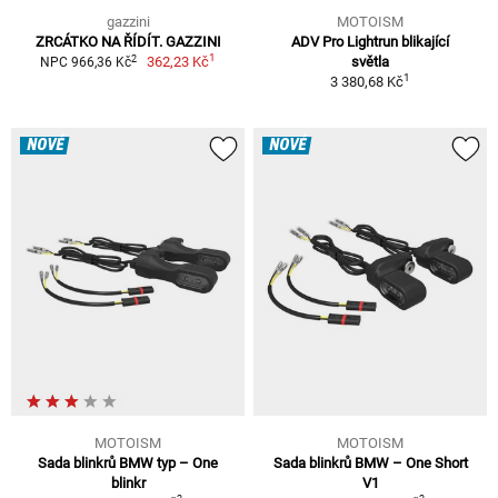
gazzini
MOTOISM
ZRCÁTKO NA ŘÍDÍT. GAZZINI
ADV Pro Lightrun blikající
1
2
362,23 Kč
světla
NPC 966,36 Kč
1
3 380,68 Kč
NOVÉ
NOVÉ
MOTOISM
MOTOISM
Sada blinkrů BMW typ – One
Sada blinkrů BMW – One Short
blinkr
V1