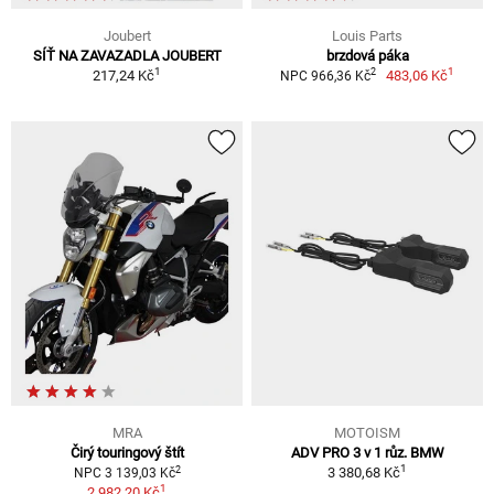
Joubert
Louis Parts
SÍŤ NA ZAVAZADLA JOUBERT
brzdová páka
1
1
2
217,24 Kč
483,06 Kč
NPC 966,36 Kč
MRA
MOTOISM
Čirý touringový štít
ADV PRO 3 v 1 růz. BMW
1
2
3 380,68 Kč
NPC 3 139,03 Kč
1
2 982,20 Kč