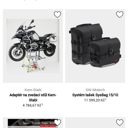
Kern-Stabi
SW-Motech
Adaptér na zvedací stůl Kern-
Systém tašek SysBag 15/10
1
Stabi
11 599,20 Kč
1
4 784,67 Kč