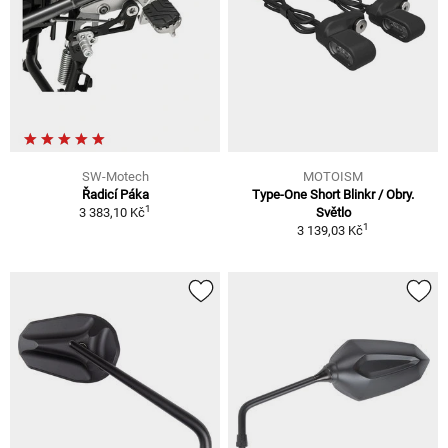
SW-Motech
MOTOISM
Řadicí Páka
Type-One Short Blinkr / Obry.
1
3 383,10 Kč
Světlo
1
3 139,03 Kč