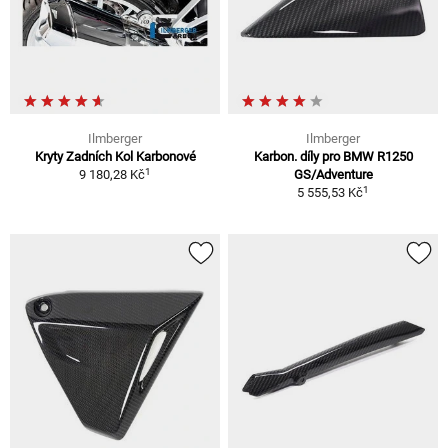
Ilmberger
Ilmberger
Kryty Zadních Kol Karbonové
Karbon. díly pro BMW R1250
1
9 180,28 Kč
GS/Adventure
1
5 555,53 Kč