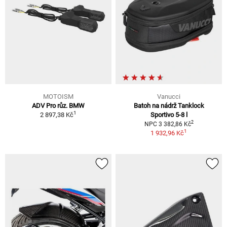
MOTOISM
Vanucci
ADV Pro růz. BMW
Batoh na nádrž Tanklock
1
2 897,38 Kč
Sportivo 5-8 l
2
NPC 3 382,86 Kč
1
1 932,96 Kč