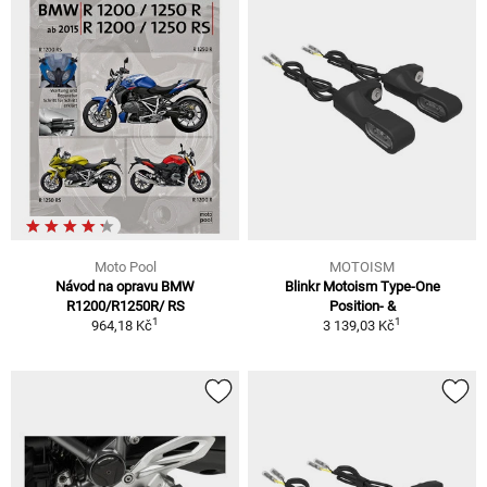
Moto Pool
MOTOISM
Návod na opravu BMW
Blinkr Motoism Type-One
R1200/R1250R/ RS
Position- &
1
1
964,18 Kč
3 139,03 Kč