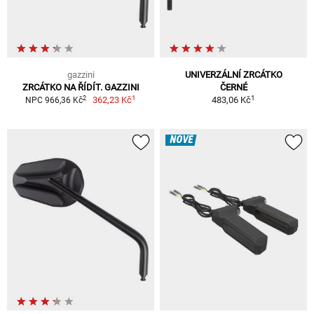
gazzini
UNIVERZÁLNÍ ZRCÁTKO
ZRCÁTKO NA ŘÍDÍT. GAZZINI
ČERNÉ
1
1
2
362,23 Kč
483,06 Kč
NPC 966,36 Kč
NOVÉ