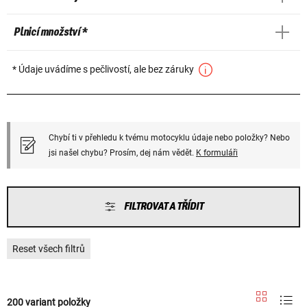
Plnicí množství *
* Údaje uvádíme s pečlivostí, ale bez záruky
Chybí ti v přehledu k tvému motocyklu údaje nebo položky? Nebo
jsi našel chybu? Prosím, dej nám vědět.
K formuláři
FILTROVAT A TŘÍDIT
Reset všech filtrů
200 variant položky