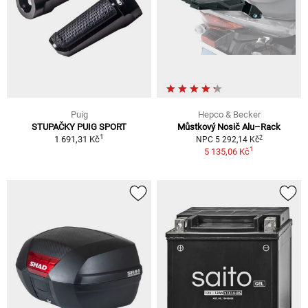
Puig
Hepco & Becker
STUPAČKY PUIG SPORT
Můstkový Nosič Alu–Rack
1
2
1 691,31 Kč
NPC 5 292,14 Kč
1
5 135,06 Kč