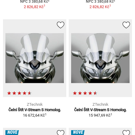
2
2
NPC 3 380,68 Kč
NPC 3 380,68 Kč
1
1
2 826,82 Kč
2 826,82 Kč
ZTechnik
ZTechnik
Čelní Štít V-Stream S Homolog.
Čelní Štít V-Stream S Homolog.
1
1
16 672,64 Kč
15 947,69 Kč
NOVÉ
NOVÉ