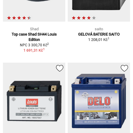
Shad
saito
Top case Shad SH44 Louis
GELOVÁ BATERIE SAITO
1
Edition
1 208,01 Kč
2
NPC 3 300,70 Kč
1
1 691,31 Kč