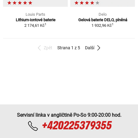
Louis Parts
Delo
Lithium-iontové baterie
Gelová baterie DELO, plněná
1
1
2 174,61 Kč
1 932,96 Kč
Zpět
Strana 1 z 5
Další
Servisní linka v angličtině Po-So 9:00-20:00 hod.
+420225379355