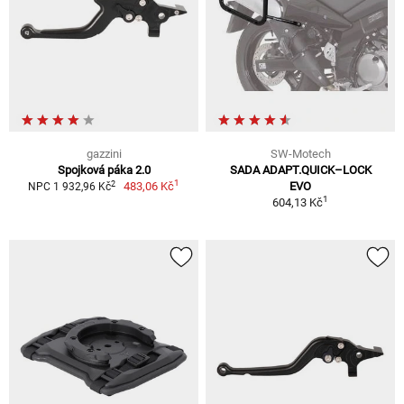
gazzini
SW-Motech
Spojková páka 2.0
SADA ADAPT.QUICK–LOCK
1
2
483,06 Kč
EVO
NPC 1 932,96 Kč
1
604,13 Kč