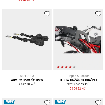
MOTOISM
Hepco & Becker
ADV Pro Short růz. BMW
C-BOW DRŽÁK NA BRAŠNU
1
2
2 897,38 Kč
NPC 5 461,29 Kč
1
5 304,22 Kč
NOVÉ
NOVÉ