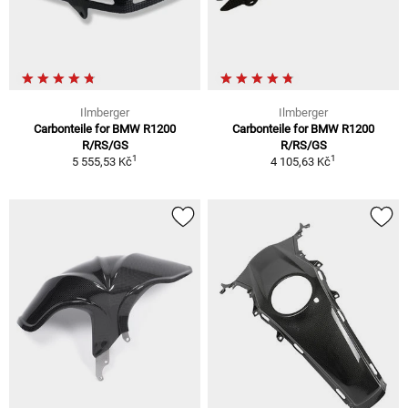
Ilmberger
Ilmberger
Carbonteile for BMW R1200
Carbonteile for BMW R1200
R/RS/GS
R/RS/GS
1
1
5 555,53 Kč
4 105,63 Kč