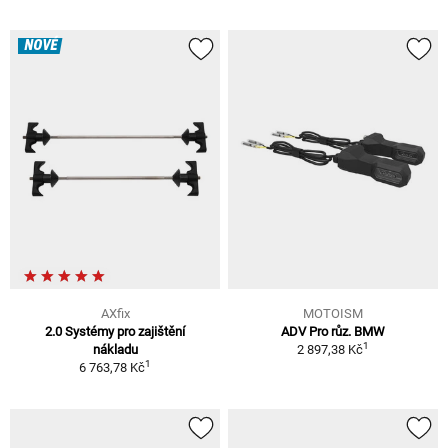
NOVÉ
AXfix
MOTOISM
2.0 Systémy pro zajištění
ADV Pro růz. BMW
1
nákladu
2 897,38 Kč
1
6 763,78 Kč