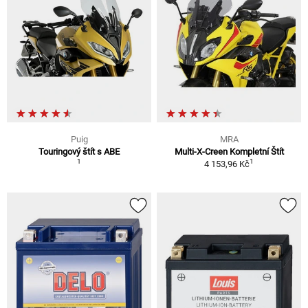
Puig
MRA
Touringový štít s ABE
Multi-X-Creen Kompletní Štít
1
1
4 153,96 Kč