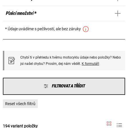
Plnicí množství *
* Údaje uvádíme s pečlivostí, ale bez záruky
Chybí ti v přehledu k tvému motocyklu údaje nebo položky? Nebo
jsi našel chybu? Prosím, dej nám vědět.
K formuláři
FILTROVAT A TŘÍDIT
Reset všech filtrů
194 variant položky