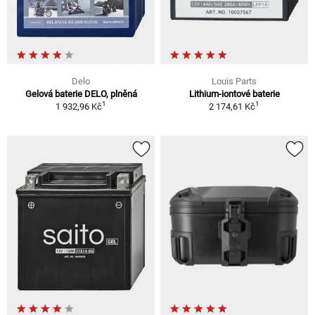
Delo
Louis Parts
Gelová baterie DELO, plněná
Lithium-iontové baterie
1
1
1 932,96 Kč
2 174,61 Kč