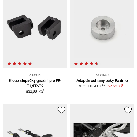
gazzini
RAXIMO
Kloub stupačky gazzini pro FR-
Adaptér ochrany páky Raximo
1
2
T1/FR-T2
94,24 Kč
NPC 118,41 Kč
1
603,88 Kč