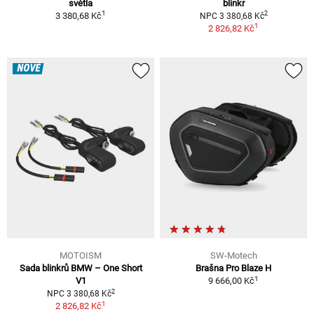
světla
blinkr
1
2
3 380,68 Kč
NPC 3 380,68 Kč
1
2 826,82 Kč
NOVÉ
MOTOISM
SW-Motech
Sada blinkrů BMW – One Short
Brašna Pro Blaze H
1
V1
9 666,00 Kč
2
NPC 3 380,68 Kč
1
2 826,82 Kč