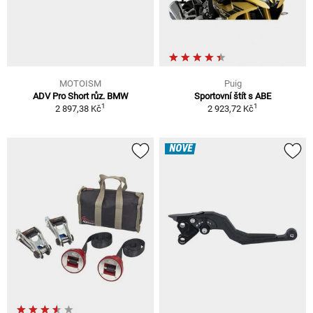
MOTOISM
Puig
ADV Pro Short růz. BMW
Sportovní štít s ABE
1
1
2 897,38 Kč
2 923,72 Kč
NOVÉ