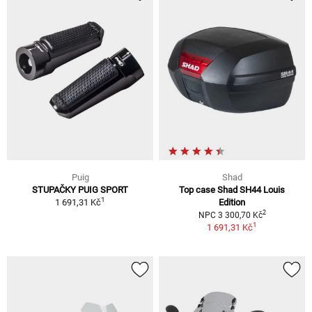
Puig
Shad
STUPAČKY PUIG SPORT
Top case Shad SH44 Louis
1
1 691,31 Kč
Edition
2
NPC 3 300,70 Kč
1
1 691,31 Kč