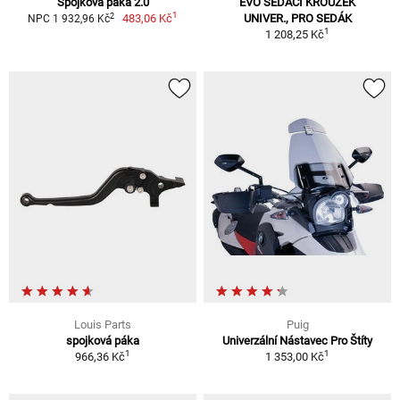
Spojková páka 2.0
EVO SEDACÍ KROUŽEK
1
2
483,06 Kč
UNIVER., PRO SEDÁK
NPC 1 932,96 Kč
1
1 208,25 Kč
Louis Parts
Puig
spojková páka
Univerzální Nástavec Pro Štíty
1
1
966,36 Kč
1 353,00 Kč