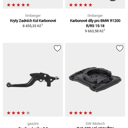
Ilmberger
Ilmberger
Kryty Zadních Kol Karbonové
Karbonové díly pro BMW R1200
1
8 455,33 Kč
R/RS 15-18
1
9 663,58 Kč
gazzini
SW-Motech