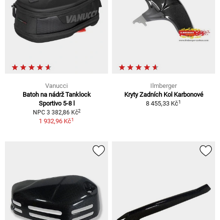
Vanucci
Ilmberger
Batoh na nádrž Tanklock
Kryty Zadních Kol Karbonové
1
Sportivo 5-8 l
8 455,33 Kč
2
NPC 3 382,86 Kč
1
1 932,96 Kč