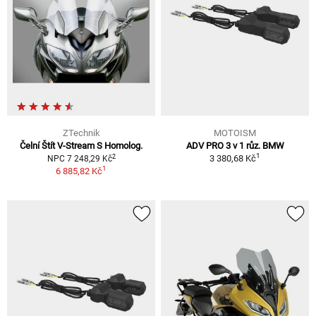
ZTechnik
MOTOISM
Čelní Štít V-Stream S Homolog.
ADV PRO 3 v 1 růz. BMW
1
2
3 380,68 Kč
NPC 7 248,29 Kč
1
6 885,82 Kč