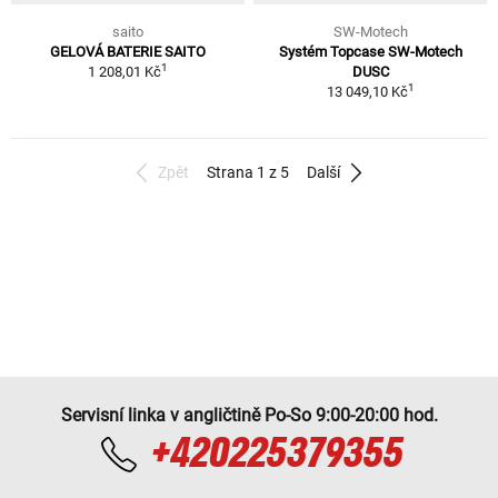
saito
SW-Motech
GELOVÁ BATERIE SAITO
Systém Topcase SW-Motech
1
1 208,01 Kč
DUSC
1
13 049,10 Kč
Zpět
Strana 1 z 5
Další
Servisní linka v angličtině Po-So 9:00-20:00 hod.
+420225379355