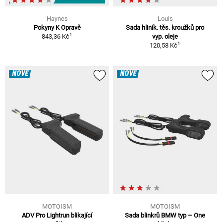
Haynes
Louis
Pokyny K Opravě
Sada hliník. těs. kroužků pro
1
843,36 Kč
vyp. oleje
1
120,58 Kč
NOVÉ
NOVÉ
MOTOISM
MOTOISM
ADV Pro Lightrun blikající
Sada blinkrů BMW typ – One