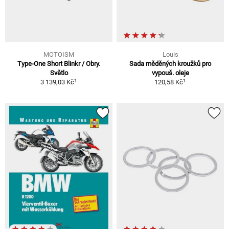
MOTOISM
Louis
Type-One Short Blinkr / Obry.
Sada měděných kroužků pro
Světlo
vypouš. oleje
1
1
3 139,03 Kč
120,58 Kč