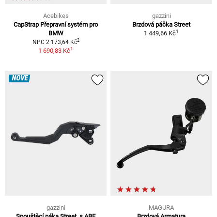
Acebikes
gazzini
CapStrap Přepravní systém pro
Brzdová páčka Street
1
BMW
1 449,66 Kč
2
NPC 2 173,64 Kč
1
1 690,83 Kč
NOVÉ
gazzini
MAGURA
Spouštěcí páka Street, s ABE
Brzdová Armatura