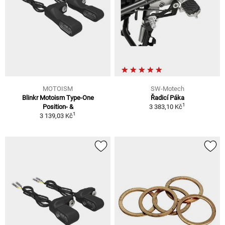
MOTOISM
SW-Motech
Blinkr Motoism Type-One
Řadicí Páka
1
Position- &
3 383,10 Kč
1
3 139,03 Kč