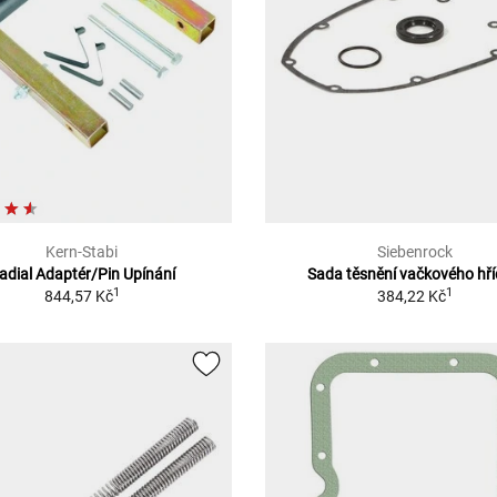
Kern-Stabi
Siebenrock
adial Adaptér/Pin Upínání
Sada těsnění vačkového hří
1
1
844,57 Kč
384,22 Kč