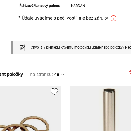
Řetězový/koncový pohon:
KARDAN
* Údaje uvádíme s pečlivostí, ale bez záruky
Chybí ti v přehledu k tvému motocyklu údaje nebo položky? Neb
ant položky
na stránku
: