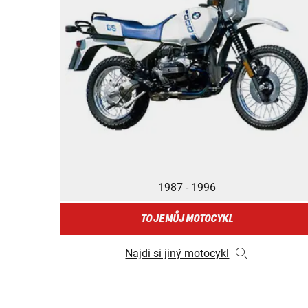
1987 - 1996
TO JE MŮJ MOTOCYKL
Najdi si jiný motocykl