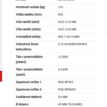
Hmotnost vozidla (kg):
210
Výška sedáku (mm):
850
Vůle ventilů (sání):
KALT 0,10 MM
Vůle ventilů (výfuk):
KALT 0,20 MM
Volnoběžné otáčky:
800-1100 U/MIN
Vzduchový šroub
0,75 AUSDREHUNGEN
karburátoru:
Tlak v pneumatikách
2,2 BAR
(přední):
Tlak v pneumatikách
2,4 BAR
(zadní):
Zapalovací svíčka 1:
NGK BP6ES
Zapalovací svíčka 2:
NGK BPR6EIX
Vzdálenost elektrod:
0,6 MM
Ø stojanu:
40 MM TELEGABEL