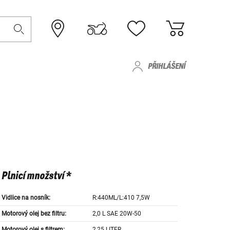
PŘIHLÁŠENÍ
Plnicí množství *
Vidlice na nosník:
R:440ML/L:410 7,5W
Motorový olej bez filtru:
2,0 L SAE 20W-50
Motorový olej s filtrem:
2,25 LITER