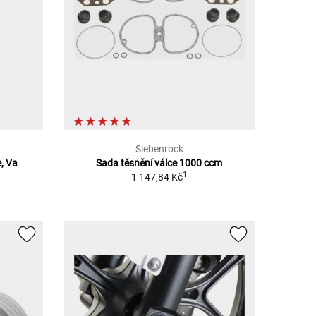
Siebenrock
, Va
Sada těsnění válce 1000 ccm
1
1 147,84 Kč