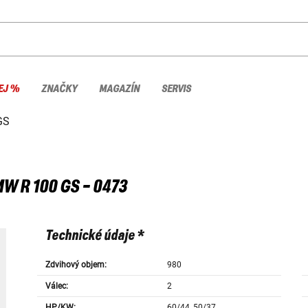
EJ %
ZNAČKY
MAGAZÍN
SERVIS
GS
MW
R 100 GS - 0473
Technické údaje *
Zdvihový objem:
980
Válec:
2
HP/KW:
60/44, 50/37