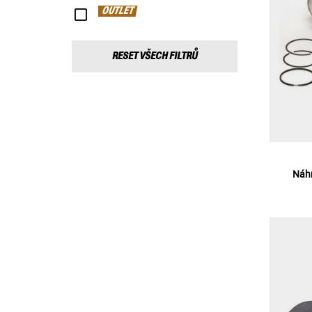
OUTLET
RESET VŠECH FILTRŮ
Náhr