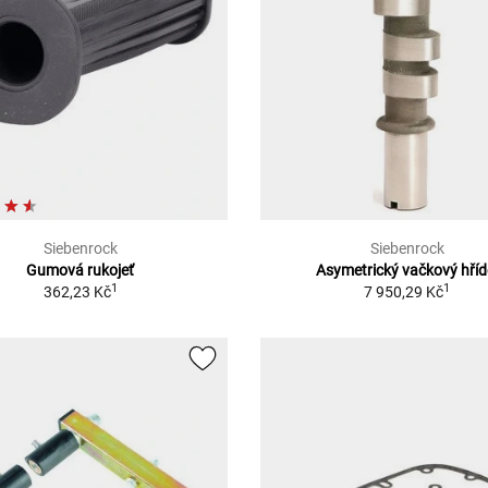
Siebenrock
Siebenrock
Gumová rukojeť
Asymetrický vačkový hříd
1
1
362,23 Kč
7 950,29 Kč