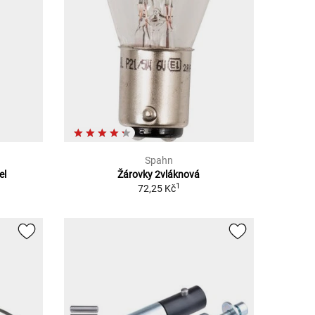
Spahn
el
Žárovky 2vláknová
1
72,25 Kč