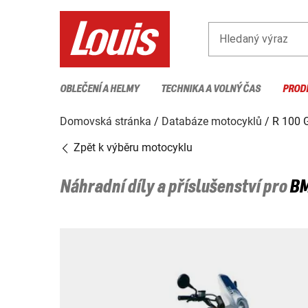
Hledaný výraz
OBLEČENÍ A HELMY
TECHNIKA A VOLNÝ ČAS
PROD
Domovská stránka
Databáze motocyklů
R 100 
Zpět k výběru motocyklu
Náhradní díly a příslušenství pro
B