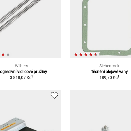
Wilbers
Siebenrock
ogresivní vidlicové pružiny
Těsnění olejové vany
1
1
3 818,07 Kč
189,70 Kč