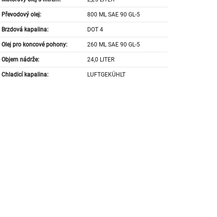
Převodový olej:
800 ML SAE 90 GL-5
Brzdová kapalina:
DOT 4
Olej pro koncové pohony:
260 ML SAE 90 GL-5
Objem nádrže:
24,0 LITER
Chladicí kapalina:
LUFTGEKÜHLT