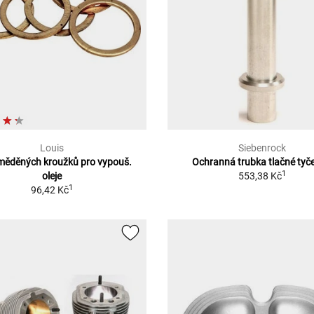
Louis
Siebenrock
měděných kroužků pro vypouš.
Ochranná trubka tlačné tyče
1
oleje
553,38 Kč
1
96,42 Kč