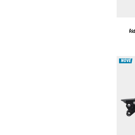
Říd
NOVÉ