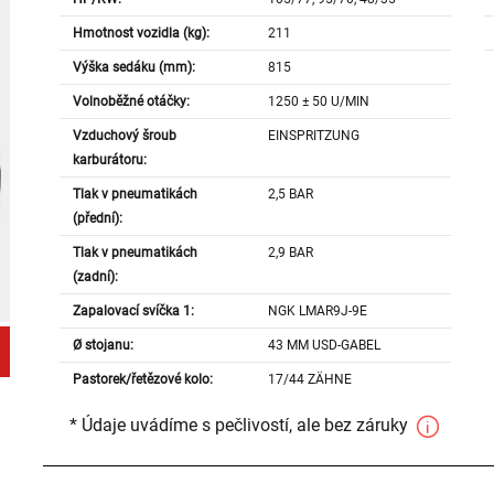
Hmotnost vozidla (kg):
211
Výška sedáku (mm):
815
Volnoběžné otáčky:
1250 ± 50 U/MIN
Vzduchový šroub
EINSPRITZUNG
karburátoru:
Tlak v pneumatikách
2,5 BAR
(přední):
Tlak v pneumatikách
2,9 BAR
(zadní):
Zapalovací svíčka 1:
NGK LMAR9J-9E
Ø stojanu:
43 MM USD-GABEL
Pastorek/řetězové kolo:
17/44 ZÄHNE
* Údaje uvádíme s pečlivostí, ale bez záruky