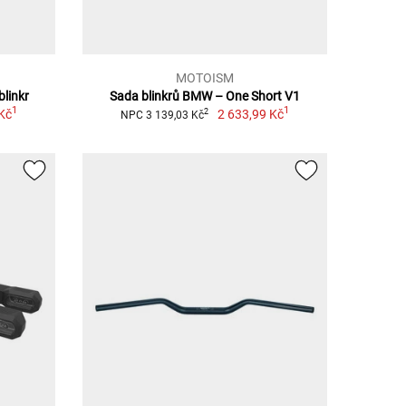
MOTOISM
blinkr
Sada blinkrů BMW – One Short V1
1
1
Kč
2 633,99 Kč
2
NPC 3 139,03 Kč