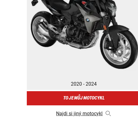
2020 - 2024
TO JE MŮJ MOTOCYKL
Najdi si jiný motocykl