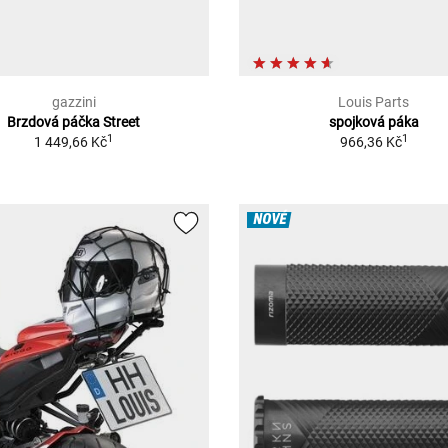
gazzini
Louis Parts
Brzdová páčka Street
spojková páka
1
1
1 449,66 Kč
966,36 Kč
NOVÉ