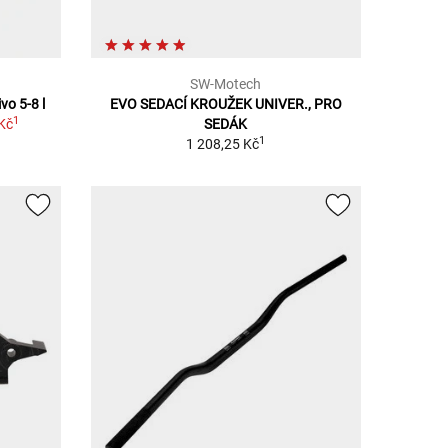
SW-Motech
vo 5-8 l
EVO SEDACÍ KROUŽEK UNIVER., PRO
1
Kč
SEDÁK
1
1 208,25 Kč