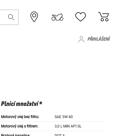
PŘIHLÁŠENÍ
Plnicí množství *
Motorový olej bez filtru:
SAE 5W-40
Motorový olej s filtrem:
3,0 L MIN API SL
Brzdová kapalina:
DOT 4