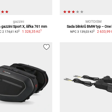
gazzini
MOTOISM
a gazzini Sport X, šířka 761 mm
Sada blinkrů BMW typ – One 
1
1 328,35 Kč
2 633,99 
2
2
 2 174,61 Kč
NPC 3 139,03 Kč