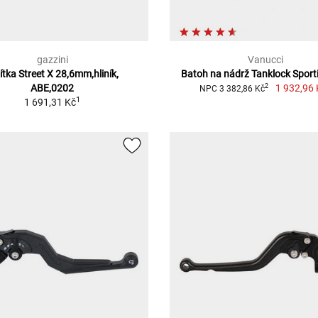
gazzini
Vanucci
ítka Street X 28,6mm,hliník,
Batoh na nádrž Tanklock Sporti
ABE,0202
1 932,96 
2
NPC 3 382,86 Kč
1
1 691,31 Kč