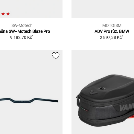
SW-Motech
MOTOISM
ašna SW–Motech Blaze Pro
ADV Pro růz. BMW
1
1
9 182,70 Kč
2 897,38 Kč