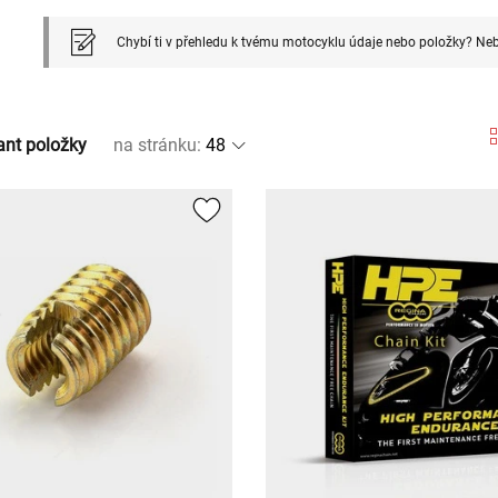
Chybí ti v přehledu k tvému motocyklu údaje nebo položky? Neb
ant položky
na stránku
: