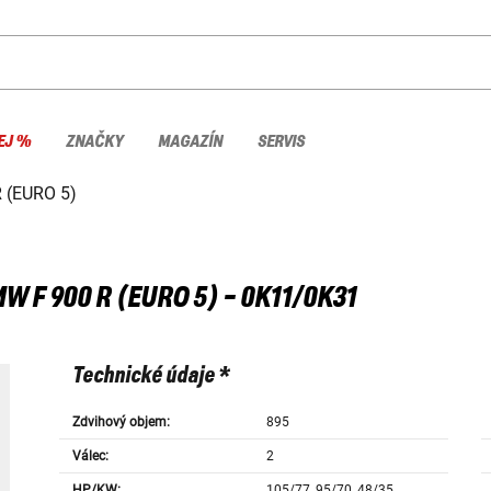
EJ %
ZNAČKY
MAGAZÍN
SERVIS
R (EURO 5)
MW
F 900 R (EURO 5) - 0K11/0K31
Technické údaje *
Zdvihový objem:
895
Válec:
2
HP/KW:
105/77, 95/70, 48/35