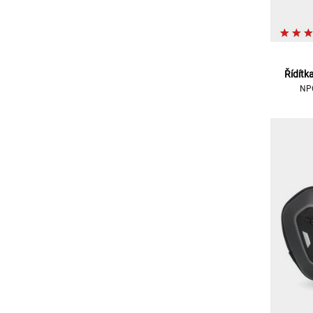
Řídítk
NPC