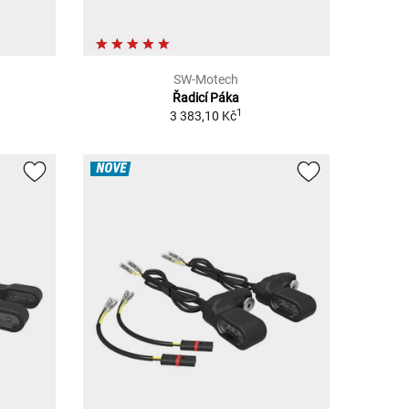
SW-Motech
Řadicí Páka
1
3 383,10 Kč
NOVÉ