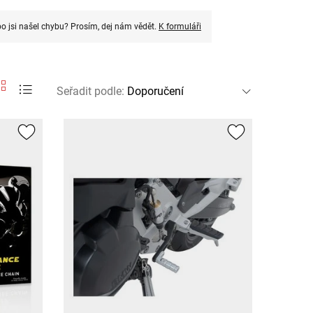
o jsi našel chybu? Prosím, dej nám vědět.
K formuláři
Seřadit podle
: