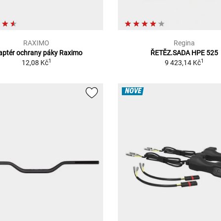
RAXIMO
Regina
aptér ochrany páky Raximo
ŘETĚZ.SADA HPE 525
1
1
12,08 Kč
9 423,14 Kč
NOVÉ