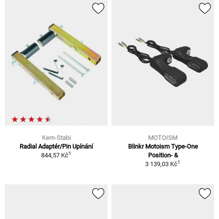
Kern-Stabi
MOTOISM
Radial Adaptér/Pin Upínání
Blinkr Motoism Type-One
1
844,57 Kč
Position- &
1
3 139,03 Kč