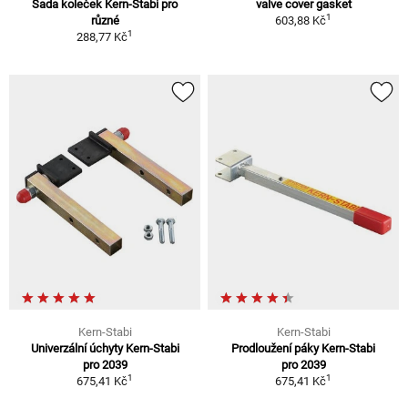
Sada koleček Kern-Stabi pro
valve cover gasket
1
různé
603,88 Kč
1
288,77 Kč
Kern-Stabi
Kern-Stabi
Univerzální úchyty Kern-Stabi
Prodloužení páky Kern-Stabi
pro 2039
pro 2039
1
1
675,41 Kč
675,41 Kč