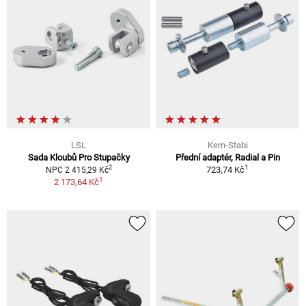
LSL
Kern-Stabi
Sada Kloubů Pro Stupačky
Přední adaptér, Radial a Pin
1
2
723,74 Kč
NPC 2 415,29 Kč
1
2 173,64 Kč