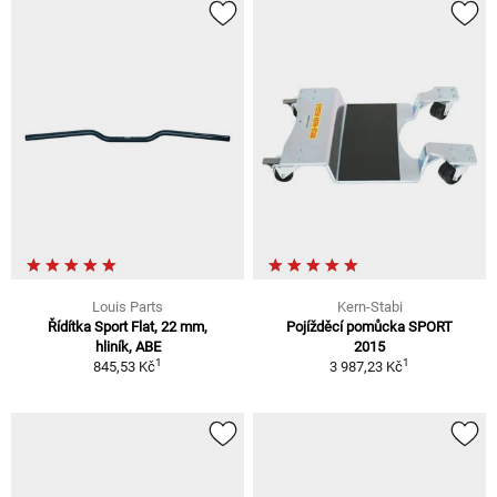
Louis Parts
Kern-Stabi
Řídítka Sport Flat, 22 mm,
Pojížděcí pomůcka SPORT
hliník, ABE
2015
1
1
845,53 Kč
3 987,23 Kč