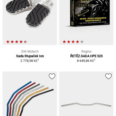
SW-Motech
Regina
Sada Stupaček Ion
ŘETĚZ.SADA HPE 525
1
1
2 778,98 Kč
8 649,86 Kč