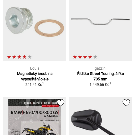
Louis
gazzini
Magnetický šroub na
Řídítka Street Touring, šířka
vypouštění oleje
785 mm
1
1
241,41 Kč
1 449,66 Kč