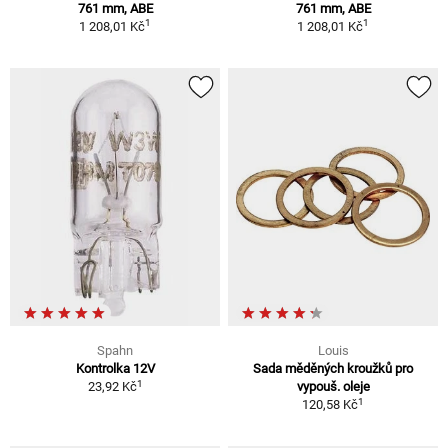
761 mm, ABE
761 mm, ABE
1
1
1 208,01 Kč
1 208,01 Kč
Spahn
Louis
Kontrolka 12V
Sada měděných kroužků pro
1
23,92 Kč
vypouš. oleje
1
120,58 Kč