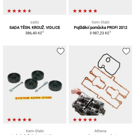
saito
Kern-Stabi
SADA TĚSN. KROUŽ. VIDLICE
Pojížděcí pomůcka PROFI 2012
1
1
386,40 Kč
3 987,23 Kč
Kern-Stabi
Athena