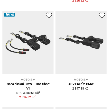
2 826,82 Kč
NOVÉ
MOTOISM
MOTOISM
Sada blinkrů BMW – One Short
ADV Pro růz. BMW
1
V1
2 897,38 Kč
2
NPC 3 380,68 Kč
1
2 826,82 Kč