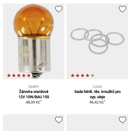
Spahn
Louis
Žárovka oranžová
Sada hliník. těs. kroužků pro
12V 10W/BAU 15S
vyp. oleje
1
1
48,09 Kč
96,42 Kč