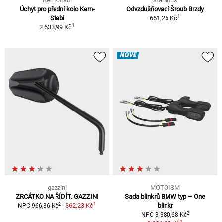
Kern-Stabi
stahlbus
Úchyt pro přední kolo Kern-
Odvzdušňovací Šroub Brzdy
1
Stabi
651,25 Kč
1
2 633,99 Kč
NOVÉ
gazzini
MOTOISM
ZRCÁTKO NA ŘÍDÍT. GAZZINI
Sada blinkrů BMW typ – One
1
2
362,23 Kč
blinkr
NPC 966,36 Kč
2
NPC 3 380,68 Kč
1