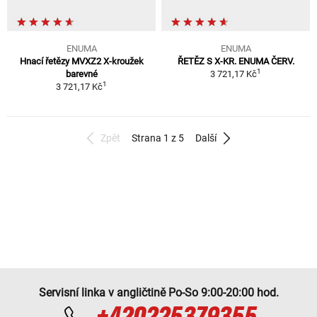
ENUMA
ENUMA
Hnací řetězy MVXZ2 X-kroužek
ŘETĚZ S X-KR. ENUMA ČERV.
1
barevné
3 721,17 Kč
1
3 721,17 Kč
Zpět
Strana 1 z 5
Další
Servisní linka v angličtině Po-So 9:00-20:00 hod.