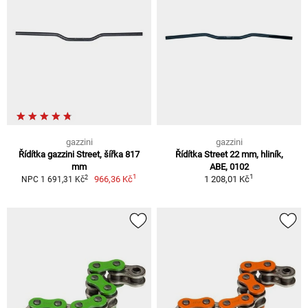
gazzini
gazzini
Řídítka gazzini Street, šířka 817
Řídítka Street 22 mm, hliník,
mm
ABE, 0102
1
1
2
966,36 Kč
1 208,01 Kč
NPC 1 691,31 Kč