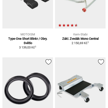
MOTOISM
Kern-Stabi
Type-One Short Blinkr / Obry.
Zákl. Zvedák Mono Central
1
Světlo
2 150,69 Kč
1
3 139,03 Kč