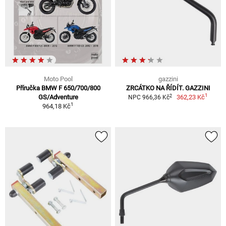
Moto Pool
gazzini
Příručka BMW F 650/700/800
ZRCÁTKO NA ŘÍDÍT. GAZZINI
1
2
GS/Adventure
362,23 Kč
NPC 966,36 Kč
1
964,18 Kč