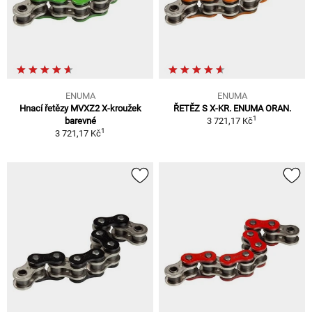
ENUMA
ENUMA
Hnací řetězy MVXZ2 X-kroužek
ŘETĚZ S X-KR. ENUMA ORAN.
1
barevné
3 721,17 Kč
1
3 721,17 Kč