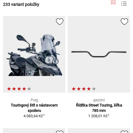
233 variant položky
Puig
gazzini
Touringový štít s nástavcem
Řídítka Street Touring, šířka
spoileru
785 mm
1
1
4 083,64 Kč
1 208,01 Kč