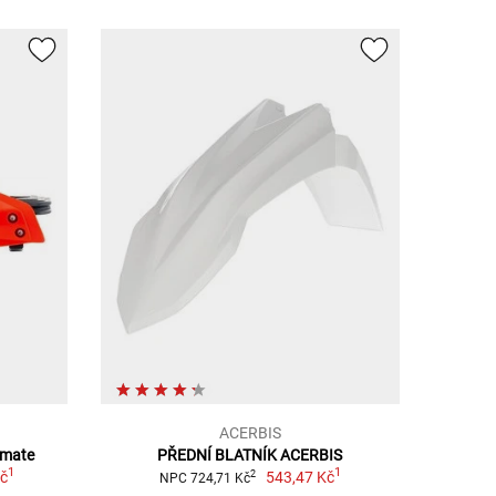
ACERBIS
imate
PŘEDNÍ BLATNÍK ACERBIS
1
1
Kč
543,47 Kč
2
NPC 724,71 Kč