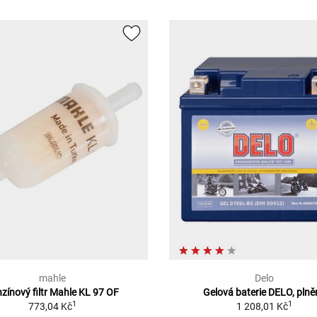
mahle
Delo
zínový filtr Mahle KL 97 OF
Gelová baterie DELO, pln
1
1
773,04 Kč
1 208,01 Kč