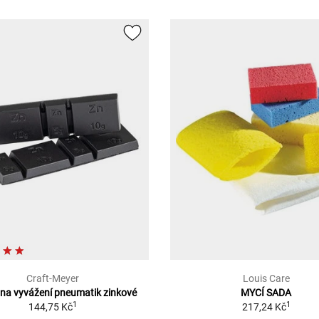
Craft-Meyer
Louis Care
 na vyvážení pneumatik zinkové
MYCÍ SADA
1
1
144,75 Kč
217,24 Kč