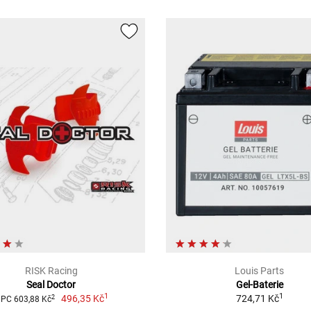
RISK Racing
Louis Parts
Seal Doctor
Gel-Baterie
1
1
496,35 Kč
724,71 Kč
2
PC 603,88 Kč