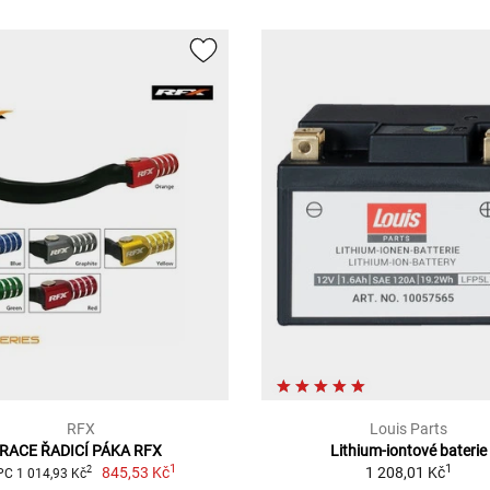
RFX
Louis Parts
RACE ŘADICÍ PÁKA RFX
Lithium-iontové baterie
1
1
845,53 Kč
1 208,01 Kč
2
C 1 014,93 Kč