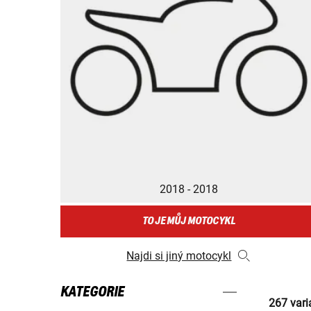
2018 - 2018
TO JE MŮJ MOTOCYKL
Najdi si jiný motocykl
KATEGORIE
267 vari