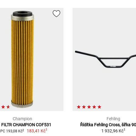
Champion
Fehling
. FILTR CHAMPION COF531
Řídítka Fehling Cross, šířka 
1
1
183,41 Kč
1 932,96 Kč
2
PC 193,08 Kč