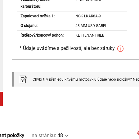
karburátoru:
Zapalovací svíčka 1:
NGK LKAR8A-9
Ø stojanu:
48 MM USD-GABEL
Řetězový/koncový pohon:
KETTENANTRIEB
* Údaje uvádíme s pečlivostí, ale bez záruky
Chybí ti v přehledu k tvému motocyklu údaje nebo položky? Neb
ant položky
na stránku
: