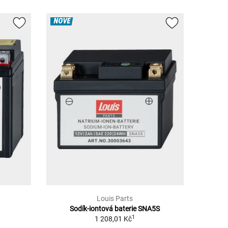
NOVÉ
Louis Parts
Sodík-iontová baterie SNA5S
1
1 208,01 Kč