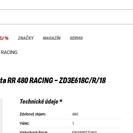
EJ %
ZNAČKY
MAGAZÍN
SERVIS
 RACING
ta
RR 480 RACING - ZD3E618C/R/18
Technické údaje *
Zdvihový objem:
480
Válec:
1
Vzduchový šroub
EINSPRITZUNG