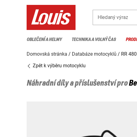
Hledaný výraz
OBLEČENÍ A HELMY
TECHNIKA A VOLNÝ ČAS
PROD
Domovská stránka
Databáze motocyklů
RR 480
Zpět k výběru motocyklu
Náhradní díly a příslušenství pro
Be