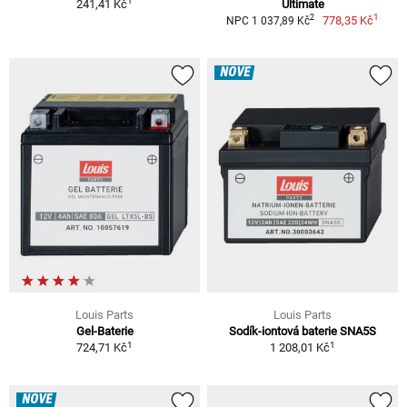
1
241,41 Kč
Ultimate
1
2
778,35 Kč
NPC 1 037,89 Kč
NOVÉ
Louis Parts
Louis Parts
Gel-Baterie
Sodík-iontová baterie SNA5S
1
1
724,71 Kč
1 208,01 Kč
NOVÉ