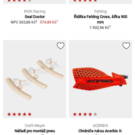
RISK Racing
Fehling
Seal Doctor
Řídítka Fehling Cross, šířka 900
1
2
574,89 Kč
mm
NPC 603,88 Kč
1
1 932,96 Kč
Craft-Meyer
ACERBIS
Nářadí pro montáž pneu
Chrániče rukou Acerbis X-