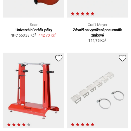
Scar
Craft-Meyer
Univerzální držák páky
Závaží na vyvážení pneumatik
1
2
442,70 Kč
zinkové
NPC 553,38 Kč
1
144,75 Kč