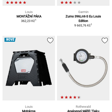
Louis
Garmin
MONTÁŽNÍ PÁKA
Zumo 396Lmt-S Eu Louis
1
362,23 Kč
Edition
1
9 665,76 Kč
NOVÉ
Louis
Rothewald
Motokros
Analogový Měřič Tlaku