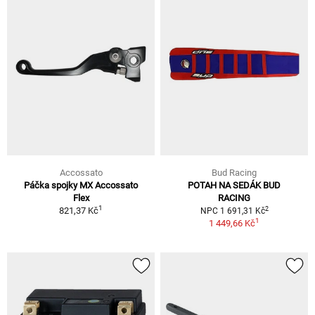
Accossato
Bud Racing
Páčka spojky MX Accossato
POTAH NA SEDÁK BUD
Flex
RACING
1
2
821,37 Kč
NPC 1 691,31 Kč
1
1 449,66 Kč