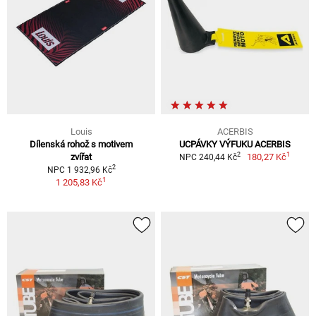
Louis
ACERBIS
Dílenská rohož s motivem
UCPÁVKY VÝFUKU ACERBIS
1
2
zvířat
180,27 Kč
NPC 240,44 Kč
2
NPC 1 932,96 Kč
1
1 205,83 Kč