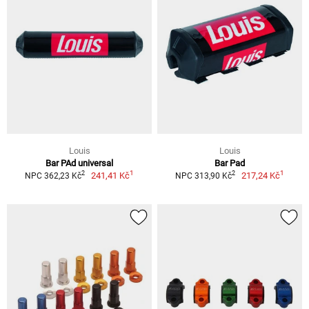
Louis
Louis
Bar PAd universal
Bar Pad
1
1
2
2
241,41 Kč
217,24 Kč
NPC 362,23 Kč
NPC 313,90 Kč