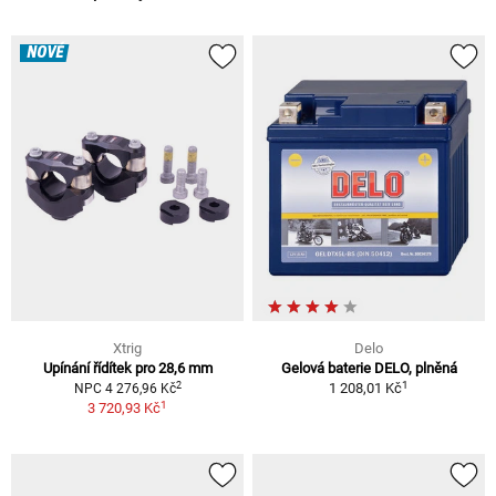
NOVÉ
Xtrig
Delo
Upínání řídítek pro 28,6 mm
Gelová baterie DELO, plněná
1
2
1 208,01 Kč
NPC 4 276,96 Kč
1
3 720,93 Kč