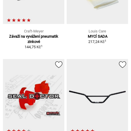
Craft-Meyer
Louis Care
Závaží na vyvážení pneumatik
MYCÍ SADA
1
zinkové
217,24 Kč
1
144,75 Kč