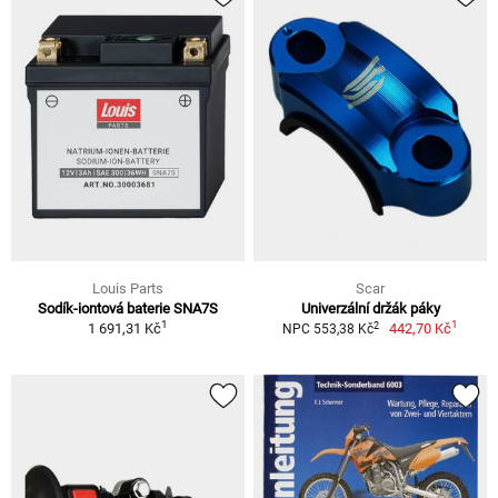
Louis Parts
Scar
Sodík-iontová baterie SNA7S
Univerzální držák páky
1
1
2
1 691,31 Kč
442,70 Kč
NPC 553,38 Kč