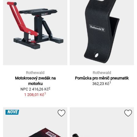
Rothewald
Rothewald
Motokrosový zvedák na
Pomůcka pro měnič pneumatik
1
motorku
362,23 Kč
2
NPC 2 416,26 Kč
1
1 208,01 Kč
NOVÉ