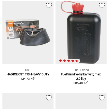
CST
Fuel-Friend
HADICE CST TR4 HEAVY DUTY
Fuelfriend velký kanystr, max.
1
434,73 Kč
2,0 litry
1
386,40 Kč