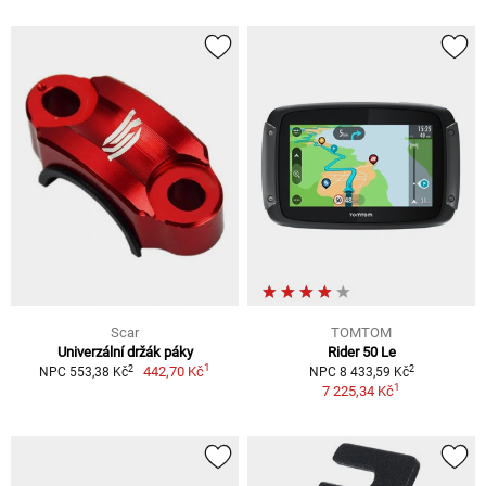
Scar
TOMTOM
Univerzální držák páky
Rider 50 Le
1
2
2
442,70 Kč
NPC 553,38 Kč
NPC 8 433,59 Kč
1
7 225,34 Kč