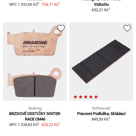
1
2
724,71 Kč
Vzduchu
NPC 1 932,96 Kč
1
652,21 Kč
Braking
Rothewald
BRZDOVÉ DESTIČKY SINTER-
Pracovní Podložka, Skládací
1
RACE CM46
845,53 Kč
1
2
623,22 Kč
NPC 1 038,85 Kč