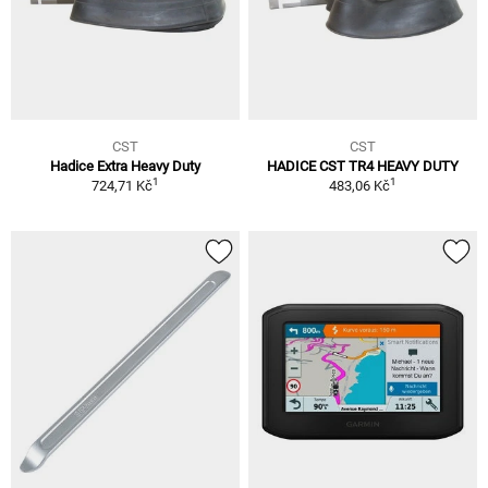
CST
CST
Hadice Extra Heavy Duty
HADICE CST TR4 HEAVY DUTY
1
1
724,71 Kč
483,06 Kč