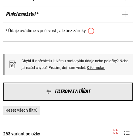
Plnicí množství *
* Údaje uvádíme s pečlivostí, ale bez záruky
Chybí ti v přehledu k tvému motocyklu údaje nebo položky? Nebo
jsi našel chybu? Prosím, dej nám vědět.
K formuláři
FILTROVAT A TŘÍDIT
Reset všech filtrů
263 variant položky