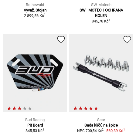
Rothewald
SW-Motech
Vyvaž. Stojan
SW–MOTECH OCHRANA
1
2 899,56 Kč
KOLEN
1
845,78 Kč
Bud Racing
Scar
Pit Board
Sada klíčů na špice
1
1
2
845,53 Kč
560,39 Kč
NPC 700,54 Kč