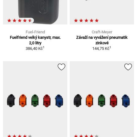
Fuel-Friend
Craft-Meyer
Fuelfriend velký kanystr, max.
Závaží na vyvážení pneumatik
2,0 litry
zinkové
1
1
386,40 Kč
144,75 Kč