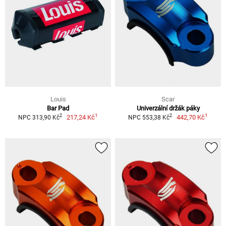
Louis
Scar
Bar Pad
Univerzální držák páky
1
1
2
2
217,24 Kč
442,70 Kč
NPC 313,90 Kč
NPC 553,38 Kč