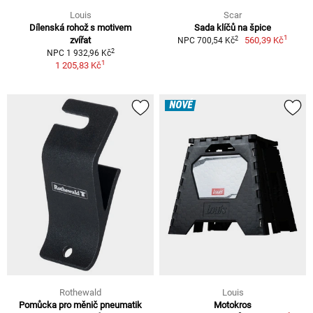
Louis
Scar
Dílenská rohož s motivem
Sada klíčů na špice
1
2
zvířat
560,39 Kč
NPC 700,54 Kč
2
NPC 1 932,96 Kč
1
1 205,83 Kč
NOVÉ
Rothewald
Louis
Pomůcka pro měnič pneumatik
Motokros