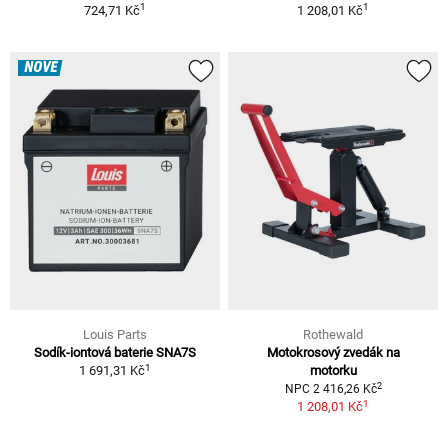
1
1
724,71 Kč
1 208,01 Kč
NOVÉ
Louis Parts
Rothewald
Sodík-iontová baterie SNA7S
Motokrosový zvedák na
1
1 691,31 Kč
motorku
2
NPC 2 416,26 Kč
1
1 208,01 Kč