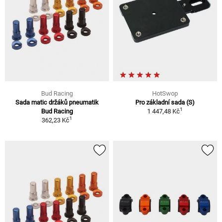
Bud Racing
HotSwop
Sada matic držáků pneumatik
Pro základní sada (S)
1
Bud Racing
1 447,48 Kč
1
362,23 Kč