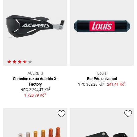
ACERBIS
Louis
Chrániče rukou Acerbis X-
Bar PAd universal
1
2
Factory
241,41 Kč
NPC 362,23 Kč
2
NPC 2 294,47 Kč
1
1 720,79 Kč