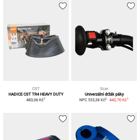
CST
Scar
HADICE CST TR4 HEAVY DUTY
Univerzální držák páky
1
1
2
483,06 Kč
442,70 Kč
NPC 553,38 Kč