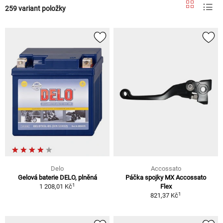
259 variant položky
Delo
Accossato
Gelová baterie DELO, plněná
Páčka spojky MX Accossato
1
1 208,01 Kč
Flex
1
821,37 Kč