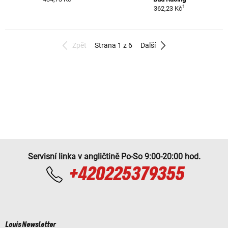
1
362,23 Kč
Zpět
Strana 1 z 6
Další
Servisní linka v angličtině Po-So 9:00-20:00 hod.
+420225379355
Louis Newsletter