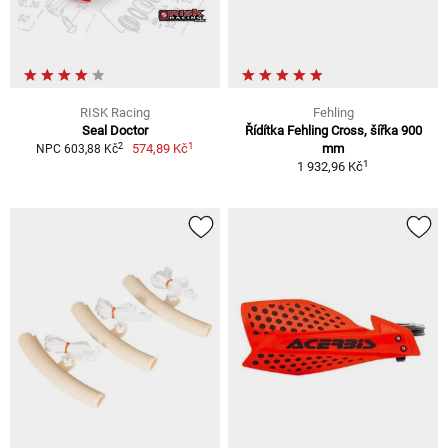
RISK Racing
Fehling
Seal Doctor
Řídítka Fehling Cross, šířka 900
1
2
574,89 Kč
mm
NPC 603,88 Kč
1
1 932,96 Kč