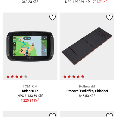
1
1
2
362,23 Kč
724,71 Kč
NPC 1 932,96 Kč
TOMTOM
Rothewald
Rider 50 Le
Pracovní Podložka, Skládací
1
2
845,53 Kč
NPC 8 433,59 Kč
1
7 225,34 Kč