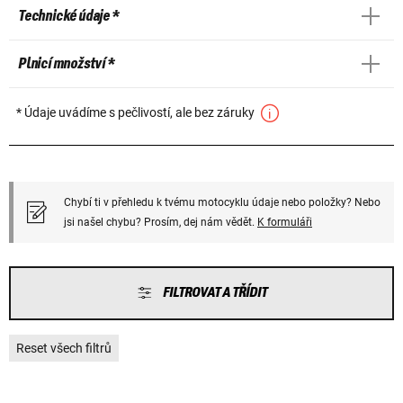
Technické údaje *
Plnicí množství *
* Údaje uvádíme s pečlivostí, ale bez záruky
Chybí ti v přehledu k tvému motocyklu údaje nebo položky? Nebo
jsi našel chybu? Prosím, dej nám vědět.
K formuláři
FILTROVAT A TŘÍDIT
Reset všech filtrů