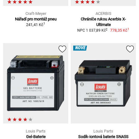
Craft-Meyer
ACERBIS
Nářadí pro montáž pneu
Chrániče rukou Acerbis X-
1
241,41 Kč
Ultimate
1
2
778,35 Kč
NPC 1 037,89 Kč
NOVÉ
Louis Parts
Louis Parts
Gel-Baterie
Sodík-iontová baterie SNA5S