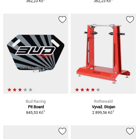
362,23 Kč
362,23 Kč
Bud Racing
Rothewald
Pit Board
Vyvaž. Stojan
1
1
845,53 Kč
2 899,56 Kč