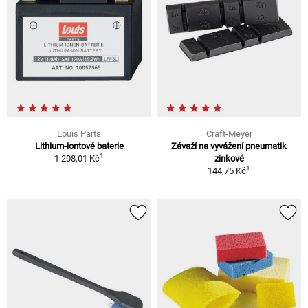
Louis Parts
Craft-Meyer
Lithium-iontové baterie
Závaží na vyvážení pneumatik
1
1 208,01 Kč
zinkové
1
144,75 Kč