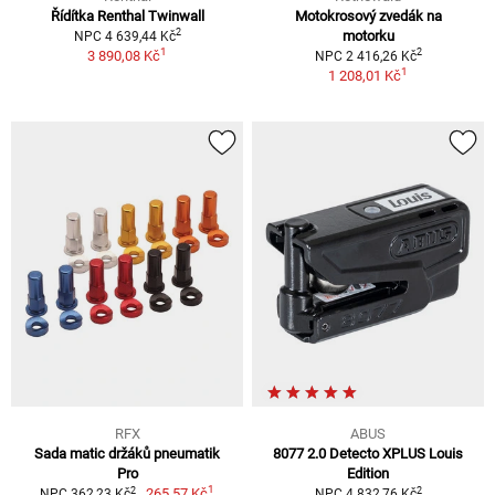
Řídítka Renthal Twinwall
Motokrosový zvedák na
2
motorku
NPC 4 639,44 Kč
1
2
3 890,08 Kč
NPC 2 416,26 Kč
1
1 208,01 Kč
RFX
ABUS
Sada matic držáků pneumatik
8077 2.0 Detecto XPLUS Louis
Pro
Edition
1
2
2
265,57 Kč
NPC 362,23 Kč
NPC 4 832,76 Kč