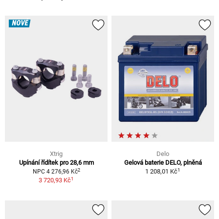
NOVÉ
Xtrig
Delo
Upínání řídítek pro 28,6 mm
Gelová baterie DELO, plněná
1
2
1 208,01 Kč
NPC 4 276,96 Kč
1
3 720,93 Kč