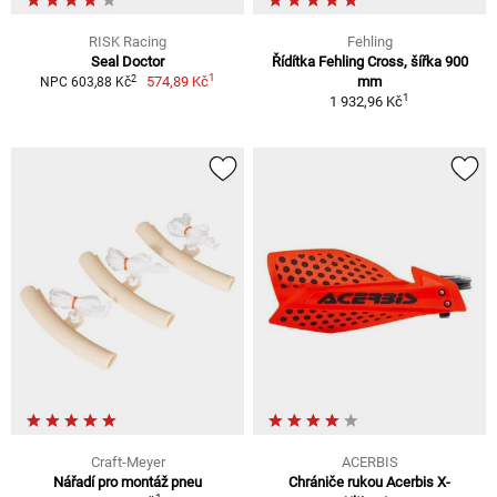
RISK Racing
Fehling
Seal Doctor
Řídítka Fehling Cross, šířka 900
1
2
574,89 Kč
mm
NPC 603,88 Kč
1
1 932,96 Kč
Craft-Meyer
ACERBIS
Nářadí pro montáž pneu
Chrániče rukou Acerbis X-