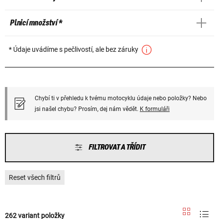
Plnicí množství *
* Údaje uvádíme s pečlivostí, ale bez záruky
Chybí ti v přehledu k tvému motocyklu údaje nebo položky? Nebo
jsi našel chybu? Prosím, dej nám vědět.
K formuláři
FILTROVAT A TŘÍDIT
Reset všech filtrů
262 variant položky