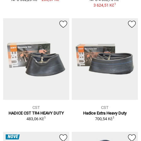
1
3 624,51 Kč
CST
CST
HADICE CST TR4 HEAVY DUTY
Hadice Extra Heavy Duty
1
1
483,06 Kč
700,54 Kč
NOVÉ