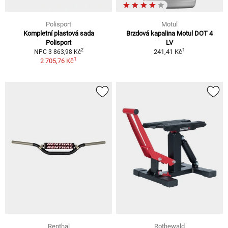
Polisport
Motul
Kompletní plastová sada
Brzdová kapalina Motul DOT 4
Polisport
LV
1
2
241,41 Kč
NPC 3 863,98 Kč
1
2 705,76 Kč
Renthal
Rothewald