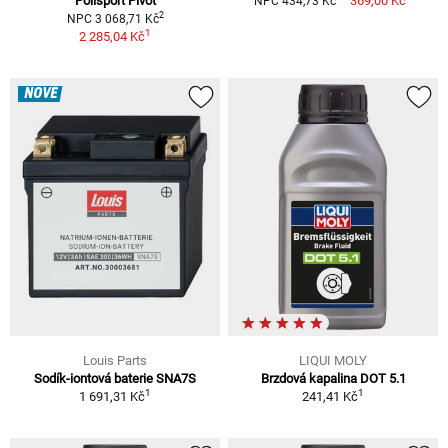
Polisport Pivot
369,00 Kč
NPC 434,73 Kč
2
NPC 3 068,71 Kč
1
2 285,04 Kč
NOVÉ
Louis Parts
LIQUI MOLY
Sodík-iontová baterie SNA7S
Brzdová kapalina DOT 5.1
1
1
1 691,31 Kč
241,41 Kč