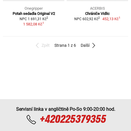
Onegripper
ACERBIS
Potah sedadla Original V2
Chrániče Vidlic
1
2
2
452,13 Kč
NPC 1 691,31 Kč
NPC 602,92 Kč
1
1 582,08 Kč
Zpět
Strana 1 z 6
Další
Servisní linka v angličtině Po-So 9:00-20:00 hod.
+420225379355