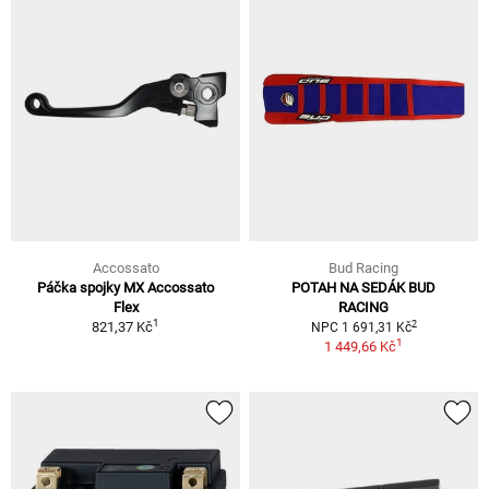
Accossato
Bud Racing
Páčka spojky MX Accossato
POTAH NA SEDÁK BUD
Flex
RACING
1
2
821,37 Kč
NPC 1 691,31 Kč
1
1 449,66 Kč