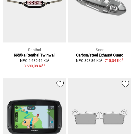
Renthal
Scar
Řídítka Renthal Twinwall
Carbon/steel Exhaust Guard
1
2
2
715,04 Kč
NPC 4 639,44 Kč
NPC 893,86 Kč
1
3 680,09 Kč