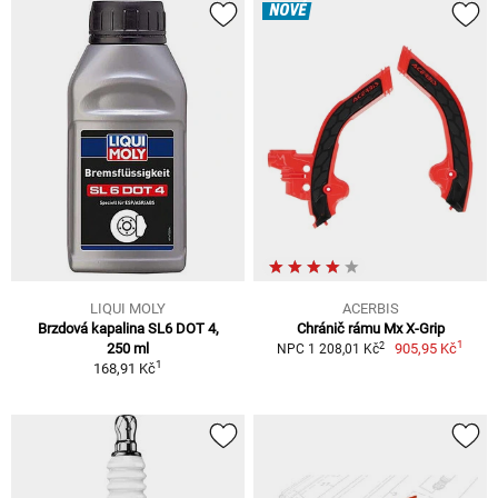
NOVÉ
LIQUI MOLY
ACERBIS
Brzdová kapalina SL6 DOT 4,
Chránič rámu Mx X-Grip
1
2
250 ml
905,95 Kč
NPC 1 208,01 Kč
1
168,91 Kč