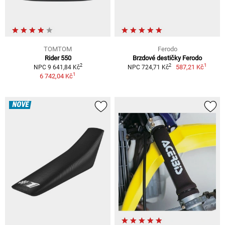
TOMTOM
Ferodo
Rider 550
Brzdové destičky Ferodo
1
2
2
587,21 Kč
NPC 9 641,84 Kč
NPC 724,71 Kč
1
6 742,04 Kč
NOVÉ