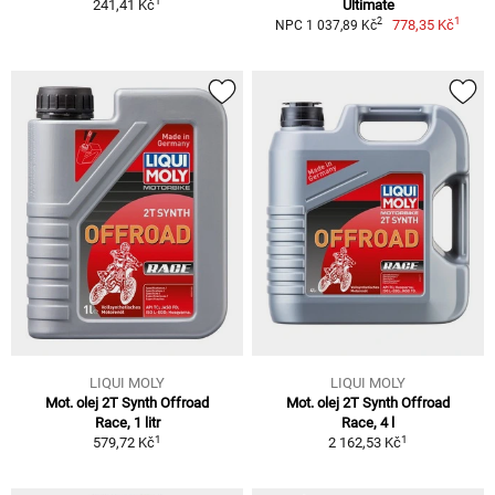
1
241,41 Kč
Ultimate
1
2
778,35 Kč
NPC 1 037,89 Kč
LIQUI MOLY
LIQUI MOLY
Mot. olej 2T Synth Offroad
Mot. olej 2T Synth Offroad
Race, 1 litr
Race, 4 l
1
1
579,72 Kč
2 162,53 Kč