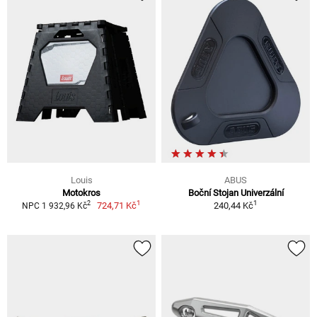
Louis
ABUS
Motokros
Boční Stojan Univerzální
1
1
2
724,71 Kč
240,44 Kč
NPC 1 932,96 Kč