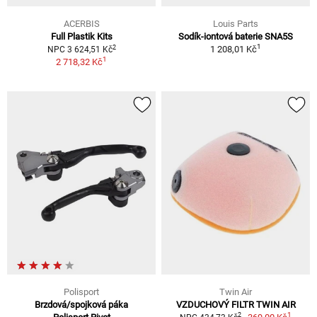
ACERBIS
Louis Parts
Full Plastik Kits
Sodík-iontová baterie SNA5S
1
2
1 208,01 Kč
NPC 3 624,51 Kč
1
2 718,32 Kč
Polisport
Twin Air
Brzdová/spojková páka
VZDUCHOVÝ FILTR TWIN AIR
1
2