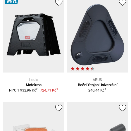
NOVÉ
Louis
ABUS
Motokros
Boční Stojan Univerzální
1
1
2
724,71 Kč
240,44 Kč
NPC 1 932,96 Kč