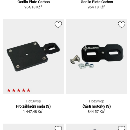
Gorilla Plate Carbon
Gorilla Plate Carbon
1
1
964,18 Kč
964,18 Kč
HotSwop
HotSwop
Pro základní sada (S)
Části motorky (S)
1
1
1 447,48 Kč
844,57 Kč