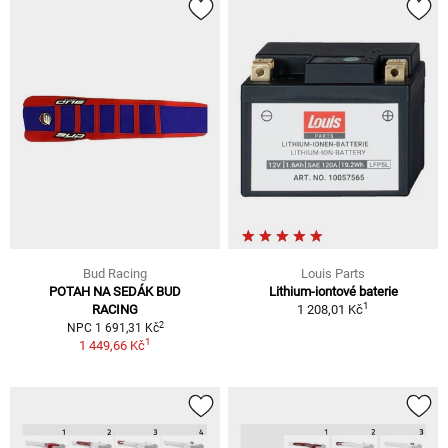
Bud Racing
Louis Parts
POTAH NA SEDÁK BUD
Lithium-iontové baterie
1
RACING
1 208,01 Kč
2
NPC 1 691,31 Kč
1
1 449,66 Kč