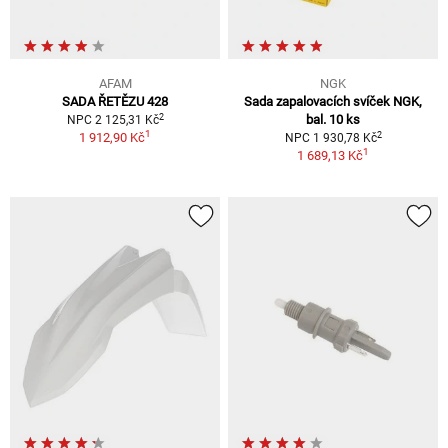
AFAM
NGK
SADA ŘETĚZU 428
Sada zapalovacích svíček NGK,
2
bal. 10 ks
NPC 2 125,31 Kč
1
2
1 912,90 Kč
NPC 1 930,78 Kč
1
1 689,13 Kč