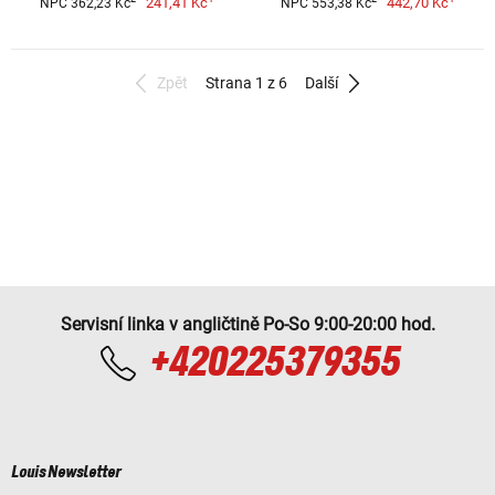
241,41 Kč
442,70 Kč
NPC 362,23 Kč
NPC 553,38 Kč
Zpět
Strana 1 z 6
Další
Servisní linka v angličtině Po-So 9:00-20:00 hod.
+420225379355
Louis Newsletter