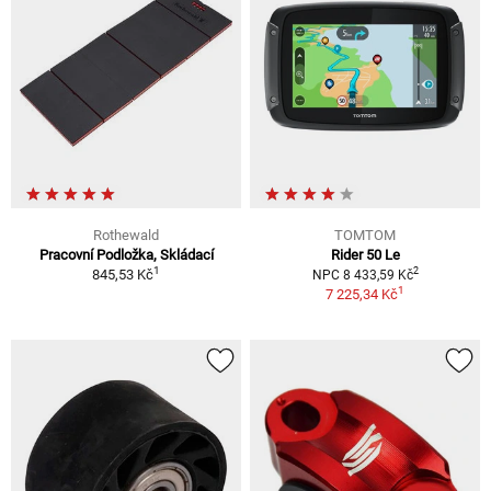
Rothewald
TOMTOM
Pracovní Podložka, Skládací
Rider 50 Le
1
2
845,53 Kč
NPC 8 433,59 Kč
1
7 225,34 Kč