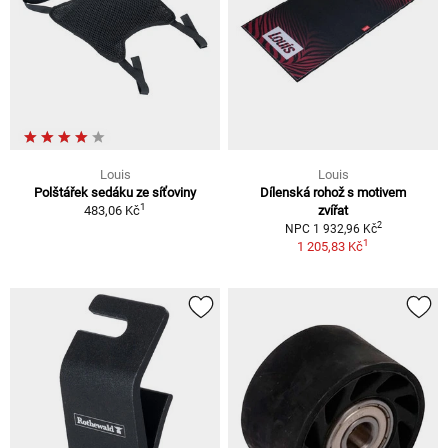
Louis
Louis
Polštářek sedáku ze síťoviny
Dílenská rohož s motivem
1
483,06 Kč
zvířat
2
NPC 1 932,96 Kč
1
1 205,83 Kč