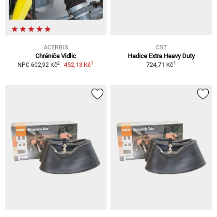
ACERBIS
CST
Chrániče Vidlic
Hadice Extra Heavy Duty
1
1
2
452,13 Kč
724,71 Kč
NPC 602,92 Kč