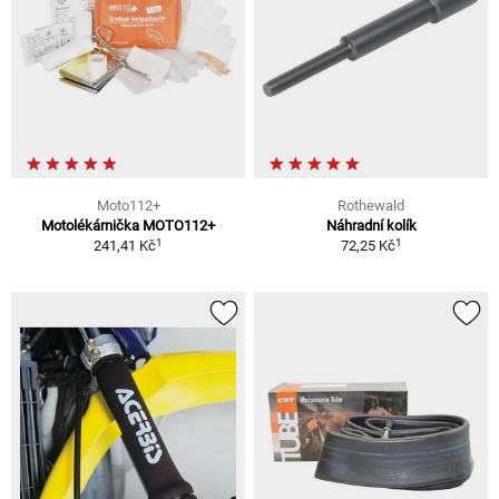
Moto112+
Rothewald
Motolékárnička MOTO112+
Náhradní kolík
1
1
241,41 Kč
72,25 Kč