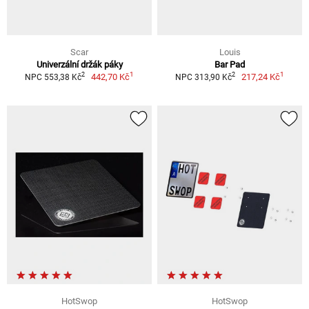
Scar
Louis
Univerzální držák páky
Bar Pad
1
1
2
2
442,70 Kč
217,24 Kč
NPC 553,38 Kč
NPC 313,90 Kč
HotSwop
HotSwop