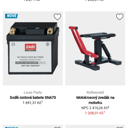
NOVÉ
Louis Parts
Rothewald
Sodík-iontová baterie SNA7S
Motokrosový zvedák na
1
1 691,31 Kč
motorku
2
NPC 2 416,26 Kč
1
1 208,01 Kč