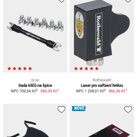
Scar
Rothewald
Sada klíčů na špice
Laser pro seřízení řetězu
1
1
2
2
560,39 Kč
966,36 Kč
NPC 700,54 Kč
NPC 1 208,01 Kč
NOVÉ