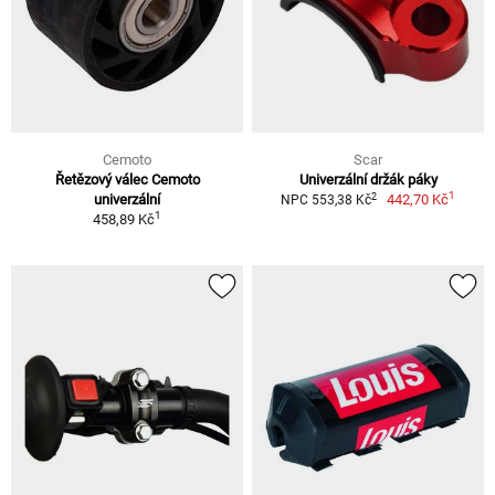
Cemoto
Scar
Řetězový válec Cemoto
Univerzální držák páky
1
2
univerzální
442,70 Kč
NPC 553,38 Kč
1
458,89 Kč