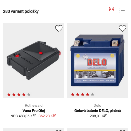
283 variant položky
Rothewald
Delo
Vana Pro Olej
Gelová baterie DELO, plněná
1
1
2
362,23 Kč
1 208,01 Kč
NPC 483,06 Kč