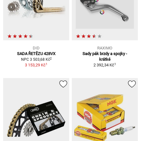
DID
RAXIMO
SADA ŘETĚZU 428VX
Sady pák brzdy a spojky -
2
krátké
NPC 3 503,68 Kč
1
1
3 153,29 Kč
2 392,34 Kč