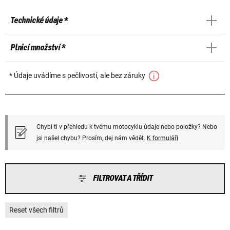
Technické údaje *
Plnicí množství *
* Údaje uvádíme s pečlivostí, ale bez záruky
Chybí ti v přehledu k tvému motocyklu údaje nebo položky? Nebo
jsi našel chybu? Prosím, dej nám vědět.
K formuláři
FILTROVAT A TŘÍDIT
Reset všech filtrů