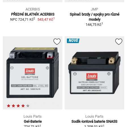
ACERBIS
JMP
PŘEDNÍ BLATNÍK ACERBIS
Spínač brzdy / spojky pro různé
1
2
543,47 Kč
modely
NPC 724,71 Kč
1
144,75 Kč
NOVÉ
Louis Parts
Louis Parts
Gel-Baterie
Sodík-iontová baterie SNA5S
1
1
724,71 Kč
1 208,01 Kč