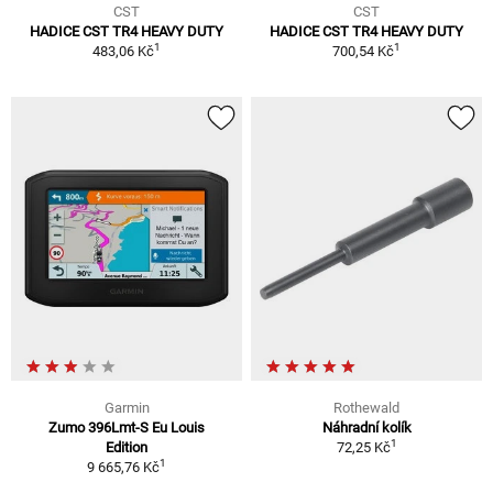
CST
CST
HADICE CST TR4 HEAVY DUTY
HADICE CST TR4 HEAVY DUTY
1
1
483,06 Kč
700,54 Kč
Garmin
Rothewald
Zumo 396Lmt-S Eu Louis
Náhradní kolík
1
Edition
72,25 Kč
1
9 665,76 Kč