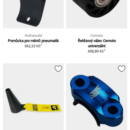
Rothewald
Cemoto
Pomůcka pro měnič pneumatik
Řetězový válec Cemoto
1
362,23 Kč
univerzální
1
458,89 Kč