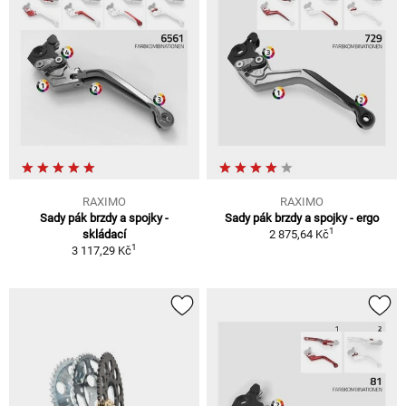
RAXIMO
RAXIMO
Sady pák brzdy a spojky -
Sady pák brzdy a spojky - ergo
1
skládací
2 875,64 Kč
1
3 117,29 Kč