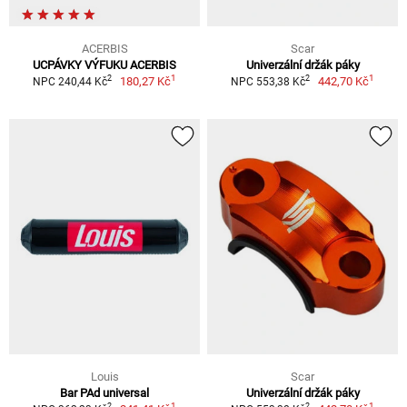
ACERBIS
Scar
UCPÁVKY VÝFUKU ACERBIS
Univerzální držák páky
1
1
2
2
180,27 Kč
442,70 Kč
NPC 240,44 Kč
NPC 553,38 Kč
Louis
Scar
Bar PAd universal
Univerzální držák páky
1
1
2
2