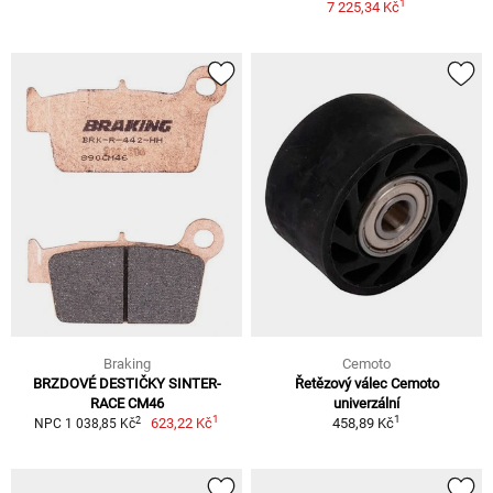
1
7 225,34 Kč
Braking
Cemoto
BRZDOVÉ DESTIČKY SINTER-
Řetězový válec Cemoto
RACE CM46
univerzální
1
1
2
623,22 Kč
458,89 Kč
NPC 1 038,85 Kč