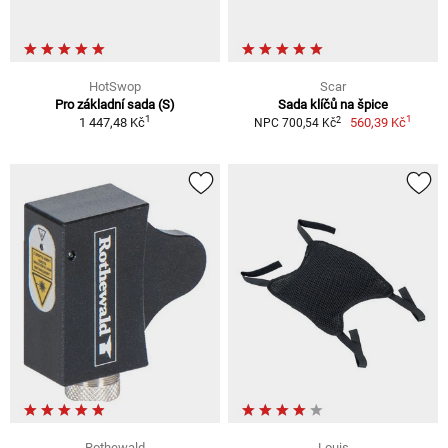
HotSwop
Scar
Pro základní sada (S)
Sada klíčů na špice
1
1
2
1 447,48 Kč
560,39 Kč
NPC 700,54 Kč
Rothewald
Louis