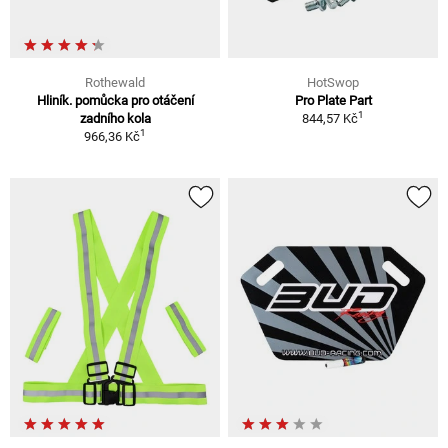
Rothewald
HotSwop
Hliník. pomůcka pro otáčení
Pro Plate Part
1
zadního kola
844,57 Kč
1
966,36 Kč