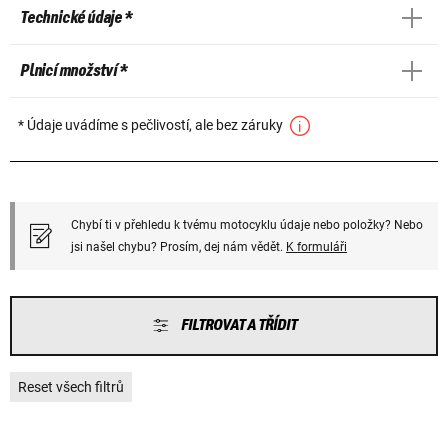
Technické údaje *
Plnicí množství *
* Údaje uvádíme s pečlivostí, ale bez záruky
Chybí ti v přehledu k tvému motocyklu údaje nebo položky? Nebo
jsi našel chybu? Prosím, dej nám vědět.
K formuláři
FILTROVAT A TŘÍDIT
Reset všech filtrů