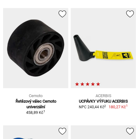
Cemoto
ACERBIS
Řetězový válec Cemoto
UCPÁVKY VÝFUKU ACERBIS
1
2
univerzální
180,27 Kč
NPC 240,44 Kč
1
458,89 Kč