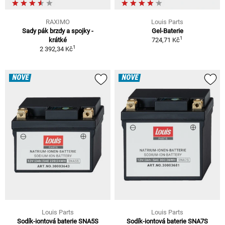
RAXIMO
Louis Parts
Sady pák brzdy a spojky -
Gel-Baterie
1
krátké
724,71 Kč
1
2 392,34 Kč
NOVÉ
NOVÉ
Louis Parts
Louis Parts
Sodík-iontová baterie SNA5S
Sodík-iontová baterie SNA7S