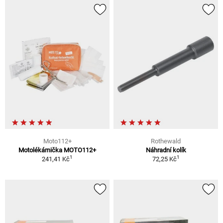
Moto112+
Rothewald
Motolékárnička MOTO112+
Náhradní kolík
1
1
241,41 Kč
72,25 Kč