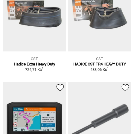
CST
CST
Hadice Extra Heavy Duty
HADICE CST TR4 HEAVY DUTY
1
1
724,71 Kč
483,06 Kč