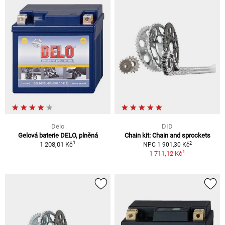
Delo
DID
Gelová baterie DELO, plněná
Chain kit: Chain and sprockets
1
2
1 208,01 Kč
NPC 1 901,30 Kč
1
1 711,12 Kč