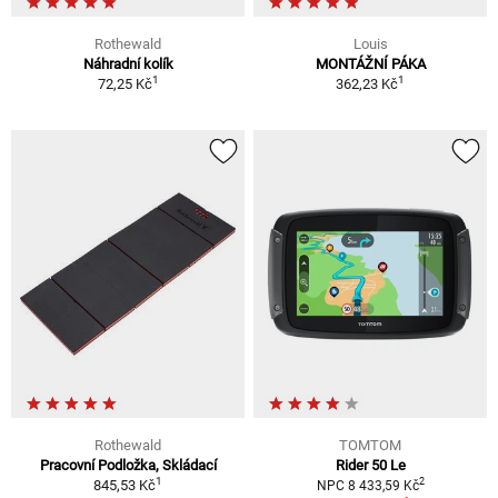
Rothewald
Louis
Náhradní kolík
MONTÁŽNÍ PÁKA
1
1
72,25 Kč
362,23 Kč
Rothewald
TOMTOM
Pracovní Podložka, Skládací
Rider 50 Le
1
2
845,53 Kč
NPC 8 433,59 Kč