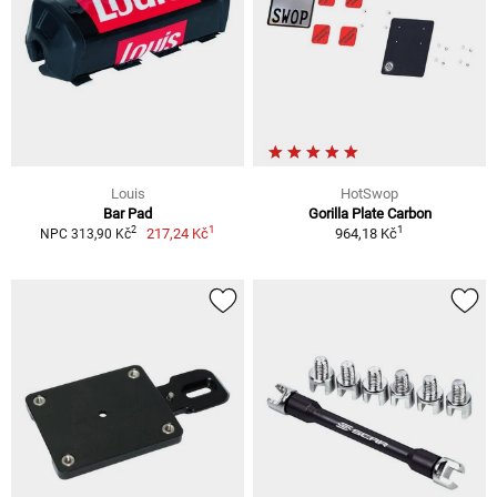
Louis
HotSwop
Bar Pad
Gorilla Plate Carbon
1
1
2
217,24 Kč
964,18 Kč
NPC 313,90 Kč