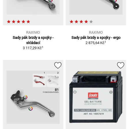
RAXIMO
RAXIMO
Sady pák brzdy a spojky -
Sady pák brzdy a spojky - ergo
1
skládací
2 875,64 Kč
1
3 117,29 Kč