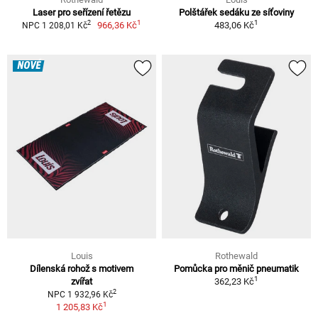
Laser pro seřízení řetězu
Polštářek sedáku ze síťoviny
1
1
2
966,36 Kč
483,06 Kč
NPC 1 208,01 Kč
NOVÉ
Louis
Rothewald
Dílenská rohož s motivem
Pomůcka pro měnič pneumatik
1
zvířat
362,23 Kč
2
NPC 1 932,96 Kč
1
1 205,83 Kč