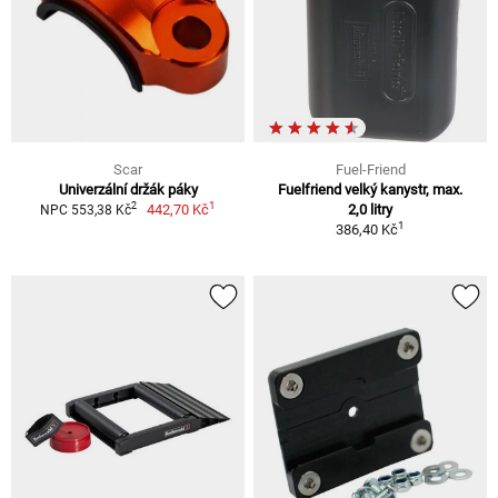
Scar
Fuel-Friend
Univerzální držák páky
Fuelfriend velký kanystr, max.
1
2
442,70 Kč
2,0 litry
NPC 553,38 Kč
1
386,40 Kč