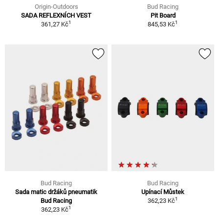
Origin-Outdoors
Bud Racing
SADA REFLEXNÍCH VEST
Pit Board
1
1
361,27 Kč
845,53 Kč
Bud Racing
Bud Racing
Sada matic držáků pneumatik
Upínací Můstek
1
Bud Racing
362,23 Kč
1
362,23 Kč