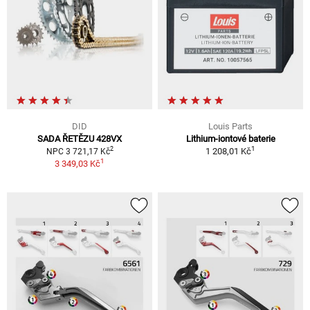
DID
Louis Parts
SADA ŘETĚZU 428VX
Lithium-iontové baterie
1
2
1 208,01 Kč
NPC 3 721,17 Kč
1
3 349,03 Kč