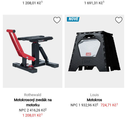
1
1
1 208,01 Kč
1 691,31 Kč
NOVÉ
Rothewald
Louis
Motokrosový zvedák na
Motokros
1
2
motorku
724,71 Kč
NPC 1 932,96 Kč
2
NPC 2 416,26 Kč
1
1 208,01 Kč