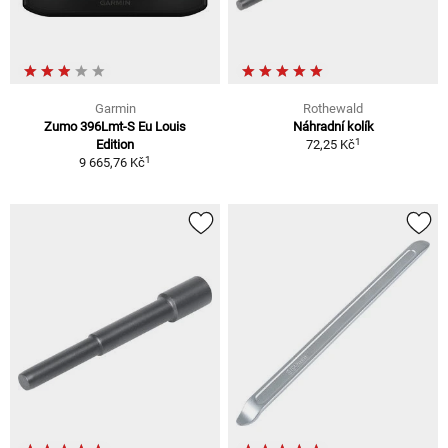
Garmin
Rothewald
Zumo 396Lmt-S Eu Louis
Náhradní kolík
1
Edition
72,25 Kč
1
9 665,76 Kč