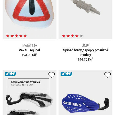
Moto112+
JMP
Vak S Trojúhel.
Spínač brzdy / spojky pro různé
1
193,08 Kč
modely
1
144,75 Kč
NOVÉ
NOVÉ