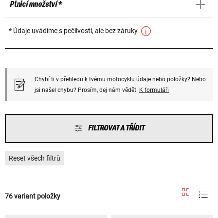
Plnicí množství *
* Údaje uvádíme s pečlivostí, ale bez záruky
Chybí ti v přehledu k tvému motocyklu údaje nebo položky? Nebo
jsi našel chybu? Prosím, dej nám vědět.
K formuláři
FILTROVAT A TŘÍDIT
Reset všech filtrů
76 variant položky