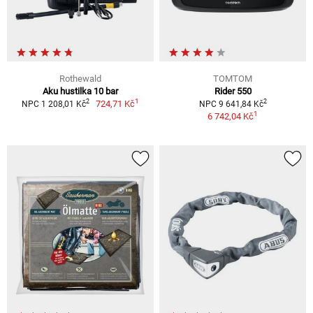
Rothewald
TOMTOM
Aku hustilka 10 bar
Rider 550
1
2
2
724,71 Kč
NPC 1 208,01 Kč
NPC 9 641,84 Kč
1
6 742,04 Kč