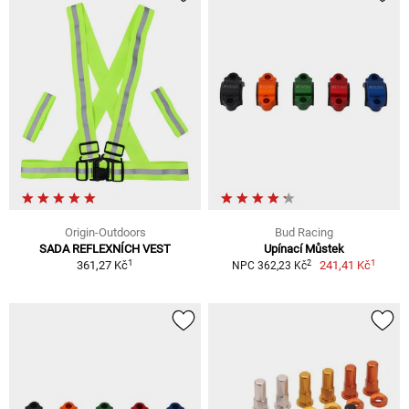
Origin-Outdoors
Bud Racing
SADA REFLEXNÍCH VEST
Upínací Můstek
1
1
2
361,27 Kč
241,41 Kč
NPC 362,23 Kč