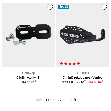
NOVÉ
HotSwop
ACERBIS
Části motorky (S)
Chránič rukou Linear-Vented
1
1
2
844,57 Kč
814,60 Kč
NPC 1 086,22 Kč
Zpět
Strana 1 z 2
Další