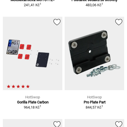
1
1
241,41 Kč
483,06 Kč
HotSwop
HotSwop
Gorilla Plate Carbon
Pro Plate Part
1
1
964,18 Kč
844,57 Kč