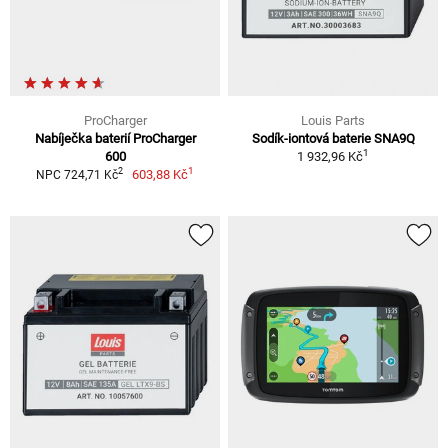
ProCharger
Louis Parts
Nabíječka baterií ProCharger
Sodík-iontová baterie SNA9Q
1
600
1 932,96 Kč
1
2
603,88 Kč
NPC 724,71 Kč