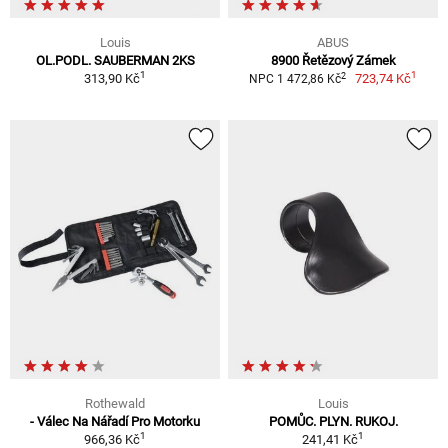
Louis
ABUS
OL.PODL. SAUBERMAN 2KS
8900 Řetězový Zámek
1
1
2
313,90 Kč
723,74 Kč
NPC 1 472,86 Kč
Rothewald
Louis
- Válec Na Nářadí Pro Motorku
POMŮC. PLYN. RUKOJ.
1
1
966,36 Kč
241,41 Kč