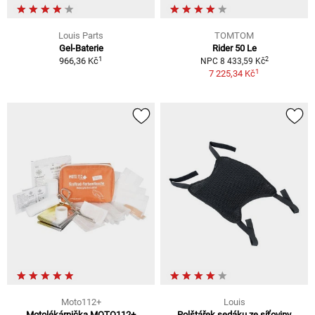
Louis Parts
TOMTOM
Gel-Baterie
Rider 50 Le
1
2
966,36 Kč
NPC 8 433,59 Kč
1
7 225,34 Kč
Moto112+
Louis
Motolékárnička MOTO112+
Polštářek sedáku ze síťoviny