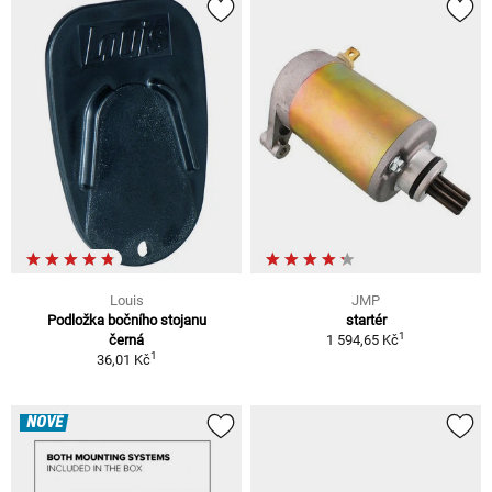
Louis
JMP
Podložka bočního stojanu
startér
1
černá
1 594,65 Kč
1
36,01 Kč
NOVÉ