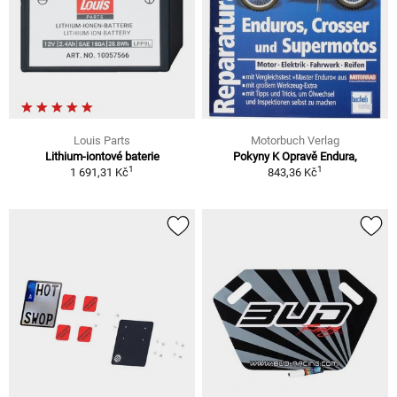
Louis Parts
Motorbuch Verlag
Lithium-iontové baterie
Pokyny K Opravě Endura,
1
1
1 691,31 Kč
843,36 Kč