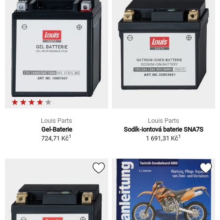
Louis Parts
Louis Parts
Gel-Baterie
Sodík-iontová baterie SNA7S
1
1
724,71 Kč
1 691,31 Kč