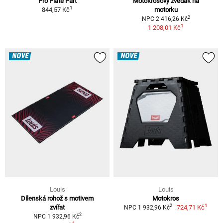
Pro Plate Part
Motokrosový zvedák na
1
844,57 Kč
motorku
2
NPC 2 416,26 Kč
1
1 208,01 Kč
NOVÉ
NOVÉ
Louis
Louis
Dílenská rohož s motivem
Motokros
1
2
zvířat
724,71 Kč
NPC 1 932,96 Kč
2
NPC 1 932,96 Kč