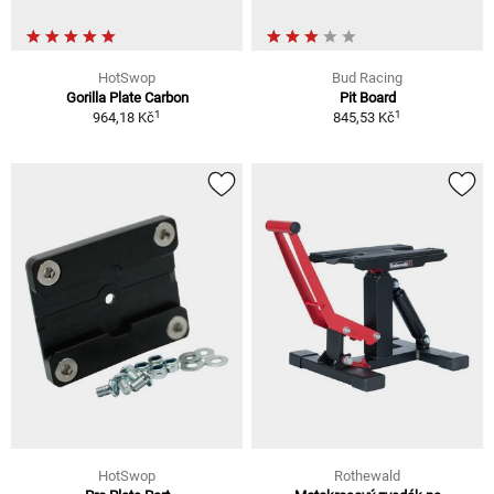
HotSwop
Bud Racing
Gorilla Plate Carbon
Pit Board
1
1
964,18 Kč
845,53 Kč
HotSwop
Rothewald