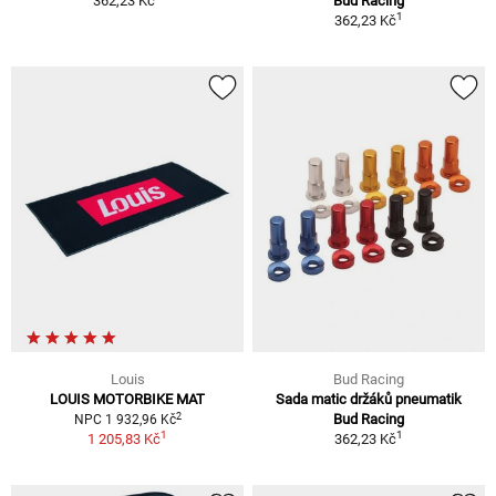
362,23 Kč
Bud Racing
1
362,23 Kč
Louis
Bud Racing
LOUIS MOTORBIKE MAT
Sada matic držáků pneumatik
2
Bud Racing
NPC 1 932,96 Kč
1
1
1 205,83 Kč
362,23 Kč