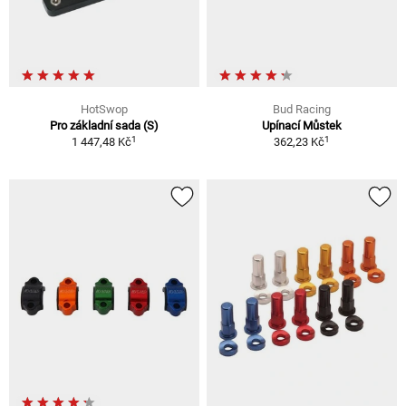
HotSwop
Bud Racing
Pro základní sada (S)
Upínací Můstek
1
1
1 447,48 Kč
362,23 Kč