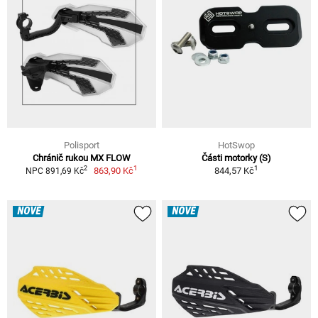
Polisport
HotSwop
Chránič rukou MX FLOW
Části motorky (S)
1
1
2
863,90 Kč
844,57 Kč
NPC 891,69 Kč
NOVÉ
NOVÉ