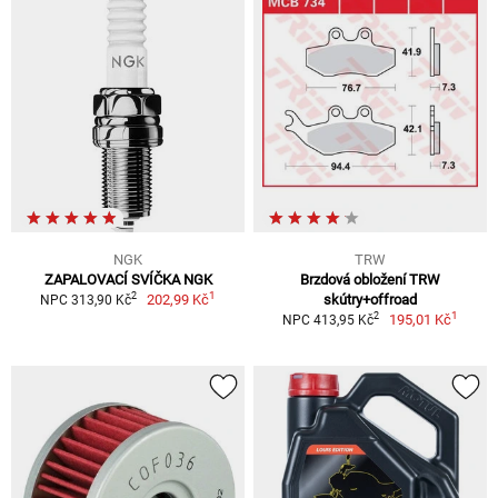
NGK
TRW
ZAPALOVACÍ SVÍČKA NGK
Brzdová obložení TRW
1
2
202,99 Kč
skútry+offroad
NPC 313,90 Kč
1
2
195,01 Kč
NPC 413,95 Kč