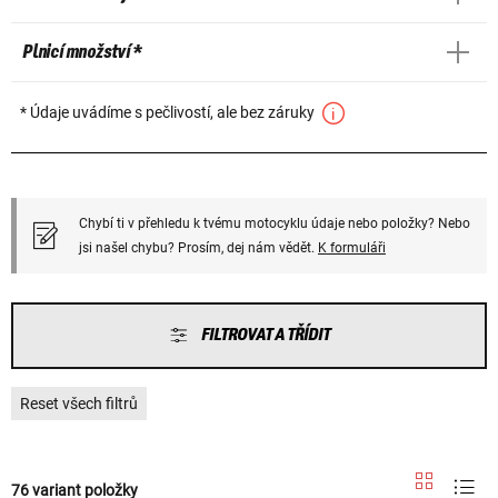
Plnicí množství *
* Údaje uvádíme s pečlivostí, ale bez záruky
Chybí ti v přehledu k tvému motocyklu údaje nebo položky? Nebo
jsi našel chybu? Prosím, dej nám vědět.
K formuláři
FILTROVAT A TŘÍDIT
Reset všech filtrů
76 variant položky