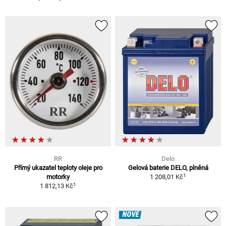
RR
Delo
Přímý ukazatel teploty oleje pro
Gelová baterie DELO, plněná
1
motorky
1 208,01 Kč
1
1 812,13 Kč
NOVÉ