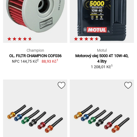
Champion
Motul
OL. FILTR CHAMPION COF036
Motorový olej 5000 4T 10W-40,
1
2
88,93 Kč
4 litry
NPC 144,75 Kč
1
1 208,01 Kč