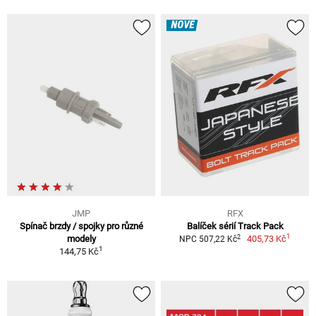
NOVÉ
JMP
RFX
Spínač brzdy / spojky pro různé
Balíček sérií Track Pack
1
2
modely
405,73 Kč
NPC 507,22 Kč
1
144,75 Kč