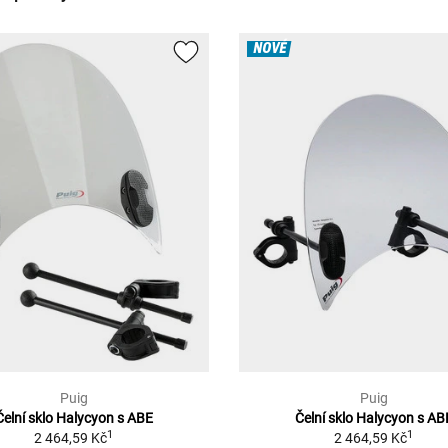
NOVÉ
Puig
Puig
Čelní sklo Halycyon s ABE
Čelní sklo Halycyon s AB
1
1
2 464,59 Kč
2 464,59 Kč