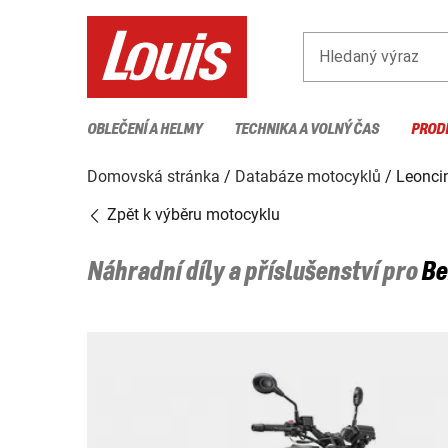
Hledaný výraz
OBLEČENÍ A HELMY
TECHNIKA A VOLNÝ ČAS
PROD
Domovská stránka
Databáze motocyklů
Leonci
Zpět k výběru motocyklu
Náhradní díly a příslušenství pro
Be