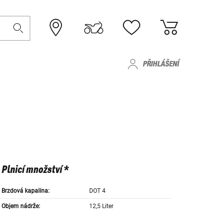
PŘIHLÁŠENÍ
Plnicí množství *
Brzdová kapalina:
DOT 4
Objem nádrže:
12,5 Liter