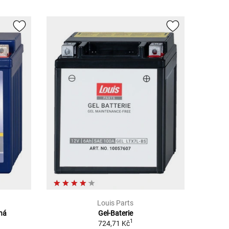
Louis Parts
ěná
Gel-Baterie
1
724,71 Kč