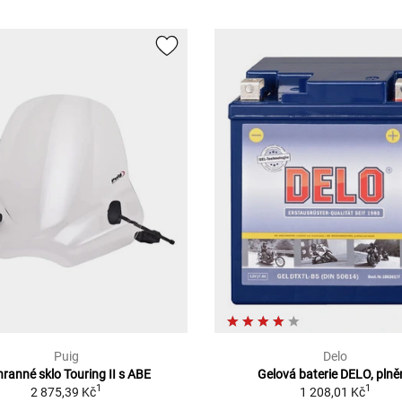
Puig
Delo
ranné sklo Touring II s ABE
Gelová baterie DELO, pln
1
1
2 875,39 Kč
1 208,01 Kč