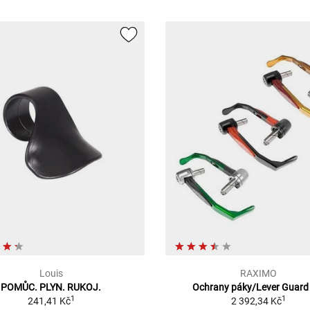
Louis
RAXIMO
POMŮC. PLYN. RUKOJ.
Ochrany páky/Lever Guard
1
1
241,41 Kč
2 392,34 Kč