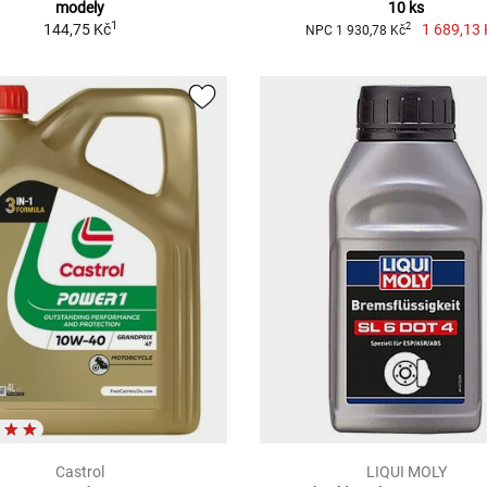
modely
10 ks
1
144,75 Kč
1 689,13 
2
NPC 1 930,78 Kč
Castrol
LIQUI MOLY