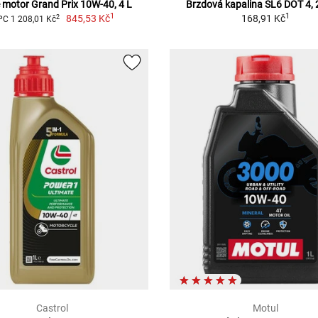
e motor Grand Prix 10W-40, 4 L
Brzdová kapalina SL6 DOT 4, 
1
1
845,53 Kč
168,91 Kč
2
C 1 208,01 Kč
Castrol
Motul