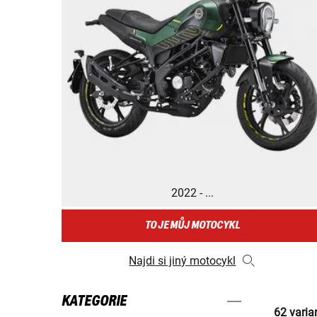
2022 - ...
TO JE MŮJ MOTOCYKL
Najdi si jiný motocykl
KATEGORIE
62 varia