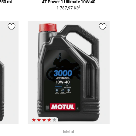
250 ml
4T Power 1 Ultimate 10W-40
1
1 787,97 Kč
Motul