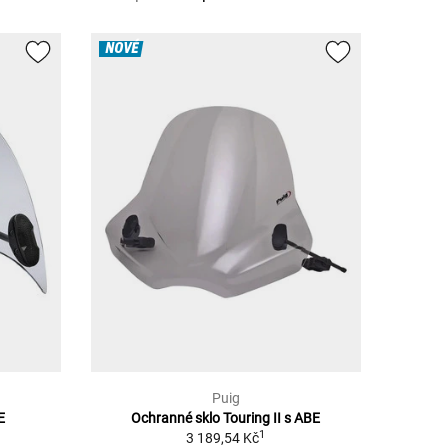
NOVÉ
Puig
E
Ochranné sklo Touring II s ABE
1
3 189,54 Kč