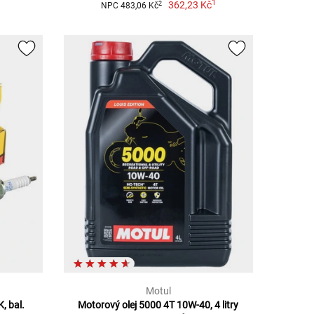
1
362,23 Kč
2
NPC 483,06 Kč
Motul
, bal.
Motorový olej 5000 4T 10W-40, 4 litry