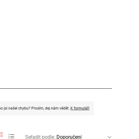
o jsi našel chybu? Prosím, dej nám vědět.
K formuláři
Seřadit podle
: