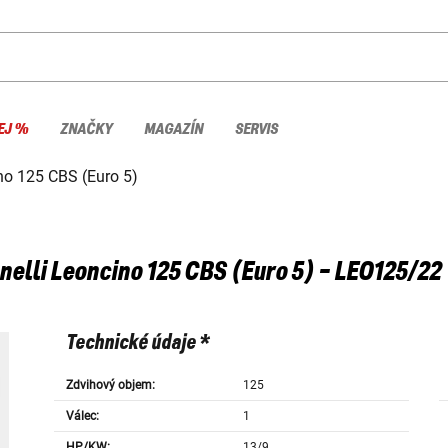
EJ %
ZNAČKY
MAGAZÍN
SERVIS
no 125 CBS (Euro 5)
nelli
Leoncino 125 CBS (Euro 5) - LEO125/22
Technické údaje *
Zdvihový objem:
125
Válec:
1
HP/KW:
13/9