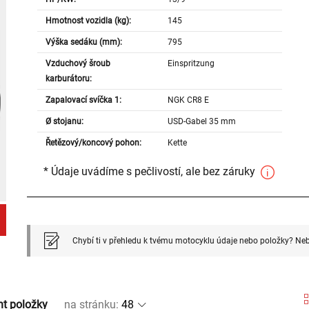
Hmotnost vozidla (kg):
145
Výška sedáku (mm):
795
Vzduchový šroub
Einspritzung
karburátoru:
Zapalovací svíčka 1:
NGK CR8 E
Ø stojanu:
USD-Gabel 35 mm
Řetězový/koncový pohon:
Kette
* Údaje uvádíme s pečlivostí, ale bez záruky
Chybí ti v přehledu k tvému motocyklu údaje nebo položky? Neb
nt položky
na stránku
: