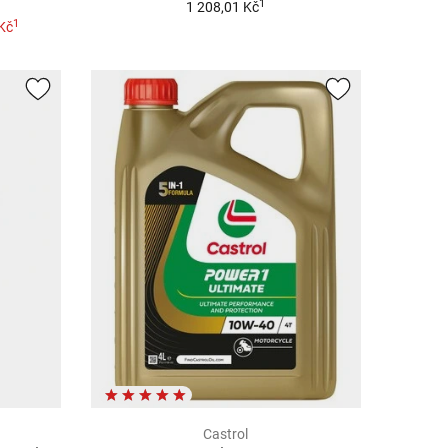
1
1 208,01 Kč
1
Kč
Castrol