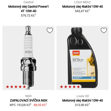
Castrol
LIQUI MOLY
Motorový olej Castrol Power1
Motorový olej 4taktní 10W-40
1
4T 10W-40
543,47 Kč
1
579,72 Kč
NGK
Louis Oil
ZAPALOVACÍ SVÍČKA NGK
Motorový olej 4taktní 10W-40
1
1
2
88,93 Kč
313,90 Kč
NPC 193,08 Kč