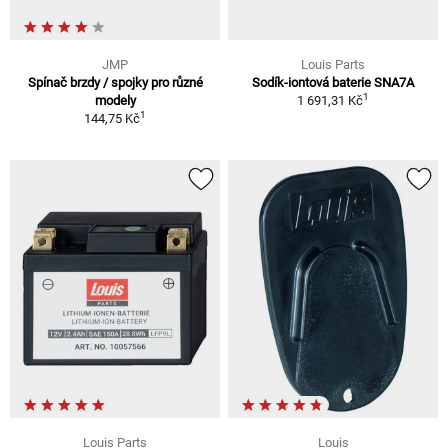
JMP
Louis Parts
Spínač brzdy / spojky pro různé
Sodík-iontová baterie SNA7A
1
modely
1 691,31 Kč
1
144,75 Kč
Louis Parts
Louis