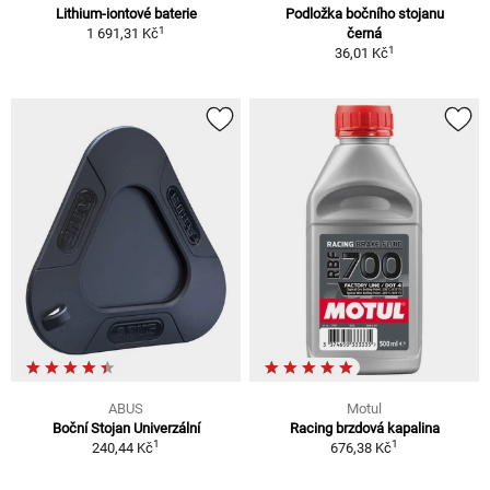
Lithium-iontové baterie
Podložka bočního stojanu
1
1 691,31 Kč
černá
1
36,01 Kč
ABUS
Motul
Boční Stojan Univerzální
Racing brzdová kapalina
1
1
240,44 Kč
676,38 Kč