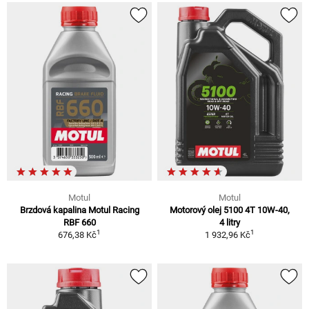
Motul
Motul
Brzdová kapalina Motul Racing
Motorový olej 5100 4T 10W-40,
RBF 660
4 litry
1
1
676,38 Kč
1 932,96 Kč