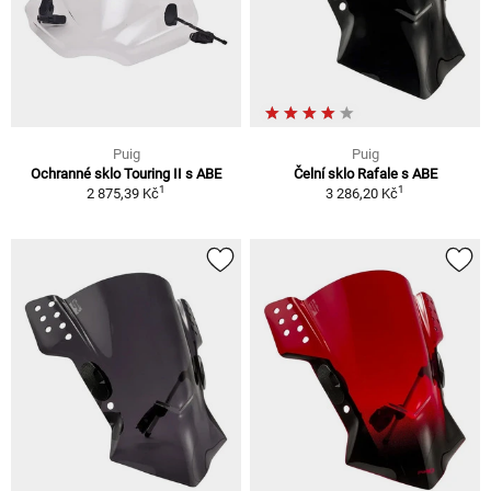
Puig
Puig
Ochranné sklo Touring II s ABE
Čelní sklo Rafale s ABE
1
1
2 875,39 Kč
3 286,20 Kč