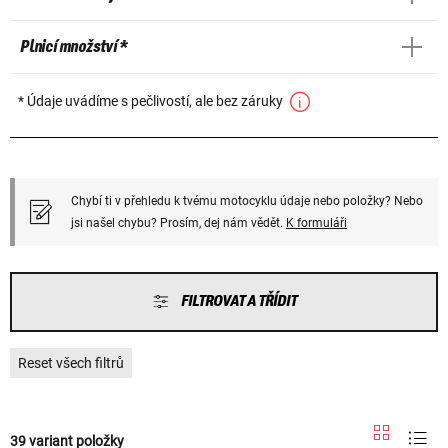
Plnicí množství *
* Údaje uvádíme s pečlivostí, ale bez záruky
Chybí ti v přehledu k tvému motocyklu údaje nebo položky? Nebo
jsi našel chybu? Prosím, dej nám vědět.
K formuláři
FILTROVAT A TŘÍDIT
Reset všech filtrů
39 variant položky