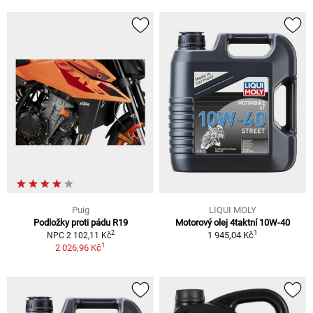
Puig
LIQUI MOLY
Podložky proti pádu R19
Motorový olej 4taktní 10W-40
1
2
1 945,04 Kč
NPC 2 102,11 Kč
1
2 026,96 Kč