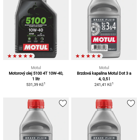
Motul
Motul
Motorový olej 5100 4T 10W-40,
Brzdová kapalina Motul Dot 3 a
1 litr
4, 0,5 l
1
1
531,39 Kč
241,41 Kč