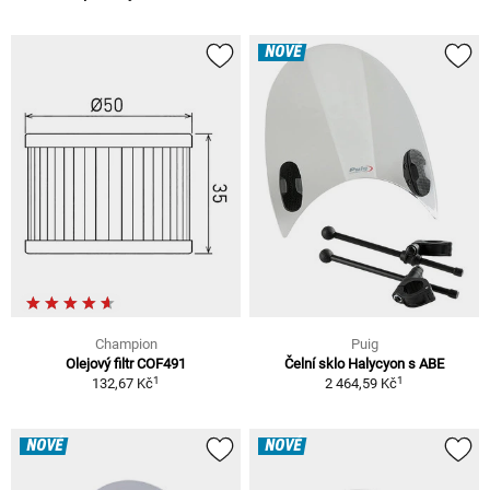
NOVÉ
Champion
Puig
Olejový filtr COF491
Čelní sklo Halycyon s ABE
1
1
132,67 Kč
2 464,59 Kč
NOVÉ
NOVÉ