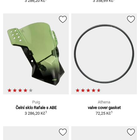
3 286,20 Kč
3 358,69 Kč
Puig
Athena
Čelní sklo Rafale s ABE
valve cover gasket
1
1
3 286,20 Kč
72,25 Kč