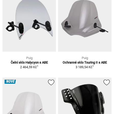
Puig
Puig
Čelní sklo Halycyon s ABE
Ochranné sklo Touring II s ABE
1
1
2 464,59 Kč
3 189,54 Kč
NOVÉ