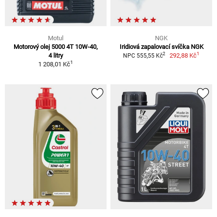
Motul
NGK
Motorový olej 5000 4T 10W-40,
Iridiová zapalovací svíčka NGK
1
2
4 litry
292,88 Kč
NPC 555,55 Kč
1
1 208,01 Kč