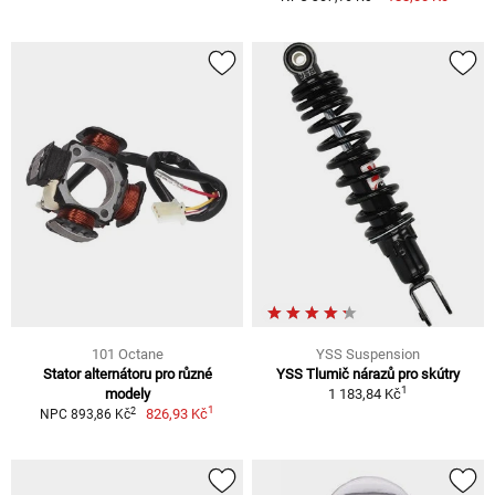
101 Octane
YSS Suspension
Stator alternátoru pro různé
YSS Tlumič nárazů pro skútry
1
modely
1 183,84 Kč
1
2
826,93 Kč
NPC 893,86 Kč