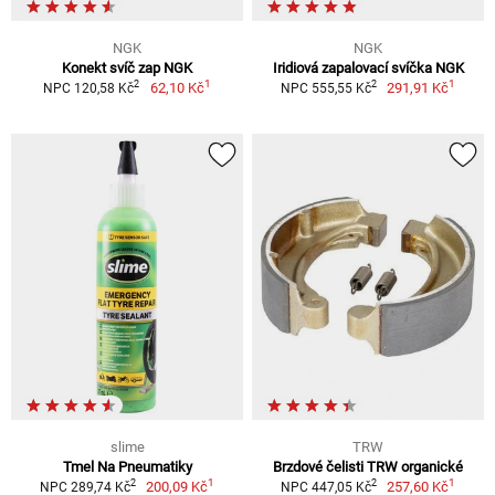
NGK
NGK
Konekt svíč zap NGK
Iridiová zapalovací svíčka NGK
1
1
2
2
62,10 Kč
291,91 Kč
NPC 120,58 Kč
NPC 555,55 Kč
slime
TRW
Tmel Na Pneumatiky
Brzdové čelisti TRW organické
1
1
2
2
200,09 Kč
257,60 Kč
NPC 289,74 Kč
NPC 447,05 Kč