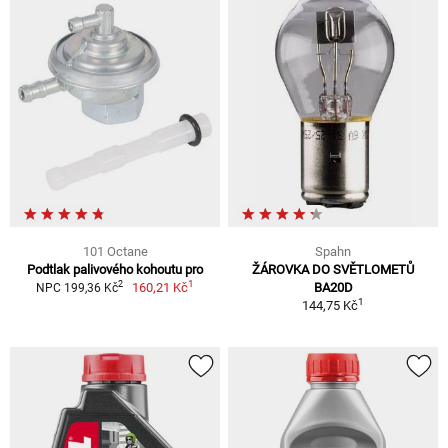
101 Octane
Spahn
Podtlak palivového kohoutu pro
ŽÁROVKA DO SVĚTLOMETŮ
1
2
160,21 Kč
BA20D
NPC 199,36 Kč
1
144,75 Kč