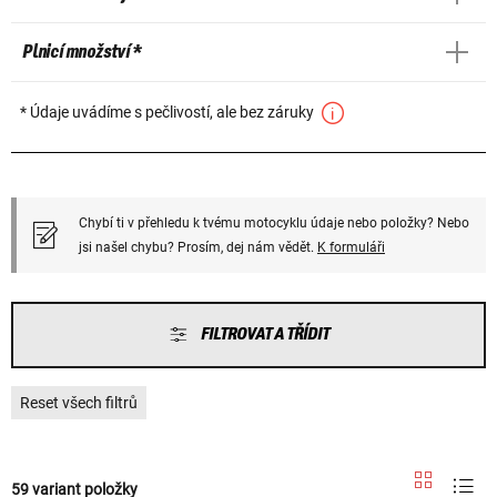
Plnicí množství *
* Údaje uvádíme s pečlivostí, ale bez záruky
Chybí ti v přehledu k tvému motocyklu údaje nebo položky? Nebo
jsi našel chybu? Prosím, dej nám vědět.
K formuláři
FILTROVAT A TŘÍDIT
Reset všech filtrů
59 variant položky