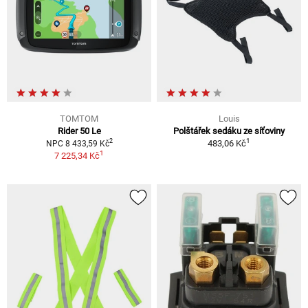
TOMTOM
Louis
Rider 50 Le
Polštářek sedáku ze síťoviny
1
2
483,06 Kč
NPC 8 433,59 Kč
1
7 225,34 Kč