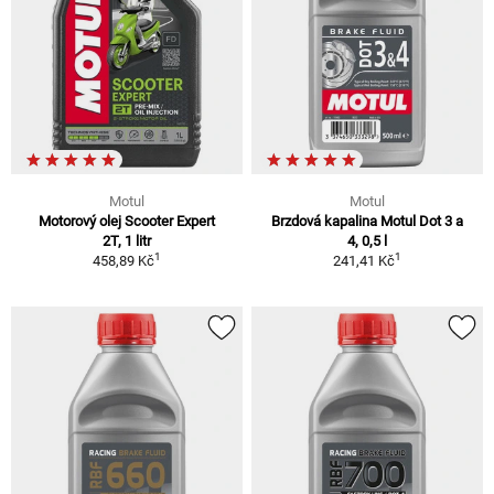
Motul
Motul
Motorový olej Scooter Expert
Brzdová kapalina Motul Dot 3 a
2T, 1 litr
4, 0,5 l
1
1
458,89 Kč
241,41 Kč