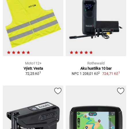
Moto112+
Rothewald
Výstr. Vesta
Aku hustilka 10 bar
1
1
2
72,25 Kč
724,71 Kč
NPC 1 208,01 Kč