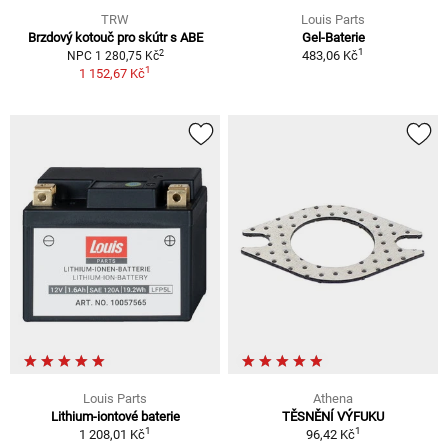
TRW
Louis Parts
Brzdový kotouč pro skútr s ABE
Gel-Baterie
1
2
483,06 Kč
NPC 1 280,75 Kč
1
1 152,67 Kč
Louis Parts
Athena
Lithium-iontové baterie
TĚSNĚNÍ VÝFUKU
1
1
1 208,01 Kč
96,42 Kč