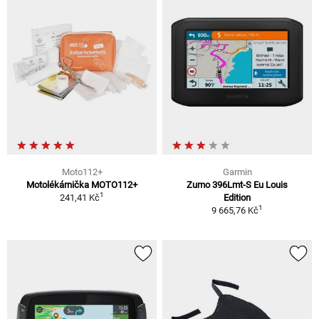
Moto112+
Garmin
Motolékárnička MOTO112+
Zumo 396Lmt-S Eu Louis
1
241,41 Kč
Edition
1
9 665,76 Kč