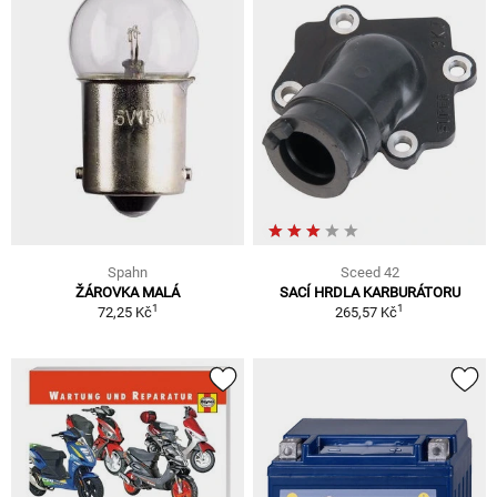
Spahn
Sceed 42
ŽÁROVKA MALÁ
SACÍ HRDLA KARBURÁTORU
1
1
72,25 Kč
265,57 Kč