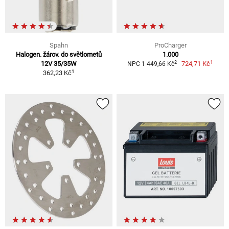
Spahn
ProCharger
Halogen. žárov. do světlometů
1.000
1
2
12V 35/35W
724,71 Kč
NPC 1 449,66 Kč
1
362,23 Kč