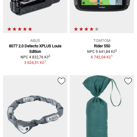
ABUS
TOMTOM
8077 2.0 Detecto XPLUS Louis
Rider 550
2
Edition
NPC 9 641,84 Kč
1
2
6 742,04 Kč
NPC 4 832,76 Kč
1
3 624,51 Kč