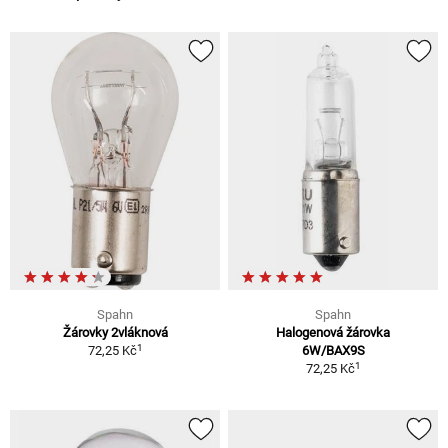
Spahn
Spahn
Žárovky 2vláknová
Halogenová žárovka
1
72,25 Kč
6W/BAX9S
1
72,25 Kč