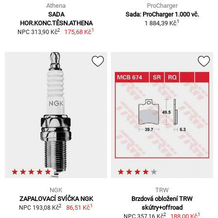
Athena
ProCharger
SADA
Sada: ProCharger 1.000 vč.
1
HOR.KONC.TĚSN.ATHENA
1 884,39 Kč
1
2
175,68 Kč
NPC 313,90 Kč
NGK
TRW
ZAPALOVACÍ SVÍČKA NGK
Brzdová obložení TRW
1
2
86,51 Kč
skútry+offroad
NPC 193,08 Kč
1
2
188,00 Kč
NPC 357,16 Kč