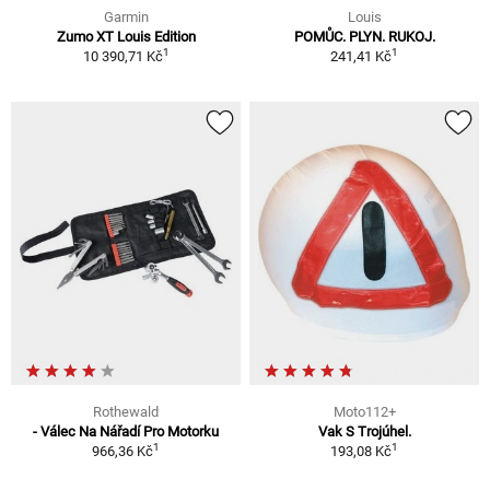
Garmin
Louis
Zumo XT Louis Edition
POMŮC. PLYN. RUKOJ.
1
1
10 390,71 Kč
241,41 Kč
Rothewald
Moto112+
- Válec Na Nářadí Pro Motorku
Vak S Trojúhel.
1
1
966,36 Kč
193,08 Kč