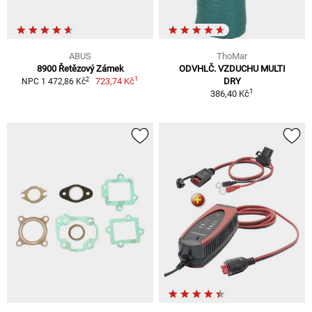
ABUS
ThoMar
8900 Řetězový Zámek
ODVHLČ. VZDUCHU MULTI
1
2
723,74 Kč
DRY
NPC 1 472,86 Kč
1
386,40 Kč