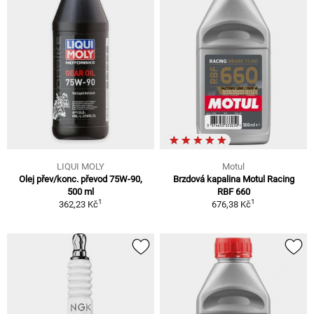
LIQUI MOLY
Motul
Olej přev/konc. převod 75W-90,
Brzdová kapalina Motul Racing
500 ml
RBF 660
1
1
362,23 Kč
676,38 Kč