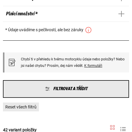
Plnicí množství *
* Údaje uvádíme s pečlivostí, ale bez záruky
Chybí ti v přehledu k tvému motocyklu údaje nebo položky? Nebo
jsi našel chybu? Prosím, dej nám vědět.
K formuláři
FILTROVAT A TŘÍDIT
Reset všech filtrů
42 variant položky