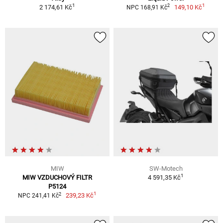
1
1
2
2 174,61 Kč
149,10 Kč
NPC 168,91 Kč
MIW
SW-Motech
1
MIW VZDUCHOVÝ FILTR
4 591,35 Kč
P5124
1
2
239,23 Kč
NPC 241,41 Kč