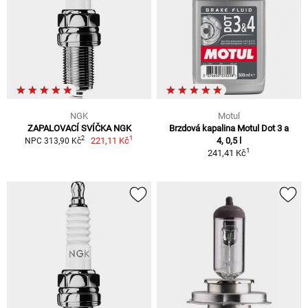
NGK
Motul
ZAPALOVACÍ SVÍČKA NGK
Brzdová kapalina Motul Dot 3 a
1
2
221,11 Kč
4, 0,5 l
NPC 313,90 Kč
1
241,41 Kč