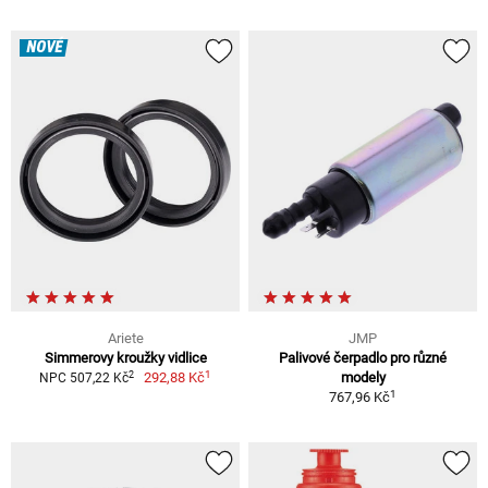
NOVÉ
Ariete
JMP
Simmerovy kroužky vidlice
Palivové čerpadlo pro různé
1
2
292,88 Kč
modely
NPC 507,22 Kč
1
767,96 Kč