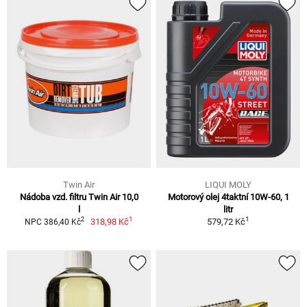
Twin Air
LIQUI MOLY
Nádoba vzd. filtru Twin Air 10,0
Motorový olej 4taktní 10W-60, 1
l
litr
1
1
2
318,98 Kč
579,72 Kč
NPC 386,40 Kč