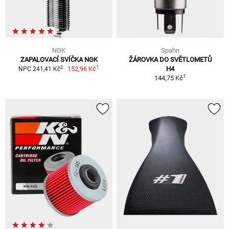
NGK
Spahn
ZAPALOVACÍ SVÍČKA NGK
ŽÁROVKA DO SVĚTLOMETŮ
1
2
152,96 Kč
H4
NPC 241,41 Kč
1
144,75 Kč