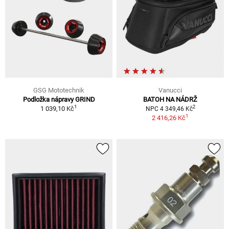
GSG Mototechnik
Vanucci
Podložka nápravy GRIND
BATOH NA NÁDRŽ
1
2
1 039,10 Kč
NPC 4 349,46 Kč
1
2 416,26 Kč