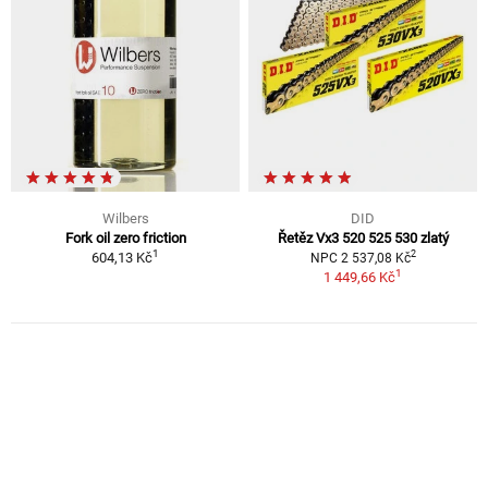
Wilbers
DID
Fork oil zero friction
Řetěz Vx3 520 525 530 zlatý
1
2
604,13 Kč
NPC 2 537,08 Kč
1
1 449,66 Kč