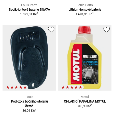
Louis Parts
Louis Parts
Sodík-iontová baterie SNA7A
Lithium-iontové baterie
1
1
1 691,31 Kč
1 691,31 Kč
Louis
Motul
Podložka bočního stojanu
CHLADICÍ KAPALINA MOTUL
1
černá
313,90 Kč
1
36,01 Kč