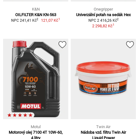
K&N
Onegripper
OILFILTER K&N KN-563
Univerzální potah na sedák Hex
1
2
2
121,07 Kč
NPC 241,41 Kč
NPC 2 416,26 Kč
1
2 298,82 Kč
Motul
Twin Air
Motorový olej 7100 4T 10W-60,
Nádoba vzd. filtru Twin Air
4 litry
Liquid Power