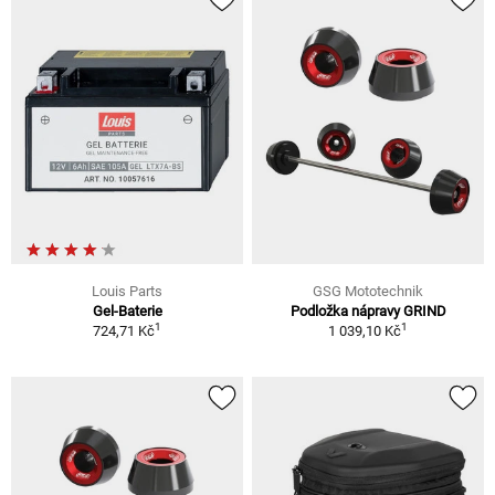
Louis Parts
GSG Mototechnik
Gel-Baterie
Podložka nápravy GRIND
1
1
724,71 Kč
1 039,10 Kč