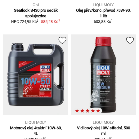
Givi
LIQUI MOLY
Seatlock S430 pro sedák
Olej přev/konc. převod 75W-90,
spolujezdce
1 litr
1
1
2
585,28 Kč
603,88 Kč
NPC 724,95 Kč
LIQUI MOLY
LIQUI MOLY
Motorový olej 4taktní 10W-60,
Vidlicový olej 10W střední, 500
4L
ml
1
1