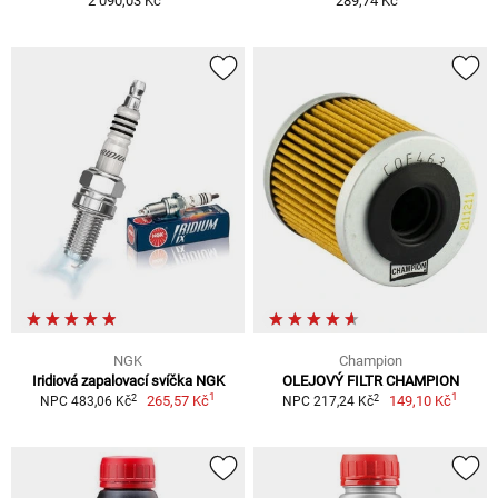
2 090,03 Kč
289,74 Kč
NGK
Champion
Iridiová zapalovací svíčka NGK
OLEJOVÝ FILTR CHAMPION
1
1
2
2
265,57 Kč
149,10 Kč
NPC 483,06 Kč
NPC 217,24 Kč