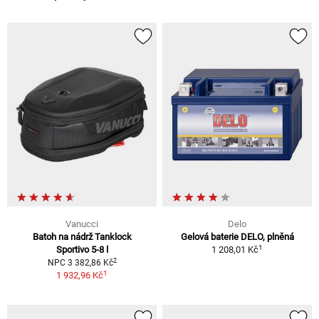
Vanucci
Delo
Batoh na nádrž Tanklock
Gelová baterie DELO, plněná
1
Sportivo 5-8 l
1 208,01 Kč
2
NPC 3 382,86 Kč
1
1 932,96 Kč