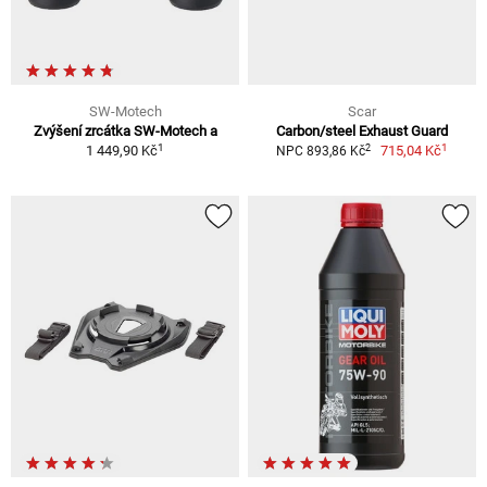
SW-Motech
Scar
Zvýšení zrcátka SW-Motech a
Carbon/steel Exhaust Guard
1
1
2
1 449,90 Kč
715,04 Kč
NPC 893,86 Kč