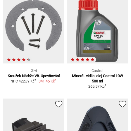
Givi
Castrol
Kroužek Nádrže Vč. Upevňování
Minerál. vidlic. olej Castrol 10W
1
2
341,45 Kč
500 ml
NPC 422,89 Kč
1
265,57 Kč