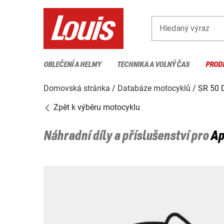
Hledaný výraz
OBLEČENÍ A HELMY
TECHNIKA A VOLNÝ ČAS
PROD
Domovská stránka
Databáze motocyklů
SR 50 
Zpět k výběru motocyklu
Náhradní díly a příslušenství pro
Ap