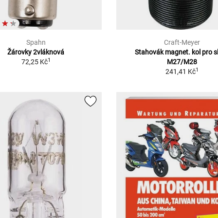
Spahn
Craft-Meyer
Žárovky 2vláknová
Stahovák magnet. kol pro s
1
72,25 Kč
M27/M28
1
241,41 Kč