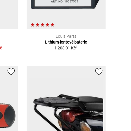
Louis Parts
Lithium-iontové baterie
1
1
Kč
1 208,01 Kč