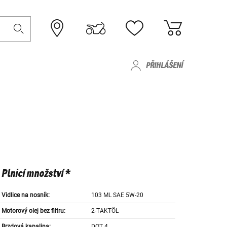
PŘIHLÁŠENÍ
Plnicí množství *
Vidlice na nosník:
103 ML SAE 5W-20
Motorový olej bez filtru:
2-TAKTÖL
Brzdová kapalina:
DOT 4