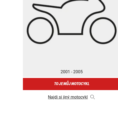
2001 - 2005
TO JE MŮJ MOTOCYKL
Najdi si jiný motocykl