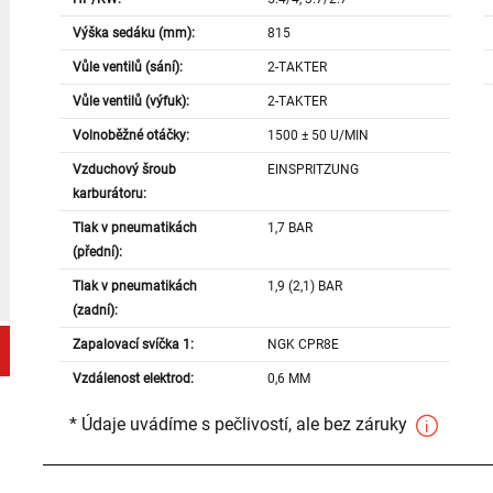
Výška sedáku (mm):
815
Vůle ventilů (sání):
2-TAKTER
Vůle ventilů (výfuk):
2-TAKTER
Volnoběžné otáčky:
1500 ± 50 U/MIN
Vzduchový šroub
EINSPRITZUNG
karburátoru:
Tlak v pneumatikách
1,7 BAR
(přední):
Tlak v pneumatikách
1,9 (2,1) BAR
(zadní):
Zapalovací svíčka 1:
NGK CPR8E
Vzdálenost elektrod:
0,6 MM
* Údaje uvádíme s pečlivostí, ale bez záruky