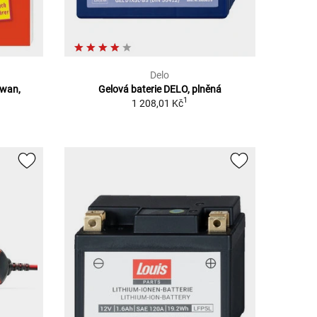
Delo
-wan,
Gelová baterie DELO, plněná
1
1 208,01 Kč