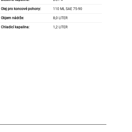
Olej pro koncové pohony:
110 ML SAE 75-90
Objem nádrže:
8,0 LITER
Chladicí kapalina:
1,2 LITER