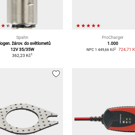
Spahn
ProCharger
ogen. žárov. do světlometů
1.000
12V 35/35W
724,71 
2
NPC 1 449,66 Kč
1
362,23 Kč