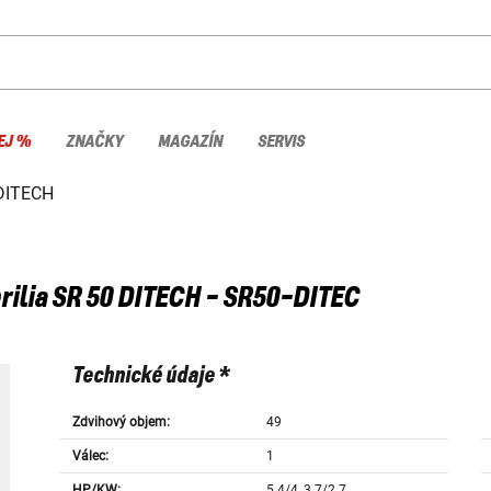
EJ %
ZNAČKY
MAGAZÍN
SERVIS
DITECH
rilia
SR 50 DITECH - SR50-DITEC
Technické údaje *
Zdvihový objem:
49
Válec:
1
HP/KW:
5.4/4, 3.7/2.7