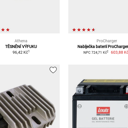
Athena
ProCharger
TĚSNĚNÍ VÝFUKU
Nabíječka baterií ProCharge
1
96,42 Kč
603,88 K
2
NPC 724,71 Kč