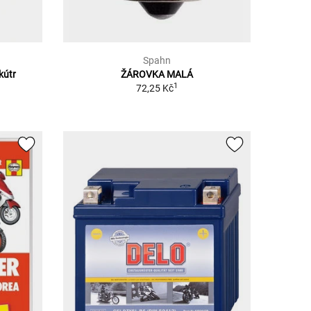
Spahn
kútr
ŽÁROVKA MALÁ
1
72,25 Kč