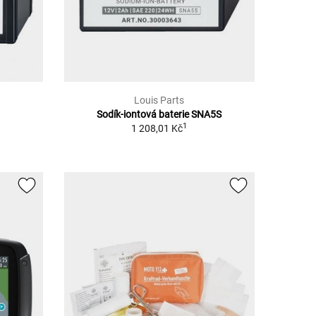
Louis Parts
Sodík-iontová baterie SNA5S
1
1 208,01 Kč