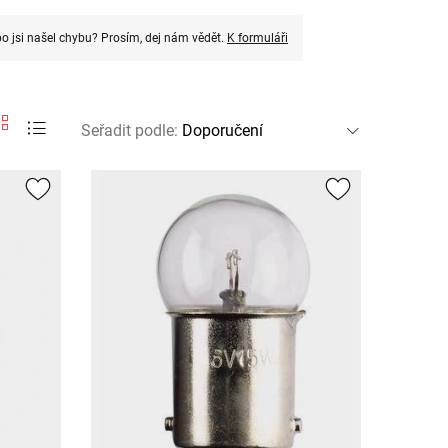
o jsi našel chybu? Prosím, dej nám vědět.
K formuláři
Seřadit podle
: