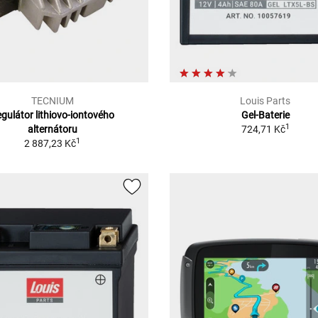
TECNIUM
Louis Parts
gulátor lithiovo-iontového
Gel-Baterie
1
alternátoru
724,71 Kč
1
2 887,23 Kč