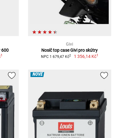
Givi
r 600
Nosič top case Givi pro skútry
1
1
č
1 356,14 Kč
2
NPC 1 679,47 Kč
NOVÉ