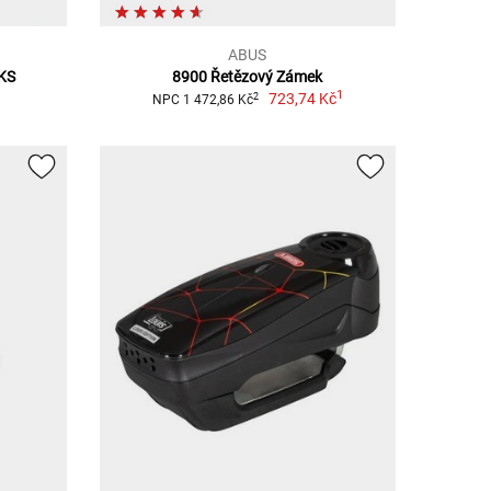
ABUS
KS
8900 Řetězový Zámek
1
723,74 Kč
2
NPC 1 472,86 Kč