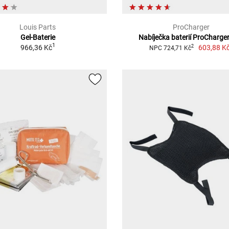
Louis Parts
ProCharger
Gel-Baterie
Nabíječka baterií ProCharge
1
966,36 Kč
603,88 K
2
NPC 724,71 Kč