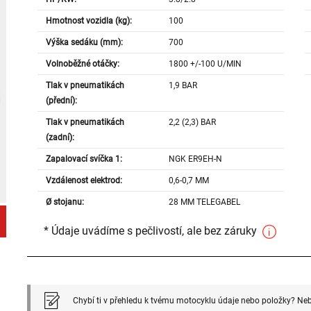
Hmotnost vozidla (kg):
100
Výška sedáku (mm):
700
Volnoběžné otáčky:
1800 +/-100 U/MIN
Tlak v pneumatikách
1,9 BAR
(přední):
Tlak v pneumatikách
2,2 (2,3) BAR
(zadní):
Zapalovací svíčka 1:
NGK ER9EH-N
Vzdálenost elektrod:
0,6-0,7 MM
Ø stojanu:
28 MM TELEGABEL
* Údaje uvádíme s pečlivostí, ale bez záruky
Chybí ti v přehledu k tvému motocyklu údaje nebo položky? Neb