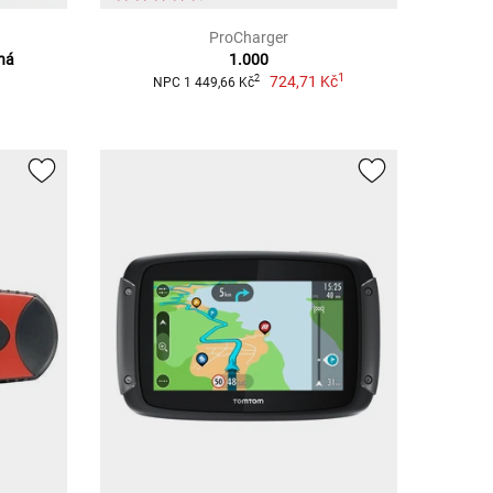
ProCharger
ěná
1.000
1
724,71 Kč
2
NPC 1 449,66 Kč