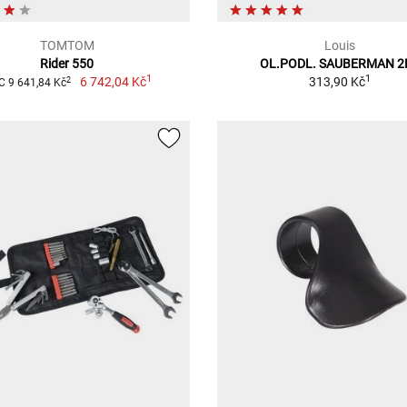
TOMTOM
Louis
Rider 550
OL.PODL. SAUBERMAN 2
1
1
6 742,04 Kč
313,90 Kč
2
 9 641,84 Kč