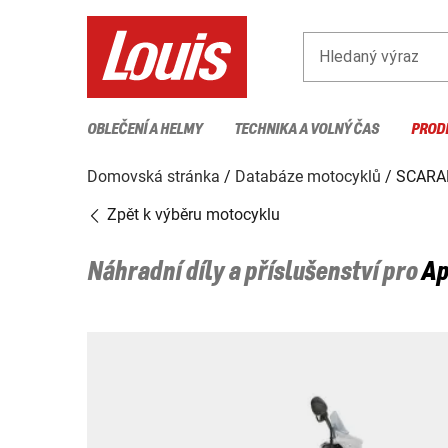
Hledaný výraz
OBLEČENÍ A HELMY
TECHNIKA A VOLNÝ ČAS
PROD
Domovská stránka
Databáze motocyklů
SCARA
Zpět k výběru motocyklu
Náhradní díly a příslušenství pro
Ap