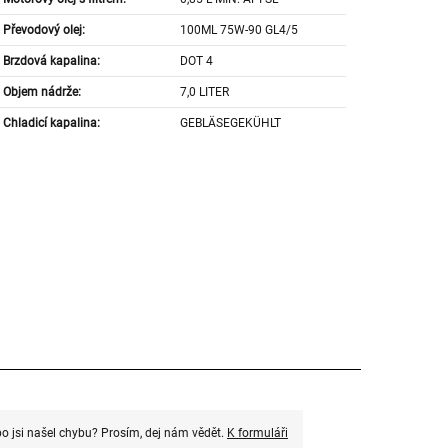
Převodový olej:
100ML 75W-90 GL4/5
Brzdová kapalina:
DOT 4
Objem nádrže:
7,0 LITER
Chladicí kapalina:
GEBLÄSEGEKÜHLT
o jsi našel chybu? Prosím, dej nám vědět.
K formuláři