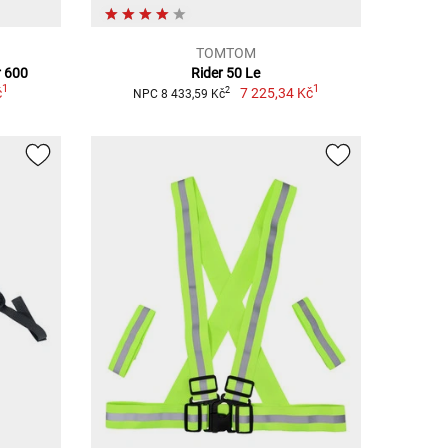
TOMTOM
r 600
Rider 50 Le
1
1
č
7 225,34 Kč
2
NPC 8 433,59 Kč