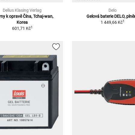
Delius Klasing Verlag
Delo
ny k opravě Čína, Tchaj-wan,
Gelová baterie DELO, pln
1
Korea
1 449,66 Kč
1
601,71 Kč