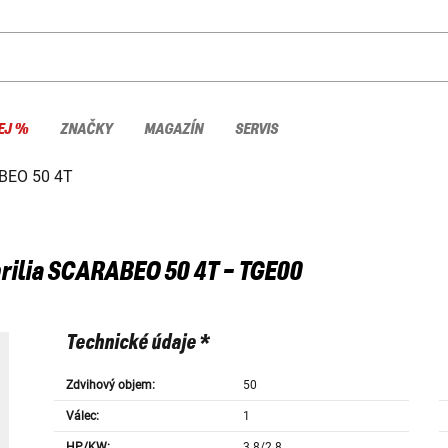
EJ %
ZNAČKY
MAGAZÍN
SERVIS
BEO 50 4T
rilia
SCARABEO 50 4T - TGE00
Technické údaje *
Zdvihový objem:
50
Válec:
1
HP/KW:
3.8/2.8