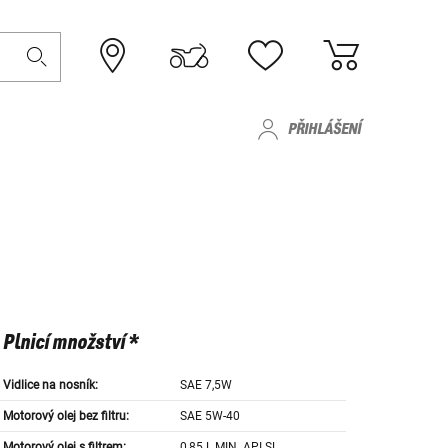
PŘIHLÁŠENÍ
Plnicí množství *
Vidlice na nosník:
SAE 7,5W
Motorový olej bez filtru:
SAE 5W-40
Motorový olej s filtrem:
0,85 L MIN. API SL