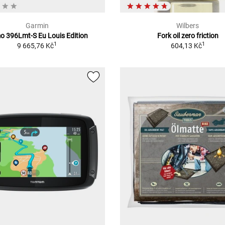
Garmin
Wilbers
 396Lmt-S Eu Louis Edition
Fork oil zero friction
1
1
9 665,76 Kč
604,13 Kč