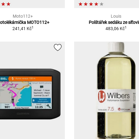
Moto112+
Louis
otolékárnička MOTO112+
Polštářek sedáku ze síťov
1
1
241,41 Kč
483,06 Kč