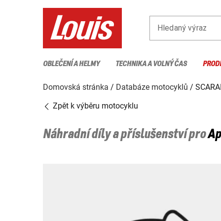
Hledaný výraz
OBLEČENÍ A HELMY
TECHNIKA A VOLNÝ ČAS
PROD
Domovská stránka
Databáze motocyklů
SCARA
Zpět k výběru motocyklu
Náhradní díly a příslušenství pro
Ap