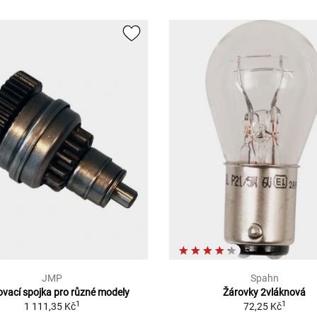
JMP
Spahn
ovací spojka pro různé modely
Žárovky 2vláknová
1
1
1 111,35 Kč
72,25 Kč