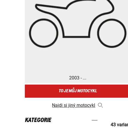
2003 - ...
TO JE MŮJ MOTOCYKL
Najdi si jiný motocykl
KATEGORIE
43 varia