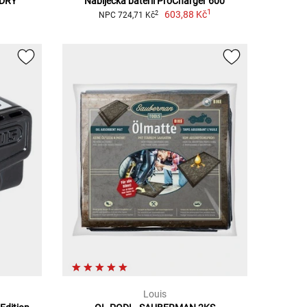
 DRY
Nabíječka baterií ProCharger 600
1
603,88 Kč
2
NPC 724,71 Kč
Louis