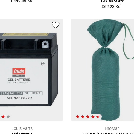
1 449,66 Kč
12V 35/35W
1
362,23 Kč
Louis Parts
ThoMar