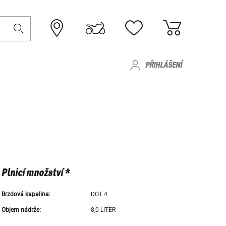
PŘIHLÁŠENÍ
Plnicí množství *
Brzdová kapalina:
DOT 4
Objem nádrže:
8,0 LITER