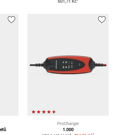
1
601,71 Kč
ProCharger
metů
1.000
1
2