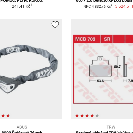
POMŮC. PLYN. RUKOJ.
8077 2.0 Detecto XPLUS Louis 
1
241,41 Kč
3 624,51 
2
NPC 4 832,76 Kč
ABUS
TRW