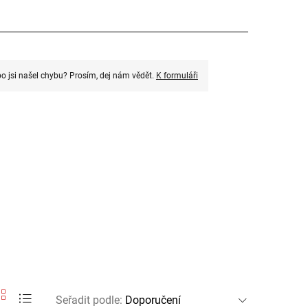
o jsi našel chybu? Prosím, dej nám vědět.
K formuláři
Seřadit podle
: