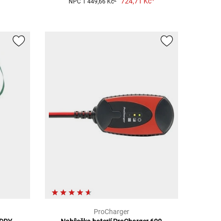
724,71 Kč
NPC 1 449,66 Kč
ProCharger