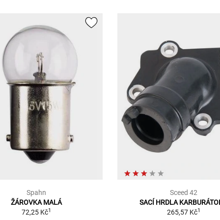
Spahn
Sceed 42
ŽÁROVKA MALÁ
SACÍ HRDLA KARBURÁTO
1
1
72,25 Kč
265,57 Kč