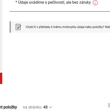
* Údaje uvádíme s pečlivostí, ale bez záruky
Chybí ti v přehledu k tvému motocyklu údaje nebo položky? Neb
nt položky
na stránku
: