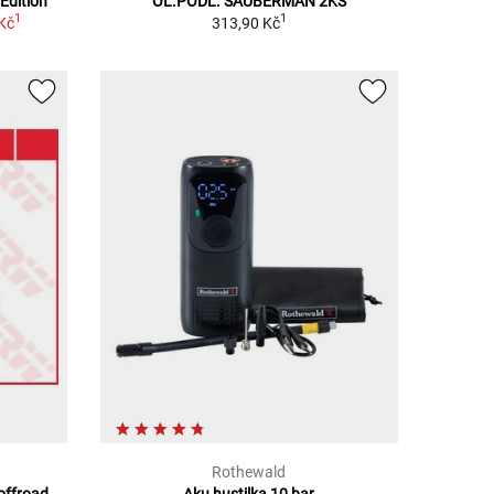
Edition
OL.PODL. SAUBERMAN 2KS
1
1
Kč
313,90 Kč
Rothewald