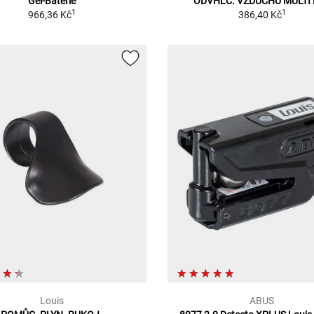
Gel-Baterie
ODVHLČ. VZDUCHU MULTI
1
1
966,36 Kč
386,40 Kč
Louis
ABUS