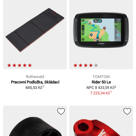
Rothewald
TOMTOM
Pracovní Podložka, Skládací
Rider 50 Le
1
2
845,53 Kč
NPC 8 433,59 Kč
1
7 225,34 Kč