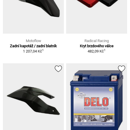
Motoflow
Radical Racing
Zadní kapotáž / zadní blatník
Kryt brzdového válce
1
1
1 207,04 Kč
482,09 Kč