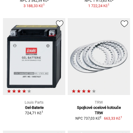
NPC 3 542,59 Kč
NPC 1 913,63 Kč
1
1
3 188,33 Kč
1 722,24 Kč
Louis Parts
TRW
Gel-Baterie
Spojkové ocelové kotouče
1
724,71 Kč
TRW
1
2
663,33 Kč
NPC 737,03 Kč