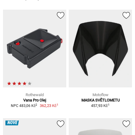
Rothewald
Motoflow
Vana Pro Olej
MASKA SVĚTLOMETU
1
1
2
362,23 Kč
457,93 Kč
NPC 483,06 Kč
NOVÉ