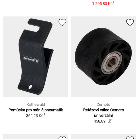
1
1 205,83 Kč
Rothewald
Cemoto
Pomůcka pro měnič pneumatik
Řetězový válec Cemoto
1
362,23 Kč
univerzální
1
458,89 Kč