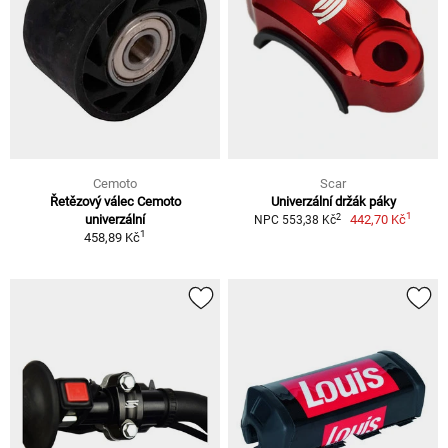
Cemoto
Scar
Řetězový válec Cemoto
Univerzální držák páky
1
2
univerzální
442,70 Kč
NPC 553,38 Kč
1
458,89 Kč