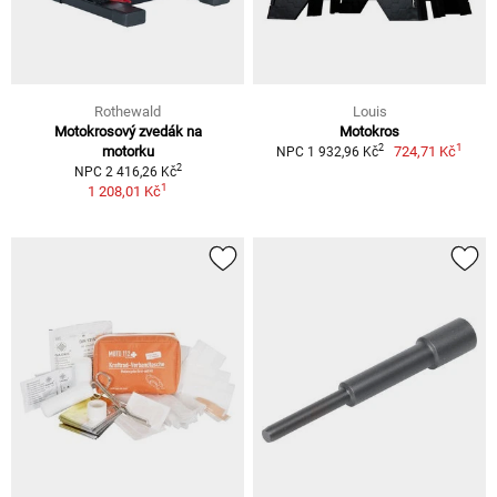
Rothewald
Louis
Motokrosový zvedák na
Motokros
1
2
motorku
724,71 Kč
NPC 1 932,96 Kč
2
NPC 2 416,26 Kč
1
1 208,01 Kč