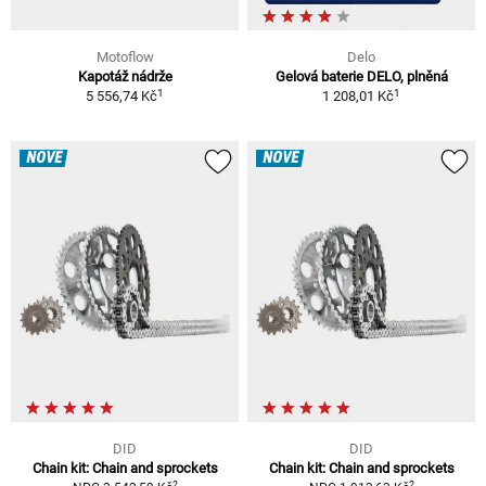
Motoflow
Delo
Kapotáž nádrže
Gelová baterie DELO, plněná
1
1
5 556,74 Kč
1 208,01 Kč
NOVÉ
NOVÉ
DID
DID
Chain kit: Chain and sprockets
Chain kit: Chain and sprockets
2
2