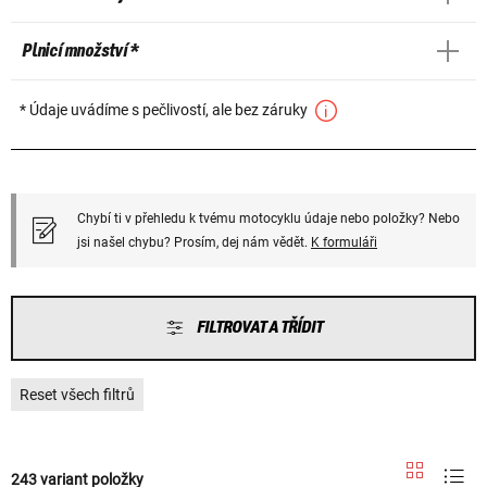
Plnicí množství *
* Údaje uvádíme s pečlivostí, ale bez záruky
Chybí ti v přehledu k tvému motocyklu údaje nebo položky? Nebo
jsi našel chybu? Prosím, dej nám vědět.
K formuláři
FILTROVAT A TŘÍDIT
Reset všech filtrů
243 variant položky