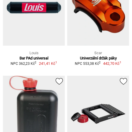
Louis
Scar
Bar PAd universal
Univerzální držák páky
1
1
2
2
241,41 Kč
442,70 Kč
NPC 362,23 Kč
NPC 553,38 Kč