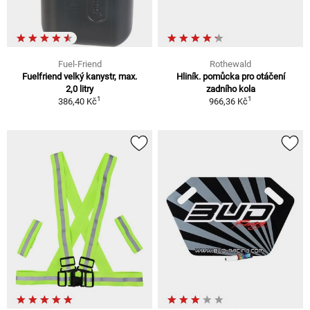
Fuel-Friend
Rothewald
Fuelfriend velký kanystr, max.
Hliník. pomůcka pro otáčení
2,0 litry
zadního kola
1
1
386,40 Kč
966,36 Kč