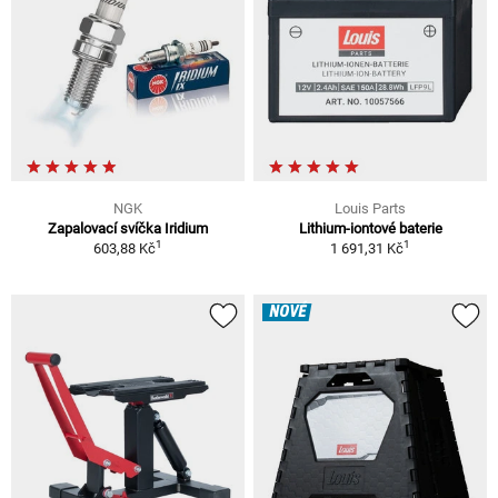
NGK
Louis Parts
Zapalovací svíčka Iridium
Lithium-iontové baterie
1
1
603,88 Kč
1 691,31 Kč
NOVÉ