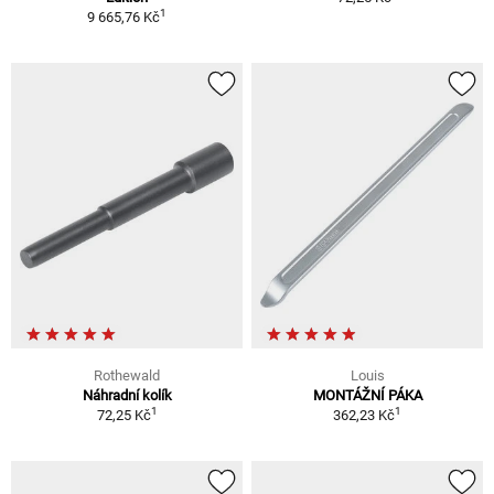
1
9 665,76 Kč
Rothewald
Louis
Náhradní kolík
MONTÁŽNÍ PÁKA
1
1
72,25 Kč
362,23 Kč