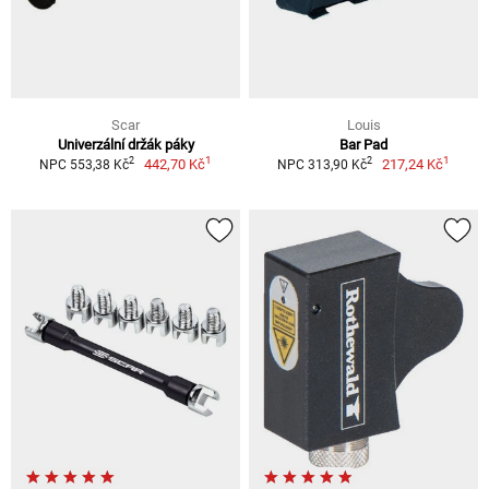
Scar
Louis
Univerzální držák páky
Bar Pad
1
1
2
2
442,70 Kč
217,24 Kč
NPC 553,38 Kč
NPC 313,90 Kč