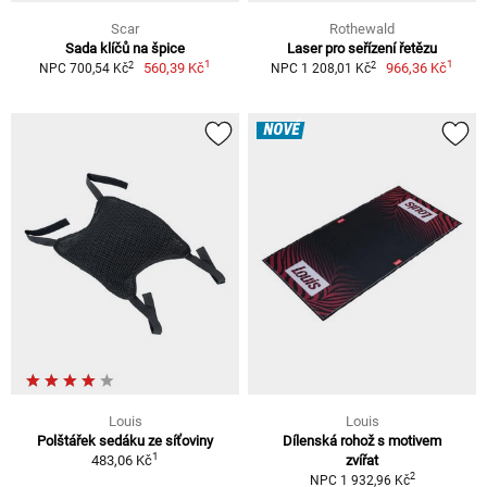
Scar
Rothewald
Sada klíčů na špice
Laser pro seřízení řetězu
1
1
2
2
560,39 Kč
966,36 Kč
NPC 700,54 Kč
NPC 1 208,01 Kč
NOVÉ
Louis
Louis
Polštářek sedáku ze síťoviny
Dílenská rohož s motivem
1
483,06 Kč
zvířat
2
NPC 1 932,96 Kč