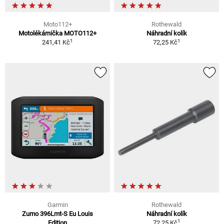
Moto112+
Rothewald
Motolékárnička MOTO112+
Náhradní kolík
1
1
241,41 Kč
72,25 Kč
Garmin
Rothewald
Zumo 396Lmt-S Eu Louis
Náhradní kolík
1
Edition
72,25 Kč