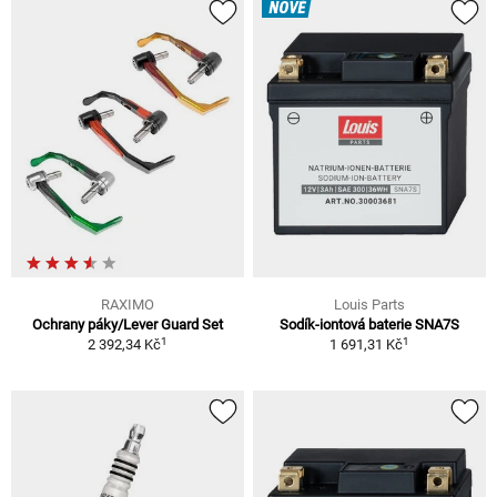
NOVÉ
RAXIMO
Louis Parts
Ochrany páky/Lever Guard Set
Sodík-iontová baterie SNA7S
1
1
2 392,34 Kč
1 691,31 Kč