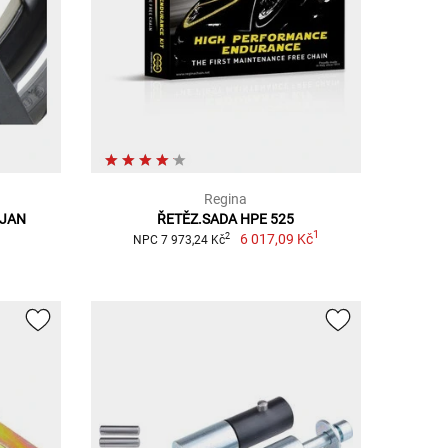
Regina
OJAN
ŘETĚZ.SADA HPE 525
1
6 017,09 Kč
2
NPC 7 973,24 Kč