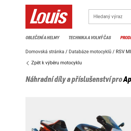
Hledaný výraz
OBLEČENÍ A HELMY
TECHNIKA A VOLNÝ ČAS
PROD
Domovská stránka
Databáze motocyklů
RSV MI
Zpět k výběru motocyklu
Náhradní díly a příslušenství pro
Ap