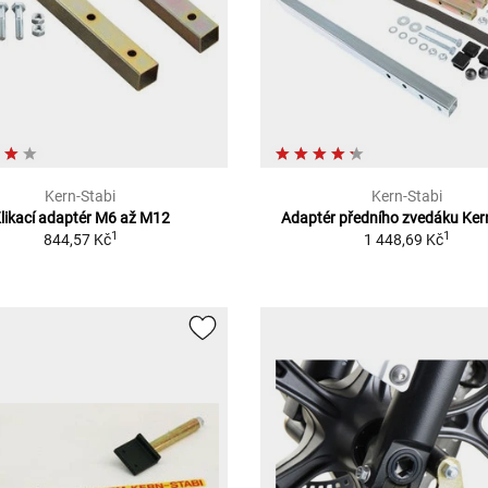
Kern-Stabi
Kern-Stabi
likací adaptér M6 až M12
Adaptér předního zvedáku Ker
1
1
844,57 Kč
1 448,69 Kč