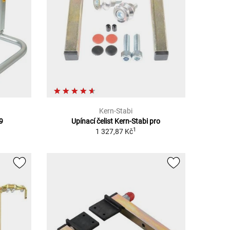
Kern-Stabi
9
Upínací čelist Kern-Stabi pro
1
1 327,87 Kč