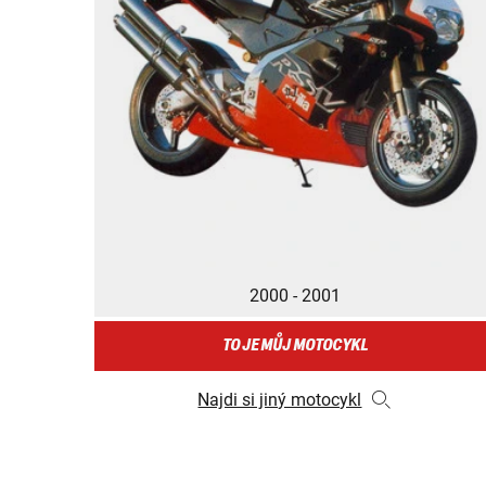
2000 - 2001
TO JE MŮJ MOTOCYKL
Najdi si jiný motocykl