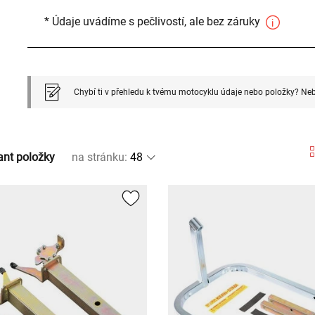
* Údaje uvádíme s pečlivostí, ale bez záruky
Chybí ti v přehledu k tvému motocyklu údaje nebo položky? Neb
ant položky
na stránku
: