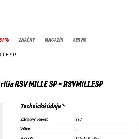
EJ %
ZNAČKY
MAGAZÍN
SERVIS
LLE SP
rilia
RSV MILLE SP - RSVMILLESP
Technické údaje *
Zdvihový objem:
997
Válec:
2
HP/KW:
146/108, 98/72