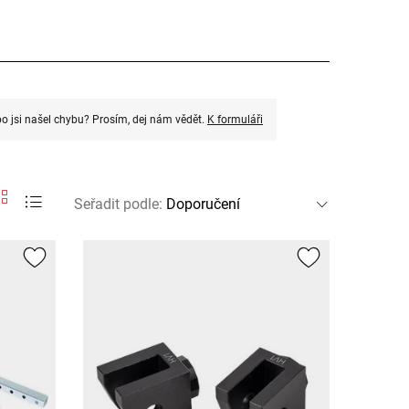
o jsi našel chybu? Prosím, dej nám vědět.
K formuláři
Seřadit podle
: