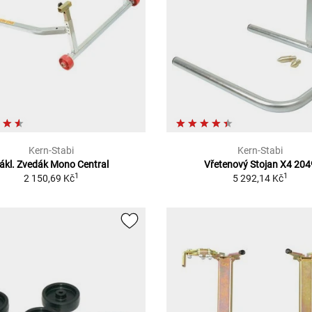
Kern-Stabi
Kern-Stabi
ákl. Zvedák Mono Central
Vřetenový Stojan X4 204
1
1
2 150,69 Kč
5 292,14 Kč