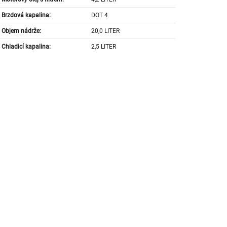
Brzdová kapalina:
DOT 4
Objem nádrže:
20,0 LITER
Chladicí kapalina:
2,5 LITER