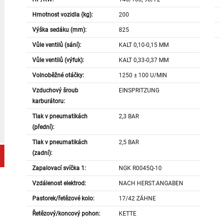
Hmotnost vozidla (kg):
200
Výška sedáku (mm):
825
Vůle ventilů (sání):
KALT 0,10-0,15 MM
Vůle ventilů (výfuk):
KALT 0,33-0,37 MM
Volnoběžné otáčky:
1250 ± 100 U/MIN
Vzduchový šroub
EINSPRITZUNG
karburátoru:
Tlak v pneumatikách
2,3 BAR
(přední):
Tlak v pneumatikách
2,5 BAR
(zadní):
Zapalovací svíčka 1:
NGK R0045Q-10
Vzdálenost elektrod:
NACH HERST.ANGABEN
Pastorek/řetězové kolo:
17/42 ZÄHNE
Řetězový/koncový pohon:
KETTE