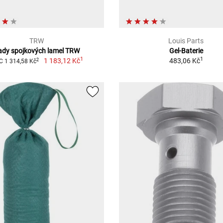
TRW
Louis Parts
ady spojkových lamel TRW
Gel-Baterie
1
1
1 183,12 Kč
483,06 Kč
2
 1 314,58 Kč