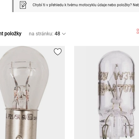
Chybí ti v přehledu k tvému motocyklu údaje nebo položky? Neb
nt položky
na stránku
: