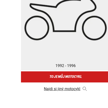
1992 - 1996
TO JE MŮJ MOTOCYKL
Najdi si jiný motocykl