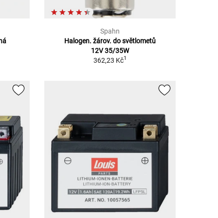
Spahn
ěná
Halogen. žárov. do světlometů
12V 35/35W
1
362,23 Kč