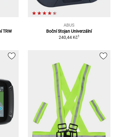
ABUS
bí TRW
Boční Stojan Univerzální
1
240,44 Kč