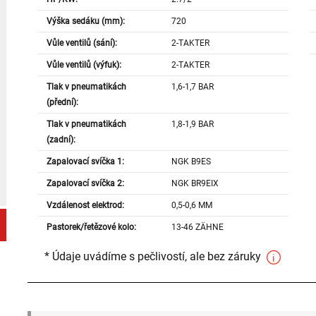
Výška sedáku (mm):
720
Vůle ventilů (sání):
2-TAKTER
Vůle ventilů (výfuk):
2-TAKTER
Tlak v pneumatikách
1,6-1,7 BAR
(přední):
Tlak v pneumatikách
1,8-1,9 BAR
(zadní):
Zapalovací svíčka 1:
NGK B9ES
Zapalovací svíčka 2:
NGK BR9EIX
Vzdálenost elektrod:
0,5-0,6 MM
Pastorek/řetězové kolo:
13-46 ZÄHNE
* Údaje uvádíme s pečlivostí, ale bez záruky