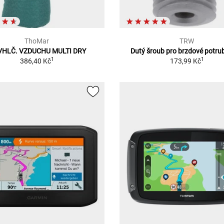
ThoMar
TRW
HLČ. VZDUCHU MULTI DRY
Dutý šroub pro brzdové potru
1
1
386,40 Kč
173,99 Kč