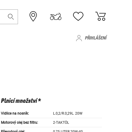
PŘIHLÁŠENÍ
Plnicí množství *
Vidlice na nosník:
L.0,2/R.0,29L. 20W
Motorový olej bez filtru:
2-TAKTÖL
Převodový olej:
0,75 LITER 20W-40