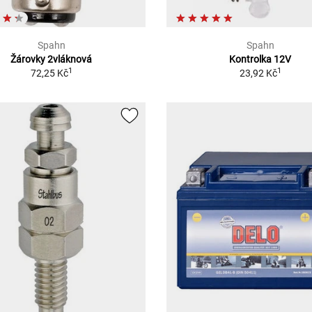
Spahn
Spahn
Žárovky 2vláknová
Kontrolka 12V
1
1
72,25 Kč
23,92 Kč