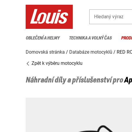
Hledaný výraz
OBLEČENÍ A HELMY
TECHNIKA A VOLNÝ ČAS
PROD
Domovská stránka
Databáze motocyklů
RED R
Zpět k výběru motocyklu
Náhradní díly a příslušenství pro
Ap