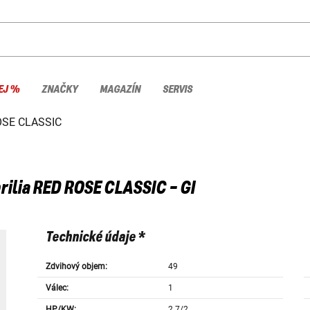
EJ %
ZNAČKY
MAGAZÍN
SERVIS
OSE CLASSIC
rilia
RED ROSE CLASSIC - GI
Technické údaje *
Zdvihový objem:
49
Válec:
1
HP/KW:
2.7/2