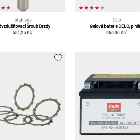
stahlbus
Delo
dvzdušňovací Šroub Brzdy
Gelová baterie DELO, pln
1
1
651,25 Kč
966,36 Kč