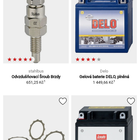
stahlbus
Delo
Odvzdušňovací Šroub Brzdy
Gelová baterie DELO, plněná
1
1
651,25 Kč
1 449,66 Kč