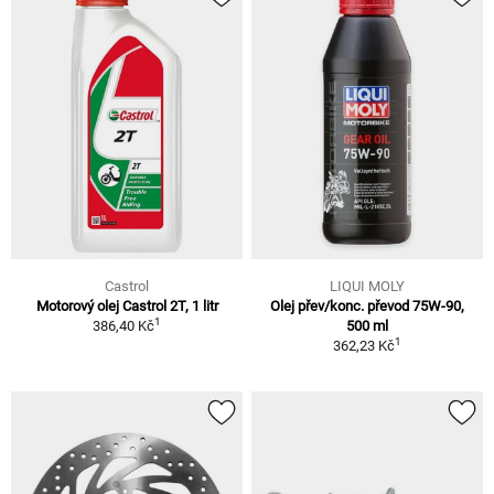
Castrol
LIQUI MOLY
Motorový olej Castrol 2T, 1 litr
Olej přev/konc. převod 75W-90,
1
386,40 Kč
500 ml
1
362,23 Kč