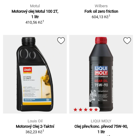
Motul
Wilbers
Motorový olej Motul 100 2T,
Fork oil zero friction
1
1 litr
604,13 Kč
1
410,56 Kč
Louis Oil
LIQUI MOLY
Motorový Olej 2-Taktní
Olej přev/konc. převod 75W-90,
1
362,23 Kč
1 litr