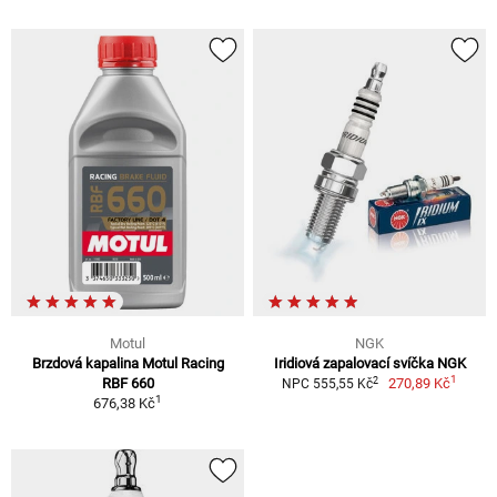
Motul
NGK
Brzdová kapalina Motul Racing
Iridiová zapalovací svíčka NGK
1
2
RBF 660
270,89 Kč
NPC 555,55 Kč
1
676,38 Kč