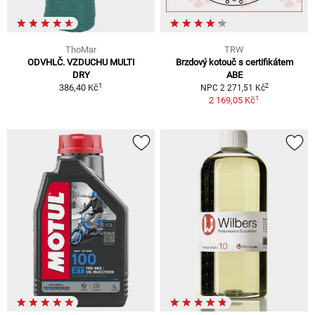
ThoMar
TRW
ODVHLČ. VZDUCHU MULTI
Brzdový kotouč s certifikátem
DRY
ABE
1
2
386,40 Kč
NPC 2 271,51 Kč
1
2 169,05 Kč