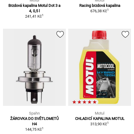
Motul
Motul
Brzdová kapalina Motul Dot 3 a
Racing brzdová kapalina
1
4, 0,5 l
676,38 Kč
1
241,41 Kč
Spahn
Motul
ŽÁROVKA DO SVĚTLOMETŮ
CHLADICÍ KAPALINA MOTUL
1
H4
313,90 Kč
1
144,75 Kč