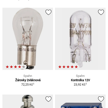
Spahn
Spahn
Žárovky 2vláknová
Kontrolka 12V
1
1
72,25 Kč
23,92 Kč