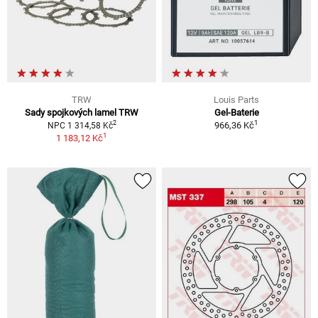
TRW
Louis Parts
Sady spojkových lamel TRW
Gel-Baterie
1
2
966,36 Kč
NPC 1 314,58 Kč
1
1 183,12 Kč