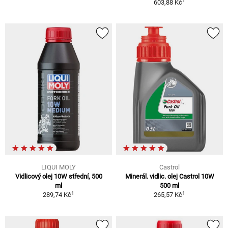
1
603,88 Kč
LIQUI MOLY
Castrol
Vidlicový olej 10W střední, 500
Minerál. vidlic. olej Castrol 10W
ml
500 ml
1
1
289,74 Kč
265,57 Kč