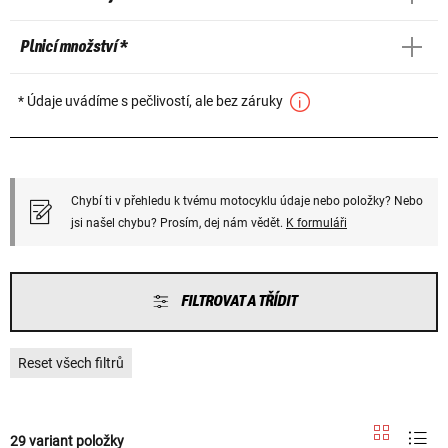
Plnicí množství *
* Údaje uvádíme s pečlivostí, ale bez záruky
Chybí ti v přehledu k tvému motocyklu údaje nebo položky? Nebo
jsi našel chybu? Prosím, dej nám vědět.
K formuláři
FILTROVAT A TŘÍDIT
Reset všech filtrů
29 variant položky