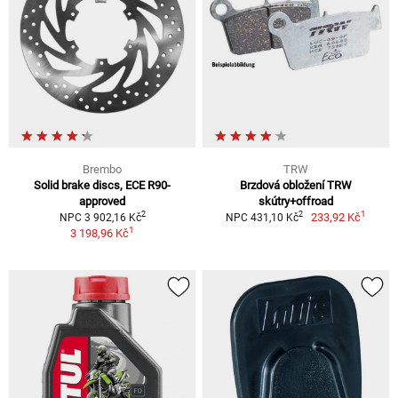
Brembo
TRW
Solid brake discs, ECE R90-
Brzdová obložení TRW
approved
skútry+offroad
1
2
2
233,92 Kč
NPC 3 902,16 Kč
NPC 431,10 Kč
1
3 198,96 Kč