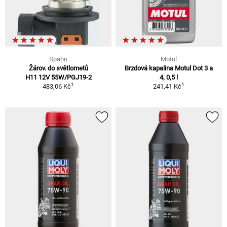
Spahn
Motul
Žárov. do světlometů
Brzdová kapalina Motul Dot 3 a
H11 12V 55W/PGJ19-2
4, 0,5 l
1
1
483,06 Kč
241,41 Kč