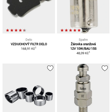
Delo
Spahn
VZDUCHOVÝ FILTR DELO
Žárovka oranžová
1
168,91 Kč
12V 10W/BAU 15S
1
48,09 Kč