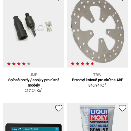
JMP
TRW
Spínač brzdy / spojky pro různé
Brzdový kotouč pro skútr s ABE
1
modely
840,94 Kč
1
217,24 Kč