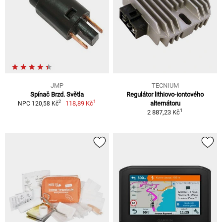
JMP
TECNIUM
Spínač Brzd. Světla
Regulátor lithiovo-iontového
1
2
118,89 Kč
alternátoru
NPC 120,58 Kč
1
2 887,23 Kč