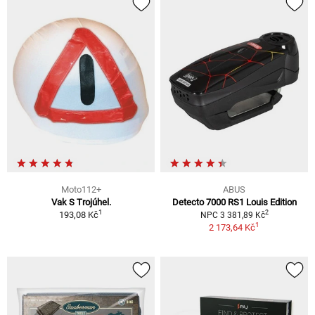
Moto112+
ABUS
Vak S Trojúhel.
Detecto 7000 RS1 Louis Edition
1
2
193,08 Kč
NPC 3 381,89 Kč
1
2 173,64 Kč