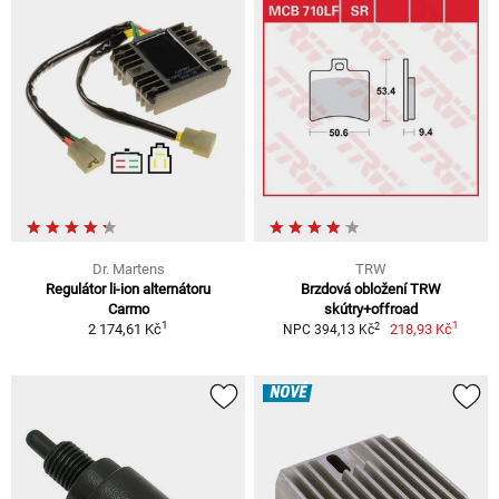
Dr. Martens
TRW
Regulátor li-ion alternátoru
Brzdová obložení TRW
Carmo
skútry+offroad
1
1
2
2 174,61 Kč
218,93 Kč
NPC 394,13 Kč
NOVÉ