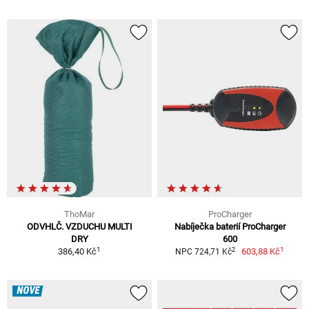
ThoMar
ProCharger
ODVHLČ. VZDUCHU MULTI
Nabíječka baterií ProCharger
DRY
600
1
1
2
386,40 Kč
603,88 Kč
NPC 724,71 Kč
NOVÉ