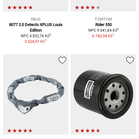
ABUS
TOMTOM
8077 2.0 Detecto XPLUS Louis
Rider 550
2
Edition
NPC 9 641,84 Kč
1
2
6 742,04 Kč
NPC 4 832,76 Kč
1
3 624,51 Kč