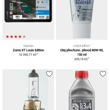
Garmin
LIQUI MOLY
Zumo XT Louis Edition
Olej přev/konc. převod 80W-90,
1
10 390,71 Kč
150 ml
1
205,16 Kč