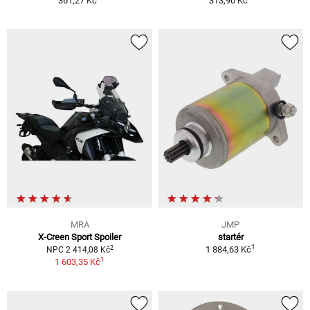
361,27 Kč
313,90 Kč
MRA
JMP
X-Creen Sport Spoiler
startér
1
2
1 884,63 Kč
NPC 2 414,08 Kč
1
1 603,35 Kč