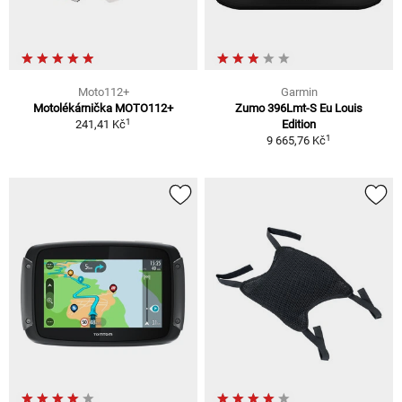
Moto112+
Garmin
Motolékárnička MOTO112+
Zumo 396Lmt-S Eu Louis
1
241,41 Kč
Edition
1
9 665,76 Kč