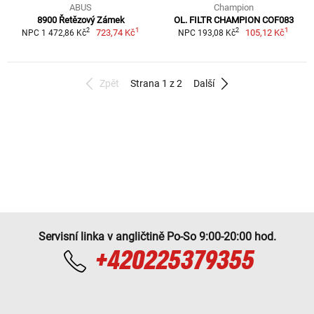
ABUS
Champion
8900 Řetězový Zámek
OL. FILTR CHAMPION COF083
1
1
2
2
723,74 Kč
105,12 Kč
NPC 1 472,86 Kč
NPC 193,08 Kč
Zpět
Strana 1 z 2
Další
Servisní linka v angličtině Po-So 9:00-20:00 hod.
+420225379355