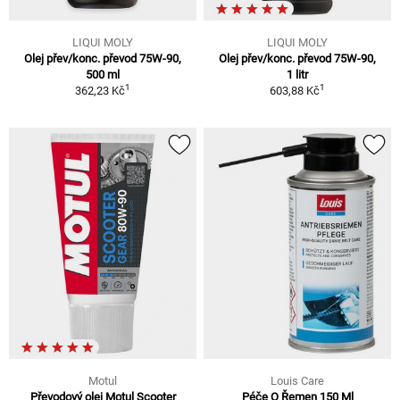
LIQUI MOLY
LIQUI MOLY
Olej přev/konc. převod 75W-90,
Olej přev/konc. převod 75W-90,
500 ml
1 litr
1
1
362,23 Kč
603,88 Kč
Motul
Louis Care
Převodový olej Motul Scooter
Péče O Řemen 150 Ml