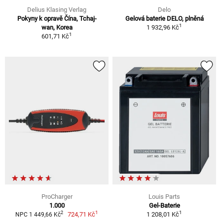
Delius Klasing Verlag
Delo
Pokyny k opravě Čína, Tchaj-
Gelová baterie DELO, plněná
1
wan, Korea
1 932,96 Kč
1
601,71 Kč
ProCharger
Louis Parts
1.000
Gel-Baterie
1
1
2
724,71 Kč
1 208,01 Kč
NPC 1 449,66 Kč