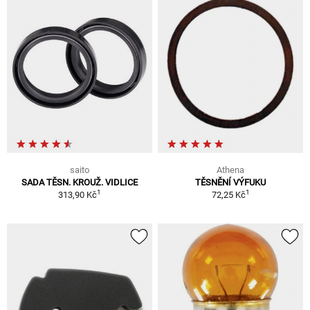
saito
Athena
SADA TĚSN. KROUŽ. VIDLICE
TĚSNĚNÍ VÝFUKU
1
1
313,90 Kč
72,25 Kč