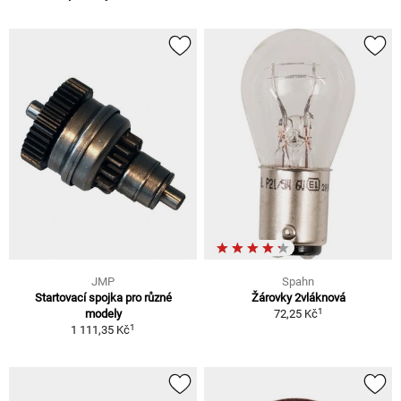
JMP
Spahn
Startovací spojka pro různé
Žárovky 2vláknová
1
modely
72,25 Kč
1
1 111,35 Kč