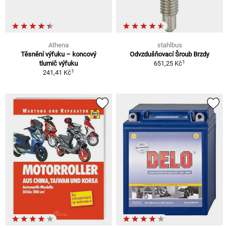
Athena
stahlbus
Těsnění výfuku – koncový
Odvzdušňovací Šroub Brzdy
1
tlumič výfuku
651,25 Kč
1
241,41 Kč