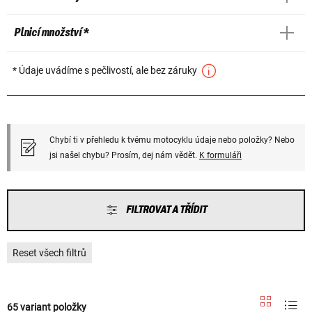
Plnicí množství *
* Údaje uvádíme s pečlivostí, ale bez záruky
Chybí ti v přehledu k tvému motocyklu údaje nebo položky? Nebo
jsi našel chybu? Prosím, dej nám vědět.
K formuláři
FILTROVAT A TŘÍDIT
Reset všech filtrů
65 variant položky