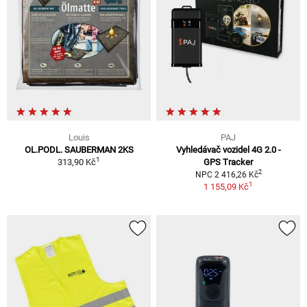
Louis
PAJ
OL.PODL. SAUBERMAN 2KS
Vyhledávač vozidel 4G 2.0 -
1
313,90 Kč
GPS Tracker
2
NPC 2 416,26 Kč
1
1 155,09 Kč