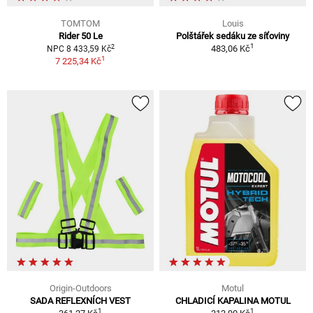
TOMTOM
Louis
Rider 50 Le
Polštářek sedáku ze síťoviny
1
2
483,06 Kč
NPC 8 433,59 Kč
1
7 225,34 Kč
Origin-Outdoors
Motul
SADA REFLEXNÍCH VEST
CHLADICÍ KAPALINA MOTUL
1
1