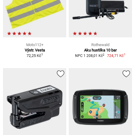
Moto112+
Rothewald
Výstr. Vesta
Aku hustilka 10 bar
1
1
2
72,25 Kč
724,71 Kč
NPC 1 208,01 Kč