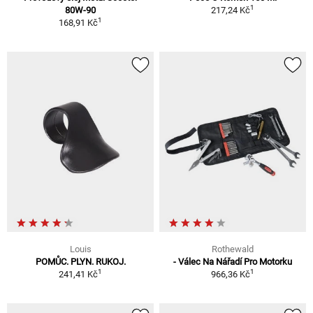
1
80W-90
217,24 Kč
1
168,91 Kč
Louis
Rothewald
POMŮC. PLYN. RUKOJ.
- Válec Na Nářadí Pro Motorku
1
1
241,41 Kč
966,36 Kč