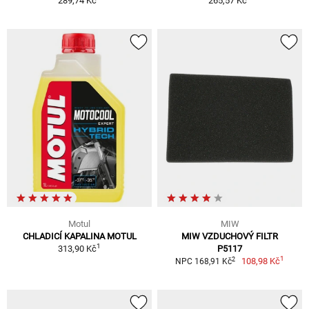
289,74 Kč
265,57 Kč
Motul
MIW
CHLADICÍ KAPALINA MOTUL
MIW VZDUCHOVÝ FILTR
1
313,90 Kč
P5117
1
2
108,98 Kč
NPC 168,91 Kč