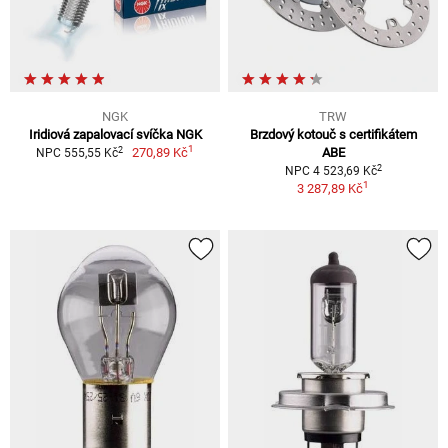
NGK
TRW
Iridiová zapalovací svíčka NGK
Brzdový kotouč s certifikátem
1
2
270,89 Kč
ABE
NPC 555,55 Kč
2
NPC 4 523,69 Kč
1
3 287,89 Kč