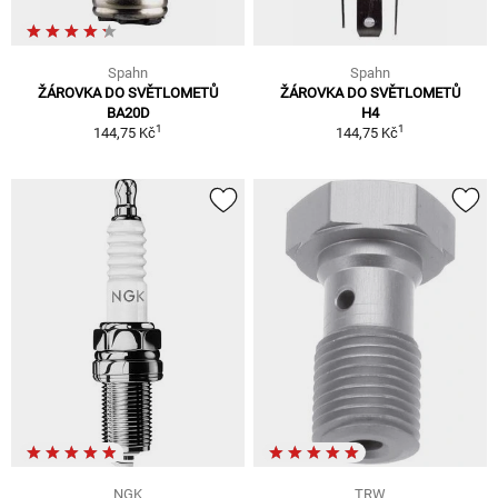
Spahn
Spahn
ŽÁROVKA DO SVĚTLOMETŮ
ŽÁROVKA DO SVĚTLOMETŮ
BA20D
H4
1
1
144,75 Kč
144,75 Kč
NGK
TRW