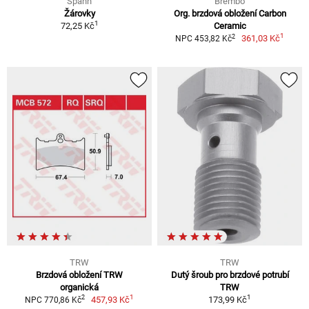
Spahn
Brembo
Žárovky
Org. brzdová obložení Carbon
1
72,25 Kč
Ceramic
1
2
361,03 Kč
NPC 453,82 Kč
TRW
TRW
Brzdová obložení TRW
Dutý šroub pro brzdové potrubí
organická
TRW
1
1
2
457,93 Kč
173,99 Kč
NPC 770,86 Kč