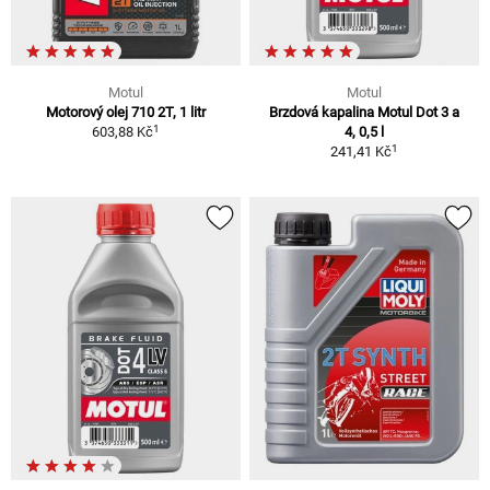
Motul
Motul
Motorový olej 710 2T, 1 litr
Brzdová kapalina Motul Dot 3 a
1
603,88 Kč
4, 0,5 l
1
241,41 Kč