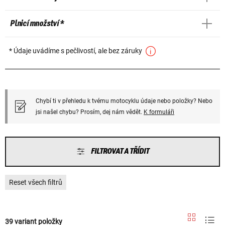
Plnicí množství *
* Údaje uvádíme s pečlivostí, ale bez záruky
Chybí ti v přehledu k tvému motocyklu údaje nebo položky? Nebo
jsi našel chybu? Prosím, dej nám vědět.
K formuláři
FILTROVAT A TŘÍDIT
Reset všech filtrů
39 variant položky