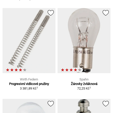
Wirth Federn
Spahn
Progresivní vidlicové pružiny
Žárovky 2vláknová
1
1
3 381,89 Kč
72,25 Kč