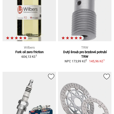
Wilbers
TRW
Fork oil zero friction
Dutý šroub pro brzdové potrubí
1
604,13 Kč
TRW
1
2
145,96 Kč
NPC 173,99 Kč