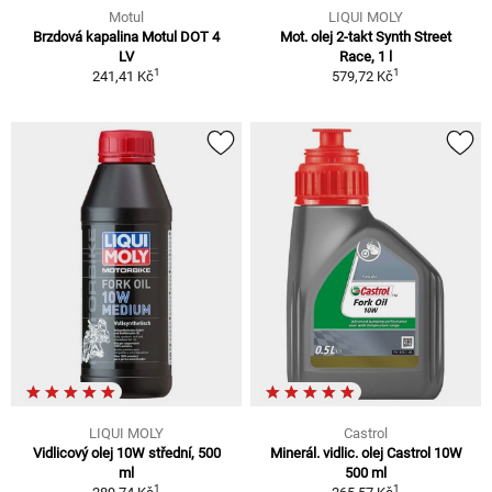
Motul
LIQUI MOLY
Brzdová kapalina Motul DOT 4
Mot. olej 2-takt Synth Street
LV
Race, 1 l
1
1
241,41 Kč
579,72 Kč
LIQUI MOLY
Castrol
Vidlicový olej 10W střední, 500
Minerál. vidlic. olej Castrol 10W
ml
500 ml
1
1