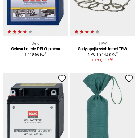
Delo
TRW
Gelová baterie DELO, plněná
Sady spojkových lamel TRW
1
2
1 449,66 Kč
NPC 1 314,58 Kč
1
1 183,12 Kč