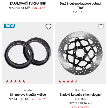
ZAPALOVACÍ SVÍČKA NGK
Dutý šroub pro brzdové potrubí
1
2
196,94 Kč
TRW
NPC 241,41 Kč
1
171,57 Kč
NOVÉ
Ariete
Brembo
Simmerovy kroužky vidlice
Brzdové kotouče s homologací
1
2
251,56 Kč
ECE R90
NPC 410,56 Kč
2
NPC 7 738,36 Kč
1
5 743,05 Kč