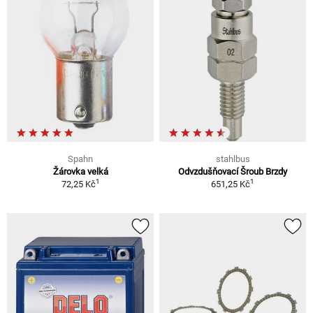
Spahn
stahlbus
Žárovka velká
Odvzdušňovací Šroub Brzdy
1
1
72,25 Kč
651,25 Kč