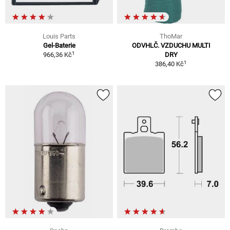
Louis Parts
ThoMar
Gel-Baterie
ODVHLČ. VZDUCHU MULTI
1
966,36 Kč
DRY
1
386,40 Kč