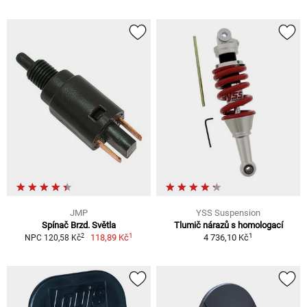
JMP
YSS Suspension
Spínač Brzd. Světla
Tlumič nárazů s homologací
1
1
2
118,89 Kč
4 736,10 Kč
NPC 120,58 Kč