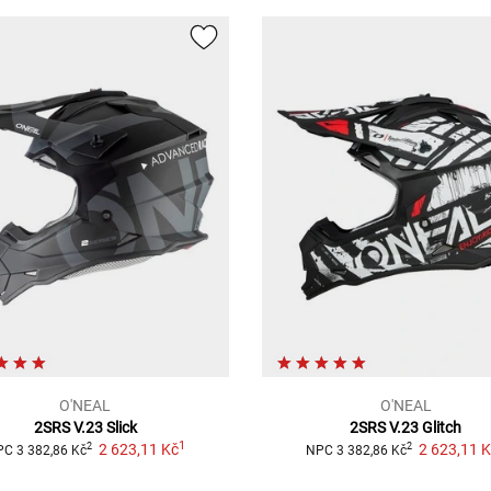
O'NEAL
O'NEAL
2SRS V.23 Slick
2SRS V.23 Glitch
1
2 623,11 Kč
2 623,11 
2
2
PC
3 382,86 Kč
NPC
3 382,86 Kč