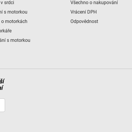
v srdci
Všechno o nakupování
ní s motorkou
Vrácení DPH
 o motorkách
Odpovědnost
orkáře
ní s motorkou
ší
ní