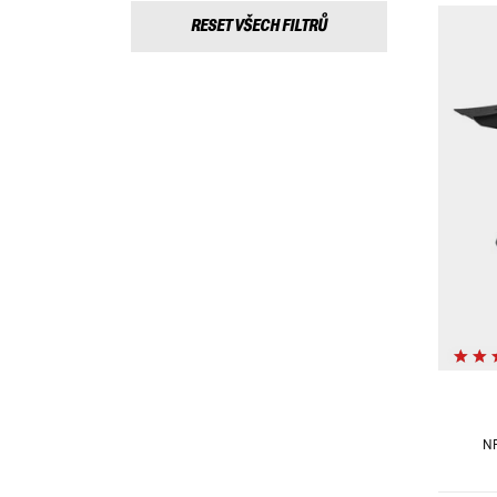
RESET VŠECH FILTRŮ
N