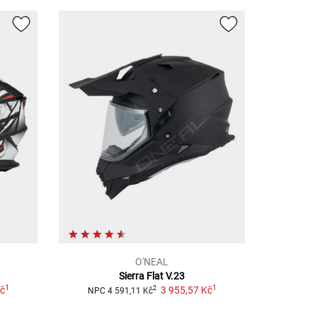
O'NEAL
Sierra Flat V.23
1
1
Kč
3 955,57 Kč
2
NPC
4 591,11 Kč