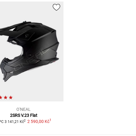
O'NEAL
2SRS V.23 Flat
1
2 590,00 Kč
2
PC
3 141,21 Kč