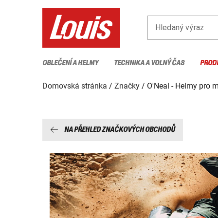
Hledaný výraz
OBLEČENÍ A HELMY
TECHNIKA A VOLNÝ ČAS
PROD
Domovská stránka
Značky
O'Neal - Helmy pro 
NA PŘEHLED ZNAČKOVÝCH OBCHODŮ